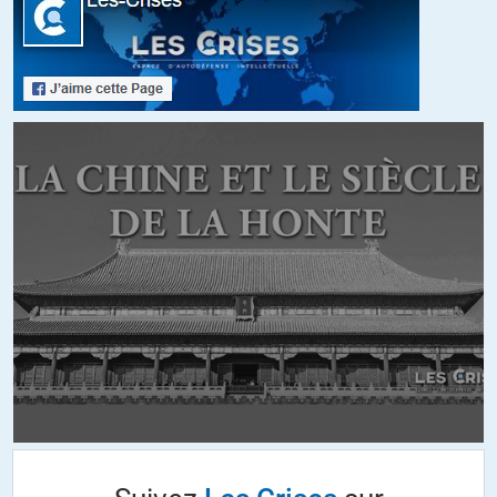
Je partage totalement votre réflexion,c’est volontaire par ce qu’ils
ont pré-choisi leur camp (Ce n’est pas du complotisme que de le
dire!),et il y a t-il vraiment des journalistes qui officient à l’Agence
France Propagande ? Ou,alors ils se sont tellement auto-piégés
qu’ils ont du mal à rétro-pédaler…
ALERTER
Lt Anderson
//
09.06.2014 à 21h08
Porochenko et le gouvernement de Kiev sont considérés comme
légitimes, donc ce qui est dit et rapporté par Kiev est VRAI.
ALERTER
Charles Michael
//
09.06.2014 à 21h12
Les journalistes viennent juste après les politiques, d’après