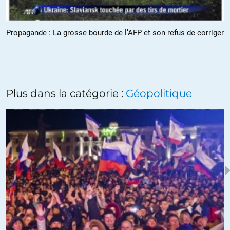
P.S.
Propagande : La grosse bourde de l’AFP et son refus de corriger
Imagine-t-on seulement: quel sens pourrait bien avoir, pour les
combattants ukrainiens russophones, de pilonner Slaviansk, à savoir
la population civile, les maisons, les petits commerces, les écoles, les
hôpitaux, etc. rien de tout cela n’ayant la moindre valeur militaire…
moins encore stratégique?
Plus dans la catégorie :
Géopolitique
ALERTER
Serge Palestine
//
09.06.2014 à 19h26
Mais c’est justement à ça « qu’on les reconnaît…..c’est qu’ils osent
tout….! »(paraphrasant Audiard,cela pourraient être les « cons »
mais là ce sont des salauds* conscients de leur propagande qui
doit continuer de rentrer dans leur scénario pré-établi.)
*pardon,Olivier pour le terme employé…
Ils disent également « le storytelling »(?) les anglo-saxons, n’est-ce
pas?