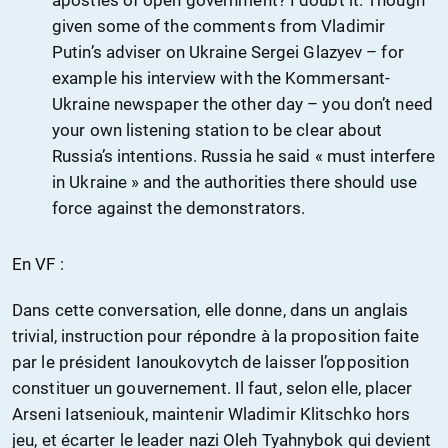
apostles of open government? I doubt it. Though
given some of the comments from Vladimir
Putin’s adviser on Ukraine Sergei Glazyev – for
example his interview with the Kommersant-
Ukraine newspaper the other day – you don’t need
your own listening station to be clear about
Russia’s intentions. Russia he said « must interfere
in Ukraine » and the authorities there should use
force against the demonstrators.
En VF :
Dans cette conversation, elle donne, dans un anglais
trivial, instruction pour répondre à la proposition faite
par le président Ianoukovytch de laisser l’opposition
constituer un gouvernement. Il faut, selon elle, placer
Arseni Iatseniouk, maintenir Wladimir Klitschko hors
jeu, et écarter le leader nazi Oleh Tyahnybok qui devient