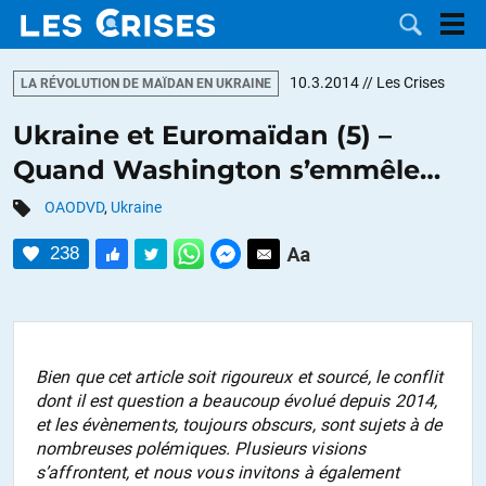
10.3.2014
// Les Crises
LA RÉVOLUTION DE MAÏDAN EN UKRAINE
Ukraine et Euromaïdan (5) –
Quand Washington s’emmêle…
LES
OAODVD
,
Ukraine
DOSSIERS
CATÉGORIES
238
MOTS CLÉS
NOUS
Bien que cet article soit rigoureux et sourcé, le conflit
dont il est question a beaucoup évolué depuis 2014,
CONTACTER
FAIRE UN
et les évènements, toujours obscurs, sont sujets à de
nombreuses polémiques. Plusieurs visions
DON
s’affrontent, et nous vous invitons à également