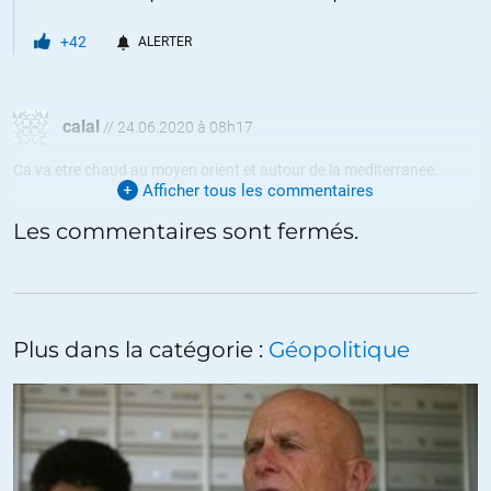
+42
ALERTER
calal
//
24.06.2020 à 08h17
Ca va etre chaud au moyen orient et autour de la mediterranee.
Afficher tous les commentaires
Beaucoup de reserve de gaz et de petrole la bas. Entre erdogan,les
Les commentaires sont fermés.
russes,les chinois,israel,les us,la grece,l’italie,al france,l’ue, les
turcs,les orthodoxes, ca peut partir dans tous les sens.
2005-2035 automne : la temperature augmente tout doucement
dans la marmite,les rancoeurs se creent.
Plus dans la catégorie :
Géopolitique
2035-2065 hiver :les problemes creent auparavant se reglent a coup
de fusil…
+4
ALERTER