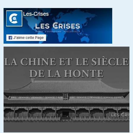
la Russie à cause de l’annexion de la Crimée; oseront-ils sanctionner
Israël (poser la question c’est y répondre, Israël n’a jamais été
sanctionné pour l’annexion de Jérusalem Est et du Golan)? Les
occidentaux se veulent les gardiens du droit international mais
l’appliquent à géométrie variable
+38
ALERTER
Laurent
//
24.06.2020 à 17h43
Sauf que pour la Crimée il n’y a pas eu d’annexion mais un
référendum, non « approuvé « par les occidentaux mais moi je
l’approuve, ça me suffit
+14
ALERTER
Jubaka
//
25.06.2020 à 08h51
Ils feront pareil c’est à dire de vaines protestations.