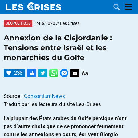
24.6.2020
// Les Crises
GÉOPOLITIQUE
Annexion de la Cisjordanie :
Tensions entre Israël et les
LES
monarchies du Golfe
DOSSIERS
CATÉGORIES
238
MOTS CLÉS
Source :
ConsortiumNews
NOUS
Traduit par les lecteurs du site Les-Crises
CONTACTER
FAIRE UN
La plupart des États arabes du Golfe persique n’ont
pas d’autre choix que de se prononcer fermement
DON
contre les annexions en cours, écrivent Giorgio