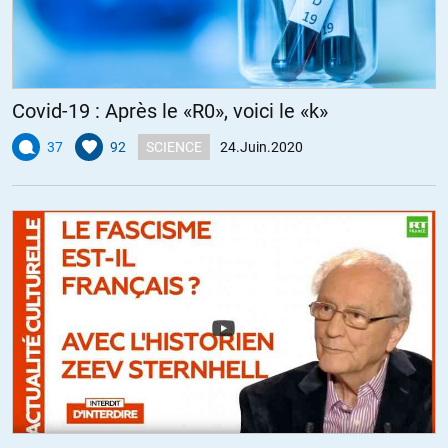
suisse, vous rêvez. Personne n’a osé se frotter à l’armée suisse
depuis deux siècles et ce n’est pas demain que cela va changer.
+2
ALERTER
Covid-19 : Après le «R0», voici le «k»
Maxime
//
25.06.2020 à 10h27
37
92
SCIENCE
24.Juin.2020
C’est grace à la technique du « réduit national », qui consiste à
planquer les militaires dans les montagnes pendant que les civils
se débrouillent avec l’envahisseur. Ça fout la trouille à toute
l’Europe depuis des siècles. Il n’y a donc pas de montagnes en
Cisjordanie?
+2
ALERTER
Rond
//
25.06.2020 à 14h47
Vous croyez que je rêve ? Ne prenez pas au premier degré ce qui
consistait à souligner le comportement d’Israel vis-à-vis de la