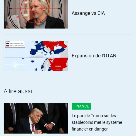
Sous quel statut serons placés les palestiniens annexés ? Acquièrent
ils les droits de ceux qu’on appelle, je sais pas pourquoi, « les arabes
Assange vs CIA
israéliens » ?
Essayez de penser comme si ils avaient déjà fait le truc et
réflechissez aux implications. Je suis pas sur que ceux qui ont voté le
truc aient pensé à tout …
Enfin, j’dis ça , j’dis rien. J’ai aucune stat, aucune source. Mais la
question, à mon humble avis de peigne cul, a le mérite d’être posée.
Expansion de l'OTAN
+3
ALERTER
calal
//
25.06.2020 à 09h18
« Sous quel statut serons placés les palestiniens annexés ?
A lire aussi
Acquièrent ils les droits de ceux qu’on appelle, je sais pas pourquoi,
« les arabes israéliens » ? »
FINANCE
ne vous en faites pas,des citoyens de seconde zone,y en a toujours
Le pari de Trump sur les
eu au cours de l’histoire.
stablecoins met le système
Des juristes pour pondre des lois qui le permettent et le justifient
financier en danger
egalement.Des journalistes pour le faire avaler comme progres au