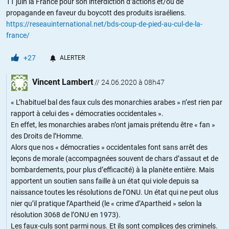
11 juin la France pour son interdiction d’actions et/ou de
propagande en faveur du boycott des produits israéliens.
https://reseauinternational.net/bds-coup-de-pied-au-cul-de-la-
france/
+27
ALERTER
Vincent Lambert
//
24.06.2020 à 08h47
« L’habituel bal des faux culs des monarchies arabes » n’est rien par
rapport à celui des « démocraties occidentales ».
En effet, les monarchies arabes n’ont jamais prétendu être « fan »
des Droits de l’Homme.
Alors que nos « démocraties » occidentales font sans arrêt des
leçons de morale (accompagnées souvent de chars d’assaut et de
bombardements, pour plus d’efficacité) à la planète entière. Mais
apportent un soutien sans faille à un état qui viole depuis sa
naissance toutes les résolutions de l’ONU. Un état qui ne peut olus
nier qu’il pratique l’Apartheid (le « crime d’Apartheid » selon la
résolution 3068 de l’ONU en 1973).
Les faux-culs sont parmi nous. Et ils sont complices des criminels.