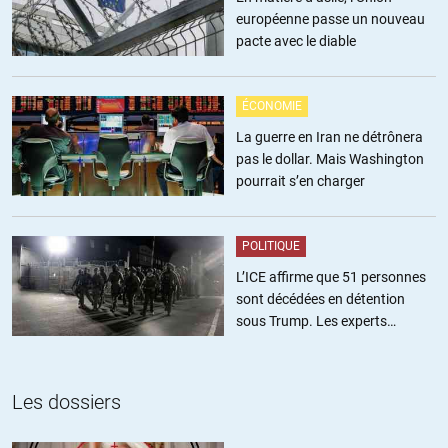
européenne passe un nouveau
détourner la tête!
pacte avec le diable
Pauvres dictateurs sentant que leurs peuples sont exaspérés par
leur traitement et craignant la prochaine étincelle…
ÉCONOMIE
+1
ALERTER
La guerre en Iran ne détrônera
pas le dollar. Mais Washington
pourrait s’en charger
scc
//
24.06.2020 à 19h23
Il faut lire à la lettre: « Les Israéliens doivent cesser de parler de
POLITIQUE
l’annexion des terres palestiniennes. »
Il peuvent passer à l’acte, mais discrètement svp.
L’ICE affirme que 51 personnes
sont décédées en détention
+2
ALERTER
sous Trump. Les experts
estiment ce chiffre sous-estimé
Hiro Masamune
//
24.06.2020 à 22h16
Les dossiers
Question à la con.