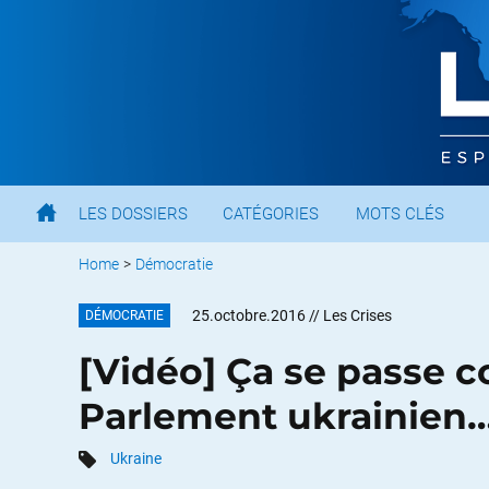
LES DOSSIERS
CATÉGORIES
MOTS CLÉS
Home
>
Démocratie
25.octobre.2016
// Les Crises
DÉMOCRATIE
[Vidéo] Ça se passe 
Parlement ukrainien
Ukraine