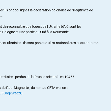
? Ils ont co-signés la déclaration polonaise de l’illégitimité de
9…
nt de reconnaître que l’ouest de l’Ukraine (d’où sont les
 la Pologne et une partie du Sud à la Roumanie.
nt ukrainien. Ils sont pas que ultra-nationalistes et autoritaires.
 territoires perdus de la Prusse orientale en 1945 !
urs de Paul Magnette , du non au CETA wallon :
v=B5GhqxWeqzQ