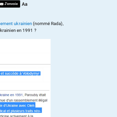
J'envoie
lement ukrainien
(nommé Rada),
Ukrainien en 1991 ?