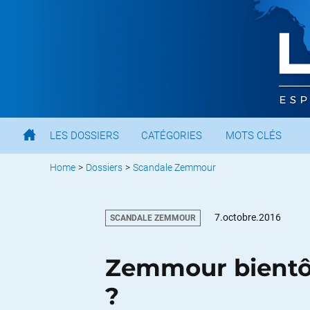
LES DOSSIERS
CATÉGORIES
MOTS CLÉS
Home
>
Dossiers
>
Scandale Zemmour
7.octobre.2016
SCANDALE ZEMMOUR
Zemmour bientôt
?