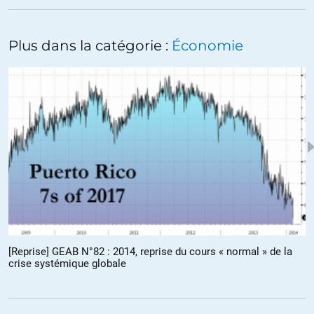
améliorations dans ce domaine!
Il devient par exemple possible de prendre en compte nos
Plus dans la catégorie :
Économie
déplacements dans les rues, sur les routes et chemins.
Au cas où vous pensez que ça relève de la science-fiction : la taxe
poids lourds (écotaxe) impose à tous les poids lourds circulant
sur le réseau routier national et départemental d’être équipés d’un
boîtier équipé d’un traceur GPS et d’un émetteur radio. Les
portiques servent à vérifier la présence du boitier, leur coût inclut
le réseau et le traitement informatique nécessaire.
ALERTER
Amsterdammer
//
28.02.2014 à 15h05
[Reprise] GEAB N°82 : 2014, reprise du cours « normal » de la
crise systémique globale
En fait, par votre boutade, vous dévoilez pleinement le processus de
marchandification de nos vies à l’oeuvre depuis l’émergence du
capitalisme.