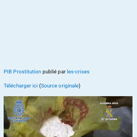
PIB Prostitution
publié par
les-crises
Télécharger ici
(
Source originale
)