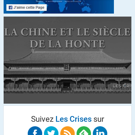
Les Français seraient bien avisés de se préoccuper dès maintenant
et exclusivement de ce qui se passe là-dessus en France, laissant aux
Chinois le soin de résoudre les problèmes qui les occupent en Chine.
Il y a quelque temps déjà, le doyen Kishore Mahbubani publiait « Can
Asians Think? (Les Asiatiques savent-ils penser?) ». C’est avec joie
que le public découvrit alors qu’il le croyait, en effet.
+1
ALERTER
Suivez
Les Crises
sur