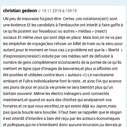
christian gedeon
// 19.11.2019 à 10h19
UN peu de mauvaise foi,peut-être. Certes ,ces notations(sic!) sont
une évidence.Et les candidats à l’embauche ont interêt à faire gaffe à
ce qu’ils postent sur fessebouc ou autres « médias » (resic!)
sociaux.Et même ceux qui sont déjà en place. Mais bon,on ne va pas
les empêcher de voyager,leur refuser un billet de train ou la sécu pour
autant,pour le moment en tous cas.Le problème est que la « liberté »
d’expression(reresic!) induite par ces médias sert de défouloir à
nombre de gens complètement inconscients de la portée de ce qu’ils
mettent en ligne.(que d’images de beuveries,et plus si affinités ont
été postées et utilisées contre leurs « auteurs »!) Le narcissisme
ambiant et l’ultra individualisme font le reste…et avec l’IA qui avance
ses pions de jour en jour,la vie privée ne sera bientôrt plus qu’un
lointain souvenir. Même les électro ménagers sont connectés
maintenant,et quand on aura des chiottes qui analyseront vos
horaires et ce que vous excrétez,ce qui existe déjà au Japon,mais
pas que,la boucle sera bouclée. Il faut bien se rappeller que le slogan
il est interdit d’interdire a bien été reçu par les acteurs économiques
et politqiues,qui ne s’interdisent donc aucune incursion,ou devrais je