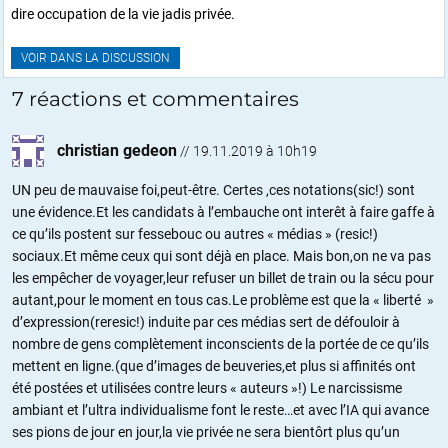
dire occupation de la vie jadis privée.
VOIR DANS LA DISCUSSION
7 réactions et commentaires
christian gedeon
//
19.11.2019 à 10h19
UN peu de mauvaise foi,peut-être. Certes ,ces notations(sic!) sont
une évidence.Et les candidats à l’embauche ont interêt à faire gaffe à
ce qu’ils postent sur fessebouc ou autres « médias » (resic!)
sociaux.Et même ceux qui sont déjà en place. Mais bon,on ne va pas
les empêcher de voyager,leur refuser un billet de train ou la sécu pour
autant,pour le moment en tous cas.Le problème est que la « liberté »
d’expression(reresic!) induite par ces médias sert de défouloir à
nombre de gens complètement inconscients de la portée de ce qu’ils
mettent en ligne.(que d’images de beuveries,et plus si affinités ont
été postées et utilisées contre leurs « auteurs »!) Le narcissisme
ambiant et l’ultra individualisme font le reste…et avec l’IA qui avance
ses pions de jour en jour,la vie privée ne sera bientôrt plus qu’un