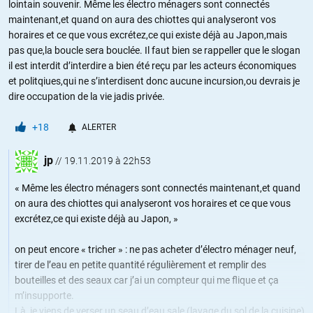
lointain souvenir. Même les électro ménagers sont connectés
maintenant,et quand on aura des chiottes qui analyseront vos
horaires et ce que vous excrétez,ce qui existe déjà au Japon,mais
pas que,la boucle sera bouclée. Il faut bien se rappeller que le slogan
il est interdit d’interdire a bien été reçu par les acteurs économiques
et politqiues,qui ne s’interdisent donc aucune incursion,ou devrais je
dire occupation de la vie jadis privée.
+18
ALERTER
jp
//
19.11.2019 à 22h53
« Même les électro ménagers sont connectés maintenant,et quand
on aura des chiottes qui analyseront vos horaires et ce que vous
excrétez,ce qui existe déjà au Japon, »
on peut encore « tricher » : ne pas acheter d’électro ménager neuf,
tirer de l’eau en petite quantité régulièrement et remplir des
bouteilles et des seaux car j’ai un compteur qui me flique et ça
m’insupporte.
Là, je viens de verser un seau d’eau sale (lavage du sol de la cuisine)