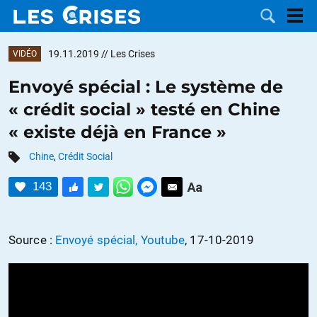
19.11.2019
// Les Crises
VIDÉO
Envoyé spécial : Le système de
« crédit social » testé en Chine
LES
« existe déjà en France »
DOSSIERS
CATÉGORIES
Chine
,
Crédit Social
143
MOTS CLÉS
NOUS
Source :
Envoyé spécial, Youtube
, 17-10-2019
CONTACTER
FAIRE UN
DON