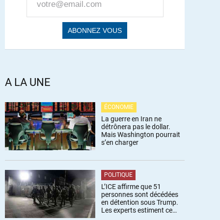
A LA UNE
ÉCONOMIE
La guerre en Iran ne
détrônera pas le dollar.
Mais Washington pourrait
s’en charger
POLITIQUE
L’ICE affirme que 51
personnes sont décédées
en détention sous Trump.
Les experts estiment ce
chiffre sous-estimé