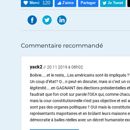
120
Merci
J'aime
Partager
Je Tweet
Commentaire recommandé
yack2
// 20.11.2019 à 08h02
Bolivie……et le reste,…Les américains sont-ils impliqués 
Un coup d’état? O….n peut en discuter, mais si c’est un c
légitimité…..en GAGNANT des élections présidentielles et 
faudrait que l’on croit sur parole l’OEA qui, comme chacun 
mais la cour constitutionnelle n’est pas objective et est
sont pas des organes politiques ? OUI mais la constituti
représentants majoritaires et en brûlant leurs maisons e
démocratie à balles réelles avec un décret humaniste exon