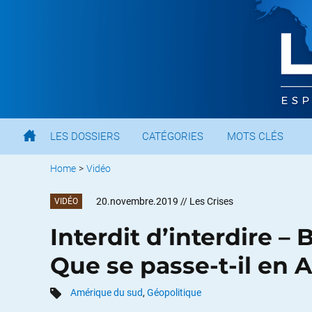
LES DOSSIERS
CATÉGORIES
MOTS CLÉS
Home
>
Vidéo
20.novembre.2019
// Les Crises
VIDÉO
Interdit d’interdire – B
Que se passe-t-il en 
Amérique du sud
,
Géopolitique