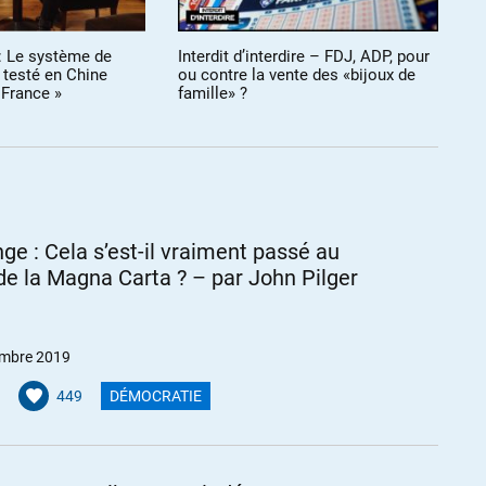
 évoquent l’impeachment de Trump sans jamais s’interroger sur la
reprise gazière Ukrainienne ? Imaginez vous le voir au board de
: Le système de
Interdit d’interdire – FDJ, ADP, pour
Qu
ur si on continue à brader le pays.
» testé en Chine
ou contre la vente des «bijoux de
«
 France »
famille» ?
m
iquer l’analphabétisme sont pourtant les meilleurs moyens de
 de drogue. Et dans ce domaine, Lula (surtout) et Russef (un peu)
ge : Cela s’est-il vraiment passé au
de la Magna Carta ? – par John Pilger
08
mbre 2019
lu, c’est bien pour cela qu’on lui a trouvé une « affaire » pour
449
DÉMOCRATIE