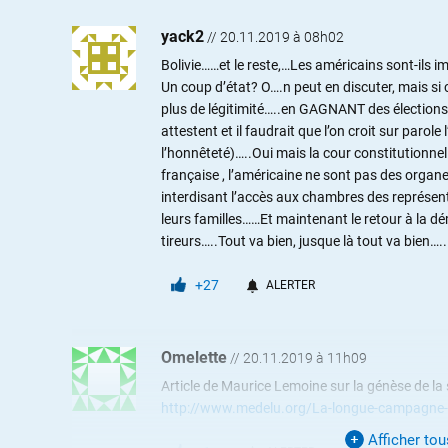
yack2
//
20.11.2019 à 08h02
Bolivie……et le reste,…Les américains sont-ils i
Un coup d’état? O….n peut en discuter, mais si 
plus de légitimité…..en GAGNANT des élections p
attestent et il faudrait que l’on croit sur parole
l’honnêteté)…..Oui mais la cour constitutionnel
française , l’américaine ne sont pas des organe
interdisant l’accès aux chambres des représen
leurs familles……Et maintenant le retour à la d
tireurs…..Tout va bien, jusque là tout va bien…..
+27
ALERTER
Omelette
//
20.11.2019 à 11h09
Article de Maurice Lemoine sur la génèse de la s
http://www.medelu.org/La-longue-campagne-
Afficher to