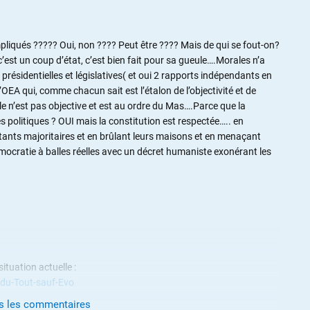
mpliqués ????? Oui, non ???? Peut être ???? Mais de qui se fout-on?
c’est un coup d’état, c’est bien fait pour sa gueule….Morales n’a
résidentielles et législatives( et oui 2 rapports indépendants en
 l’OEA qui, comme chacun sait est l’étalon de l’objectivité et de
le n’est pas objective et est au ordre du Mas….Parce que la
s politiques ? OUI mais la constitution est respectée….. en
tants majoritaires et en brûlant leurs maisons et en menaçant
émocratie à balles réelles avec un décret humaniste exonérant les
ituation actuelle :
du-Tout-sauf-Evo
us les commentaires