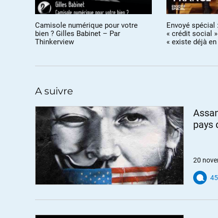
Je suis effaré de voir que les médias Français
place du fils du vice-président US dans une ent
Camisole numérique pour votre
Envoyé spécial 
Total ? ou EDF-GDF ?Alsthom ?… Peut-être un jo
bien ? Gilles Babinet – Par
« crédit social 
Thinkerview
« existe déjà en
+18
ALERTER
amipb78
//
20.11.2019 à 17h29
Sortir les gens de la pauvreté et érad
A suivre
gagner contre l’insécurité et le trafic
ont un excellent bilan.
Assan
pays 
+16
ALERTER
Damien
//
21.11.2019 à 02h
20 nove
Lula était quasi sûr d’être réé
l’empêcher de se représenter.
45
+2
ALERTER