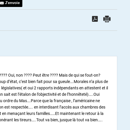
J'envoie
????? Oui, non ???? Peut être ???? Mais de qui se fout-on?
oup d’état, c’est bien fait pour sa gueule….Morales n’a plus de
législatives( et oui 2 rapports indépendants en attestent et il
sait est l’étalon de l’objectivité et de l’honnêteté)…..Oui
 au ordre du Mas….Parce que la française , l’américaine ne
on est respectée….. en interdisant l’accès aux chambres des
t en menaçant leurs familles……Et maintenant le retour à la
érant les tireurs…..Tout va bien, jusque là tout va bien…..