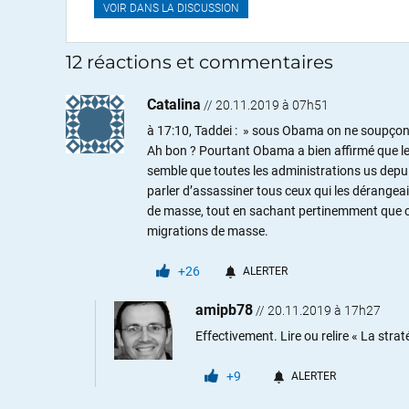
VOIR DANS LA DISCUSSION
12 réactions et commentaires
Catalina
//
20.11.2019 à 07h51
à 17:10, Taddei : » sous Obama on ne soupçonn
Ah bon ? Pourtant Obama a bien affirmé que les 
semble que toutes les administrations us depu
parler d’assassiner tous ceux qui les dérangeaie
de masse, tout en sachant pertinemment que cel
migrations de masse.
+26
ALERTER
amipb78
//
20.11.2019 à 17h27
Effectivement. Lire ou relire « La stra
+9
ALERTER