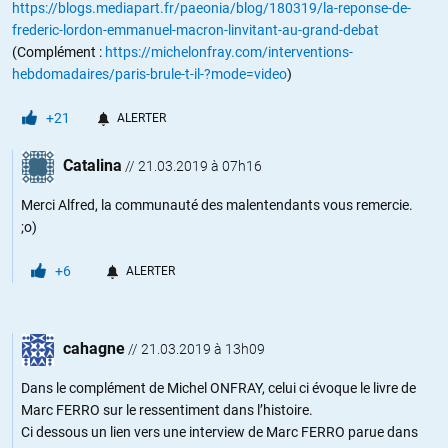
https://blogs.mediapart.fr/paeonia/blog/180319/la-reponse-de-
frederic-lordon-emmanuel-macron-linvitant-au-grand-debat
(Complément :
https://michelonfray.com/interventions-
hebdomadaires/paris-brule-t-il-?mode=video
)
+21
ALERTER
Catalina
//
21.03.2019 à 07h16
Merci Alfred, la communauté des malentendants vous remercie.
;o)
+6
ALERTER
cahagne
//
21.03.2019 à 13h09
Dans le complément de Michel ONFRAY, celui ci évoque le livre de
Marc FERRO sur le ressentiment dans l’histoire.
Ci dessous un lien vers une interview de Marc FERRO parue dans