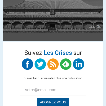
une prédestination)
Macronisme et tout ce qui gravite autour coche les 3 cases,
donc aucun doute intellectuellement sur l’appartenance à
l’extrême droite.
2 Le RN a des courants racistes et des liens dans l’appareil en
haut avec la sphère aisée et financière, mais ce qui le caractérise
c’est la xénophobie, donc pas une hiérarchie de race.
Traduction, la galaxie Macron est plus radicalisé à droite du RN
sans le moindre doute.
Suivez
Les Crises
sur
3 L’absence de limite et la déshumanisation globale sont 2
caractéristiques à rajouter au Macronisme.
4 L’organisation du pillage et la haute trahison sont 2 autres
caractéristiques de la galaxie Macron. Ce qu’on nomme parti de
l’étranger en temps de guerre ou qu’on devrait nommer
lavalisme.
Suivez l'actu et ne ratez plus une publication
5 Il s’agit donc d’une combinaison équivalente à celle qui a
conduit durant l’occupation (et avant à l’exemple de Flandin,
leader de la « droite modérée ») les collaborateurs venant de
tous les bords politiques vers l’extrême droite et la trahison
tandis que ceux qui résistaient allaient vers la gauche, y compris