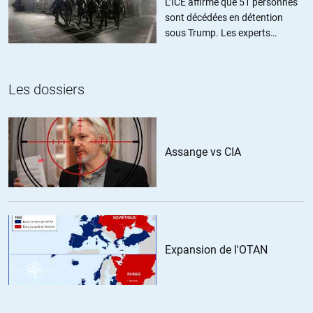
L’ICE affirme que 51 personnes
haines (autorisés par Twitter et le pouvoir ?!) que ces personnes
sont décédées en détention
diffusent, ils souhaitent voir des morts, nous en sommes-là !
sous Trump. Les experts
estiment ce chiffre sous-estimé
Pour conclure : je suis maintenant convaincu que le système
représentatif abouti forcément à l’extrème-droite in fine
contrairement à toute les histoires d’Hitler arrivé au pouvoir par le
Les dossiers
peuple (alors que c’est le parlement (Von Papen) et quelques
industriels (IG Farben au procès de Nuremberg :
https://fr.wikipedia.org/wiki/Proc%C3%A8s_IG_Farben
)…). Et ce
contrairement à la démocratie directe (cf. Suisse)…D’ailleurs je
Assange vs CIA
pronostique que les mêmes qui ont préparé le poulain Macron
sont en train de préparer leur poulain d’extrème-droite pour 2022,
ce serait même une femme, j’ai déjà un nom.
+10
ALERTER
Expansion de l'OTAN
FPOLE
//
21.03.2019 à 12h08
@vlois
J’espère qu’il n’y aura pas 2 pays : Paris et la France, j’habite à