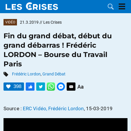
21.3.2019
// Les Crises
VIDÉO
Fin du grand débat, début du
grand débarras ! Frédéric
LES
LORDON – Bourse du Travail
Paris
DOSSIERS
CATÉGORIES
Frédéric Lordon
,
Grand Débat
MOTS CLÉS
398
NOUS
Source :
ERC Vidéo, Frédéric Lordon
, 15-03-2019
CONTACTER
FAIRE UN
DON