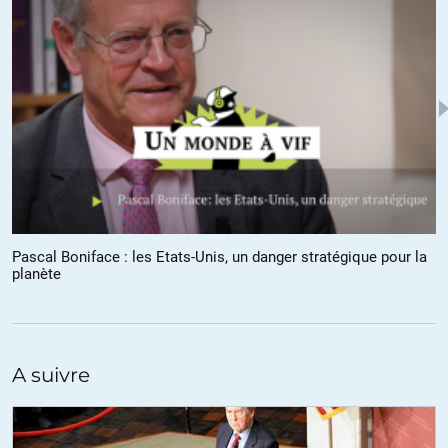
A propos de cette soirée de grandéba sur FC avec les ‘savants’ ou
‘intellos’ dont j’ai écouté le début j’ai découvert le discours de
Macron que j’avais réussi à éviter jusqu’à présent.
On entend un banquier qui cherche à vous entourlouper. Ses
propositions d’actions se contentent de vouloir orienter les flux
financiers. On croirait qu’il prend son rôle comme celui qui favorise
le rendement financier. flagrant !
Quand on lui parle de révolution verte, il répond libérer les flux
financiers et laisser faire les entreprises : ben voyons.
Quand on lui parle d’impôts verts, il répond ce serait entamer son
Pascal Boniface : les Etats-Unis, un danger stratégique pour la
capital politique : on comprend perdre son soutient auprès des
planète
milliardaires.
Quand on lui parle social, il bafouille et blablate des gros mots afin
de parler pour ne rien dire.
Quand on parle inégalités grandissantes de patrimoine, il répond
A suivre
talent-méritocratie : contradiction absolue.
Macron ose dénoncer vertement le néolibéralisme mais ne fait
strictement rien contre : abject.