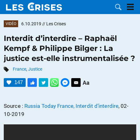
6.10.2019
// Les Crises
VIDÉO
Interdit d’interdire – Raphaël
Kempf & Philippe Bilger : La
LES
justice est-elle instrumentalisée ?
DOSSIERS
CATÉGORIES
France
,
Justice
147
MOTS CLÉS
NOUS
Source :
Russia Today France, Interdit d’interdire
, 02-
10-2019
CONTACTER
FAIRE UN
DON