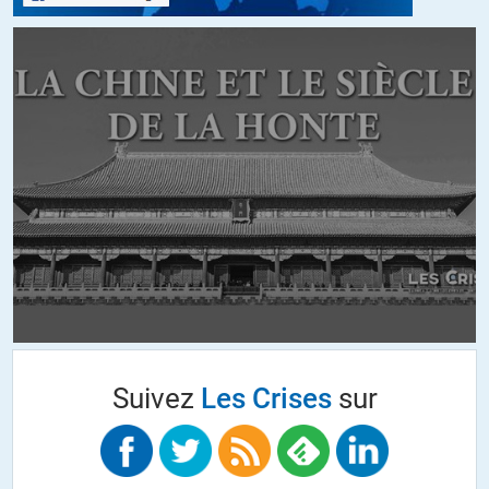
appliquant rigoureusement des LOIS qui ont été IMPOSÉES par les
GOUVERNEMENTS.
Avec un cadre aussi strict, comment voulez-vous que la « justice
indépendante » puisse avoir une mission basée sur la LÉGITIMITÉ et
non pas sur la LÉGALITÉ ?
Si demain une loi était votée stipulant que tout ploutocrate peut
légalement saisir à sa convenance l’ensemble des biens d’un « moins
que rien » elle appliquerait sans sourciller cette loi car elle serait
gravée dans le marbre de la loi.
Il serait temps de se réveiller, ce sont les FONDATIONS mêmes de
l’administration judiciaire qui sont pourries, pas les magistrats qui
font simplement le boulot pour lequel ils sont payés.
Suivez
Les Crises
sur
Et il en va de même pour TOUS les services régaliens : La police,
l’armée, etc, etc.
Si ces services régaliens étaient directement dépendants de la