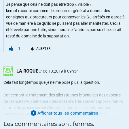
Je pense que cela ne doit pas être trop « visible ».
kempf raconte comment le procureur général a donner des
consignes aux procureurs pour conserver les GJ arrêtés en garde à
vue de manière à ce qu’ils ne puissent pas aller manifester. Ceci a
été révélé par une fuite, sinon nous ne l’aurions pas su et ce serait
resté du domaine de la supputation.
+1
ALERTER
LA ROQUE
//
06.10.2019 à 09h34
Cela fait longtemps que je ne me pose plus la question.
Concernant le traitement des gilets jaunes le Syndicat des avocats
de France (SAF) dénonce « des dossiers très souvent approximatifs
» faute de procès-verbal d’interpellation, des « condamnations
Afficher tous les commentaires
massives pour ’participation à un groupement en vue de la
préparation de violences’ – une infraction ’tarte à la crème’
Les commentaires sont fermés.
permettant de condamner des individus pour leur simple