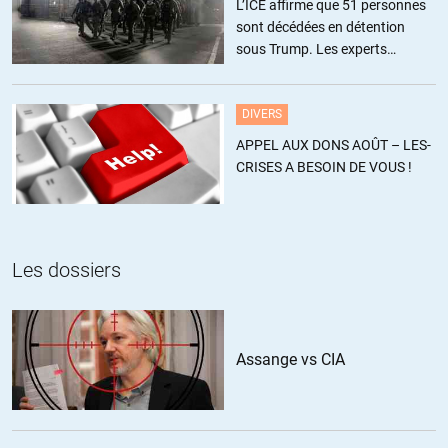
L’ICE affirme que 51 personnes
Bonjour,
sont décédées en détention
Qui vous dit que ces lois n’ont pas été créées dès le départ pour ça
sous Trump. Les experts
aussi voire surtout pour ça ???
estiment ce chiffre sous-estimé
+1
ALERTER
DIVERS
APPEL AUX DONS AOÛT – LES-
CRISES A BESOIN DE VOUS !
calahan
//
06.10.2019 à 13h10
La justice est instrumentalisée, elle ne protège plus les « petits » mais
les gros.
L’état de droit en France c’est un slogan, de la pub, du spectacle mais
Les dossiers
en réalité dans des tribunaux on taille le droit à la serpe et on assure
aux mafias petites ou grandes la pérennité de leurs activités.
les juges rendent des jugements qui n’ont ni queue ni tête dès qu’il
Assange vs CIA
s’agit de s’attaquer à des personnes ou entités ayant pignon sur rue,
la politique s’en mêle souvent, et tout est fait pour que l’image de
respectabilité soit préservée.
Il n’y a aucun moyen pour le justiciable de s’en sortir devant ces dénis