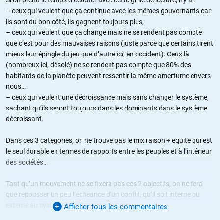
– ceux qui veulent que ça continue avec les mêmes gouvernants car
ils sont du bon côté, ils gagnent toujours plus,
– ceux qui veulent que ça change mais ne se rendent pas compte
que c’est pour des mauvaises raisons (juste parce que certains tirent
mieux leur épingle du jeu que d’autre ici, en occident). Ceux là
(nombreux ici, désolé) ne se rendent pas compte que 80% des
habitants de la planète peuvent ressentir la même amertume envers
nous…
– ceux qui veulent une décroissance mais sans changer le système,
sachant qu’ils seront toujours dans les dominants dans le système
décroissant.
Dans ces 3 catégories, on ne trouve pas le mix raison + équité qui est
le seul durable en termes de rapports entre les peuples et à l’intérieur
des sociétés…
Tant qu’un mouvement ne se fixera pas ces 2 objectifs, on ne fera
que repousser un peu l’échéance d’un conflit, qu’il soit interne ou
externe au système pays/groupe de pays.
Afficher tous les commentaires