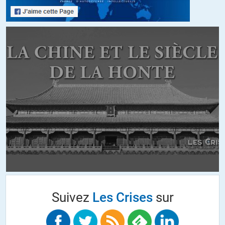
Que fait-on quand on veut faire avancer un âne et que les coups de
bâton n’y parviennent plus seuls ? On lui met devant le nez une belle
carotte ! C’est sûrement de cela dont il se félicite avec son sourire
cynique sur la photo !
ALERTER
Léa
//
11.03.2015 à 21h48
« Pour la France sortir de l’euro, ce serait 25% de dévaluation = 1 à 2
millions d’emplois créés sur 2 ans, 3,4% de croissance, retour à des
politiques d’investissements, remise à flot des comptes sociaux etc »
L ‘Euro vient de passer de 1,39 à 1,10, ça fait 26 % de dévaluation. On
est pas morts ! enfin, si presque, mais c’est pas à cause de cette
Suivez
Les Crises
sur
dévaluation.
Dévaluation qui n’a aucune influence positive sur nos échanges intra-