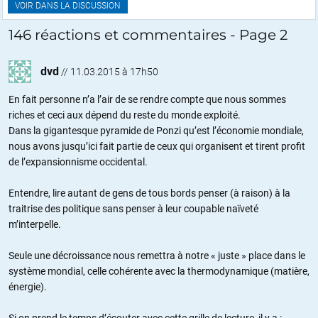
VOIR DANS LA DISCUSSION
146 réactions et commentaires - Page 2
dvd
//
11.03.2015 à 17h50
En fait personne n’a l’air de se rendre compte que nous sommes
riches et ceci aux dépend du reste du monde exploité.
Dans la gigantesque pyramide de Ponzi qu’est l’économie mondiale,
nous avons jusqu’ici fait partie de ceux qui organisent et tirent profit
de l’expansionnisme occidental.
Entendre, lire autant de gens de tous bords penser (à raison) à la
traitrise des politique sans penser à leur coupable naïveté
m’interpelle.
Seule une décroissance nous remettra à notre « juste » place dans le
système mondial, celle cohérente avec la thermodynamique (matière,
énergie).
Si on prend le temps d’écouter avec cette grille de lecture, il y a :