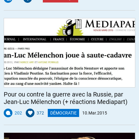
ALERTER
dvd
//
11.03.2015 à 20h37
Je n’ai pas compris la disparition du dernier post…
L’expression « gradient de concentration » pour parler de
l’inégale répartition des richesses ?
L’analogie me semble pourtant exacte et pas problématique.
Le fait qu’on investisse dans l’armement pour préserver nos
approvisionnements en matières premières dans les pays
pauvres ?
Pour ou contre la guerre avec la Russie, par
Dites-moi, là je suis sec.
Jean-Luc Mélenchon (+ réactions Mediapart)
202
372
DÉMOCRATIE
10.Mar.2015
FabriceM
//
11.03.2015 à 18h03