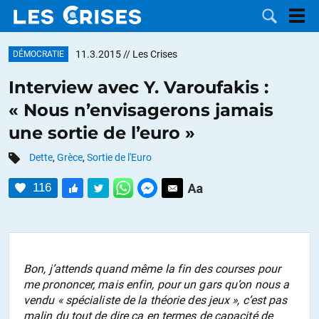
11.3.2015
// Les Crises
DÉMOCRATIE
Interview avec Y. Varoufakis :
« Nous n’envisagerons jamais
LES
une sortie de l’euro »
DOSSIERS
CATÉGORIES
Dette
,
Grèce
,
Sortie de l'Euro
116
MOTS CLÉS
NOUS
CONTACTER
FAIRE UN
Bon, j’attends quand même la fin des courses pour
me prononcer, mais enfin, pour un gars qu’on nous a
DON
vendu « spécialiste de la théorie des jeux », c’est pas
malin du tout de dire ça en termes de capacité de