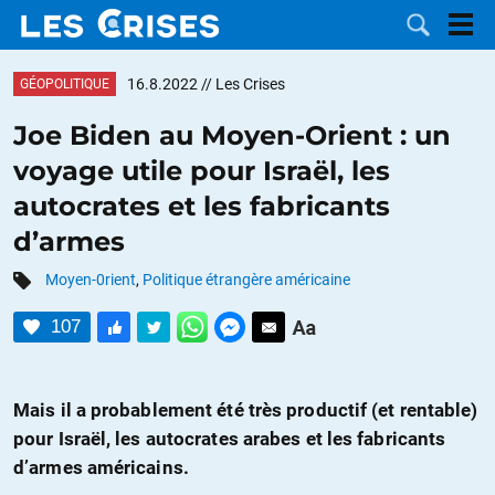
16.8.2022
// Les Crises
GÉOPOLITIQUE
Joe Biden au Moyen-Orient : un
voyage utile pour Israël, les
LES
autocrates et les fabricants
d’armes
DOSSIERS
CATÉGORIES
Moyen-0rient
,
Politique étrangère américaine
MOTS CLÉS
107
NOUS
Mais il a probablement été très productif (et rentable)
CONTACTER
FAIRE UN
pour Israël, les autocrates arabes et les fabricants
DON
d’armes américains.