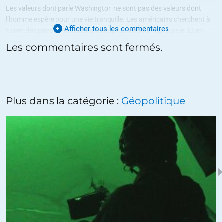
Les valeurs dont parle Washington ne sont pas des valeurs dont
l’homme espère pour une vie tranquille. Les américains cherchent à
Afficher tous les commentaires
ruiner des pays et massacrer leurs peuples pour leur survie. Et en
plus ils sont soutenus par des pays qui font la même chose ailleurs.
Les commentaires sont fermés.
Toute chose a une fin. Et cette fin n’est pas loin. Il y a d’autres pays
qui émergent et ils son puissant. Et c’est la peur de Washington. Ces
américains sont aveuglés par leur armement en sacrifiant leur
population pour enrichir des cupides.
Plus dans la catégorie :
Géopolitique
+8
ALERTER
vert-de-taire
//
19.08.2022 à 11h18
Qui peut croire que l’Empire fera autre-chose
que de se donner tous les moyens de dominer tout ou partie du
monde ?
Tous les moyens, c’est à dire TOUS.
La vie des gens n’est RIEN face à la nécessité de survie du Système
(de domination).