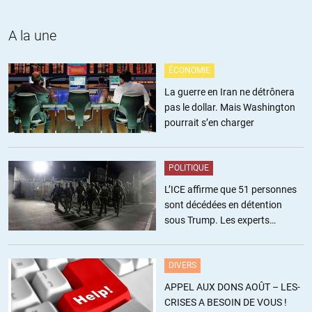
+4
ALERTER
A la une
Lev
//
27.09.2021 à 08h55
ÉCONOMIE
Et les tenants de la FranceAfeique sont des pacifistes convaincus de
La guerre en Iran ne détrônera
De Gaulle à Macron en passant par Sarkozy et Hollande. Nous en
pas le dollar. Mais Washington
parlerons dans une rubrique prochaine.
pourrait s’en charger
+6
ALERTER
POLITIQUE
utopiste
//
27.09.2021 à 12h00
L’ICE affirme que 51 personnes
On peut aussi l’écrire France-à-frique, ce qui est le véritable
sont décédées en détention
problème.
sous Trump. Les experts
Là-bas comme ici, il s’agit de « capitalistes » qui courent après le
estiment ce chiffre sous-estimé
profit rapide au détriment de toutes les autres personnes
concernées.
DIVERS
APPEL AUX DONS AOÛT – LES-
+10
ALERTER
CRISES A BESOIN DE VOUS !