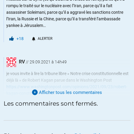
rompu le traité sur le nucléaire avec l’Iran, parce qu’il a fait
assassiner Soleimani, parce qu’il a aggravé les sanctions contre
l’Iran, la Russie et la Chine, parce qu’il a transféré l’ambassade
yankee à Jérusalem…
+18
ALERTER
RV
//
29.09.2021 à 14h49
je vous invite à lire la tribune libre « Notre crise constitutionnelle est
déjà là » de Robert Kagan parue dans le Washington Post
https://www.washingtonpost.com/opinions/2021/09/23/robert-
Afficher tous les commentaires
kagan-constitutional-crisis/
Les commentaires sont fermés.
ALERTER
Dupond(t)
//
30.09.2021 à 22h47