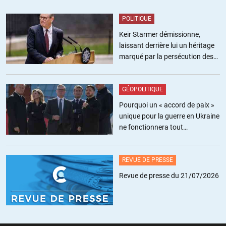
On est passé du révisionnisme historique au révisionnisme en direct
POLITIQUE
sur l’actualité.
Keir Starmer démissionne,
laissant derrière lui un héritage
+7
ALERTER
marqué par la persécution des
militants pro-palestiniens
Savonarole
//
27.09.2021 à 13h47
GÉOPOLITIQUE
Pourquoi un « accord de paix »
Sérieux … Madeleine , Madame « Worth it » était bien plus gravement
unique pour la guerre en Ukraine
atteinte que par un peu exceptionnalisme, fut il Américain.
ne fonctionnera tout
C’est pas des excuse qu’il faut, c’est un monument aux victimes de
simplement pas
ces politiques plus haut que le new-WTC (vu le nombre de nom à
inscrire) et une justice qui permette d’envoyer Mad et ses chums
REVUE DE PRESSE
rejoindre Hitler et Pol-Pot dans les poubelles de l’Histoire.
Revue de presse du 21/07/2026
+9
ALERTER
Fernet Branca
//
27.09.2021 à 17h35