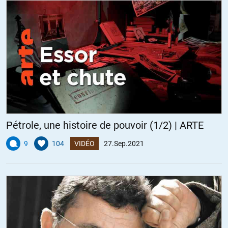
+22
ALERTER
Jean
//
27.09.2021 à 08h44
@James Whitney
Oui et cet article en dit long, en creux, sur la nature belliqueuse et
inconséquente de cette nation dispensable.
+13
ALERTER
Pétrole, une histoire de pouvoir (1/2) | ARTE
Olivier77
//
27.09.2021 à 09h33
9
104
VIDÉO
27.Sep.2021
Mélanger le bigotisme et les affaires, ça donne ces nations
belliqueuses. Dommage que l’on suive aveuglement cet
obscurantisme, tant ça rapporte (ait).
+6
ALERTER