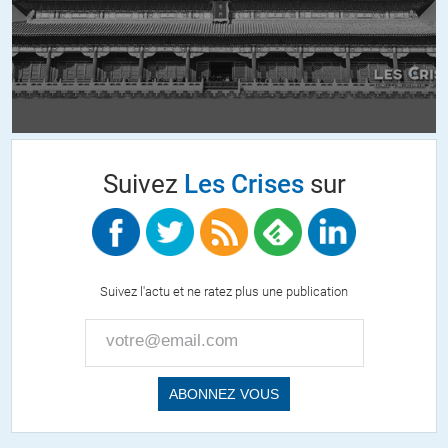
même l’Azerbaïdjan.
+6
ALERTER
Jean
//
27.09.2021 à 08h35
« Le leadership implique des responsabilités et, par extension,
Suivez
Les Crises
sur
confère des prérogatives. »
Le leadership américain se caractérise plutôt par des prérogatives
disproportionnés et l’irresponsabilité.
Suivez l'actu et ne ratez plus une publication
« Pour le dire crûment – plus crûment qu’Albright ne l’aurait exprimé
devant un public de télévision – nous déterminons les règles. »
Et nous les changeons quand cela nous arrange…Trop peu
d’américain ont conscience de la nature réel de leur domination sur le
monde.