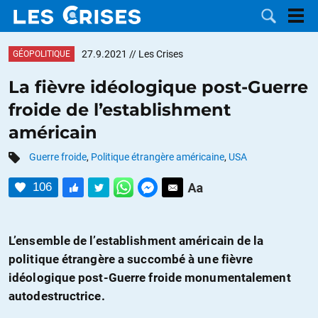
27.9.2021
// Les Crises
GÉOPOLITIQUE
La fièvre idéologique post-Guerre
froide de l’establishment
LES
américain
DOSSIERS
CATÉGORIES
Guerre froide
,
Politique étrangère américaine
,
USA
106
MOTS CLÉS
NOUS
L’ensemble de l’establishment américain de la
politique étrangère a succombé à une fièvre
CONTACTER
FAIRE UN
idéologique post-Guerre froide monumentalement
autodestructrice.
DON