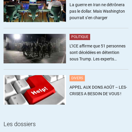
poste ne sont plus que des présentateurs qui lisent « avec
La guerre en Iran ne détrônera
conviction » le prompteur qui leur dicte les « opinions » qu’ils
pas le dollar. Mais Washington
doivent promouvoir.
pourrait s’en charger
Et ils s’en foutent royalement si leur charabia est totalement
déconnecté de la réalité, voire contraire au simple bon sens : Tant
que la paye tombe à la fin du mois et qu’ils ont l’assurance de
POLITIQUE
pouvoir exercer « en toute indépendance » leur servitude (à peine
L’ICE affirme que 51 personnes
cachée) ils continuent à propager la voix de leurs maîtres sans le
sont décédées en détention
moindre remord.
sous Trump. Les experts
Après tout, ils sont payés pour ça, et c’est marqué noir sur blanc
estiment ce chiffre sous-estimé
dans leur contrat de travail.
DIVERS
Et nous, en bons gros idiots, nous continuons à subventionner avec
APPEL AUX DONS AOÛT – LES-
nos impôts les déficits (pas perdus pour tout le monde) de la
CRISES A BESOIN DE VOUS !
« liberté de la presse » afin de préserver les « sources
indépendantes d’informations » si chères à nos dirigeants avisés.
Non seulement on se fait embrigader, mais de plus nous somme
OBLIGÉS de payer pour maintenir ce système ignoble à flot.
Les dossiers