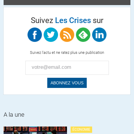
+8
ALERTER
Suivez
Les Crises
sur
RGT
//
22.06.2018 à 11h21
De plus, les journalistes d’investigation coûtent cher et le « retour
sur investissement » pour les propriétaires des médias n’est jamais
Suivez l'actu et ne ratez plus une publication
à la hauteur de cet investissement.
Si de plus ces couillons, dans leur « intégrisme » lèvent le voile sur
certaines pratiques qui pourraient entacher les actionnaires
« bienveillants » c’est le bouquet.
Un éditorialiste ne pose pas ce genre de problème.
Au final il n’est rien d’autre qu’un pigiste qui pond avec une
régularité de coucou suisse des articles « d’opinion » sans qu’il soit
nécessaire d’apporter la moindre preuve car ce sont bel et bien des
A la une
« opinions » (toujours favorables aux intérêts de leur employeur).
ÉCONOMIE
Désormais les « journalistes » qui parviennent à s’accrocher à leur