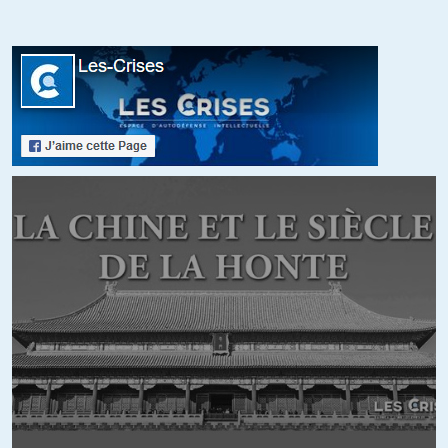
compte.
+5
ALERTER
Kiwixar
//
21.06.2018 à 11h02
Il y a deux types de journalistes : les p*tes, et les chômeurs.
Oui, « potes », car ils sont très potes avec leurs directeurs, les
actionnaires, l’oligarchie, Zupiter, les officines qui leur livrent des
narratives toutes faites qui vont bien dans le sens de l’Otanie.
+21
ALERTER
MichelR
//
21.06.2018 à 12h03
il y a les vrais journalistes et il y a aussi l’agence france
propagande….