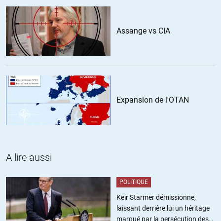
+4
ALERTER
Myrkur349
//
25.06.2018 à 16h20
Assange vs CIA
Et faire les conférences de rédaction l’après midi, c’est pas bien
sérieux tout çà à l’heure de la branchitude connectée++++,
heureuse et lymphatique. Entre les (nains?)dormeurs, regardeurs
de plafonds ou de popotins machine à café et les films de
digestion plus ou moins assumées. J’imagine même pas la non-
Expansion de l'OTAN
prise de décisions somme toute bas de gamme puisque comme
vous le dites si bien, ils/elles sont salariés.ées et la base du
salariat, c’est j’obéis, tu obéis,elle/il obéit, nous obéissons, vous
obéissez, ils/elles obéissent au patron.
Donc le quatrième pouvoir est malheureusement d’une part le
plus faible de tous et d’autre part une illusion illustrant les
A lire aussi
faiblesses humaines et la fameuse déontologie journalistique à
géométrie hyper-variable.
POLITIQUE
https://www.dailymotion.com/video/x4ukkzn
(Cf: Après la
Keir Starmer démissionne,
conférence)
laissant derrière lui un héritage
marqué par la persécution des
ALERTER