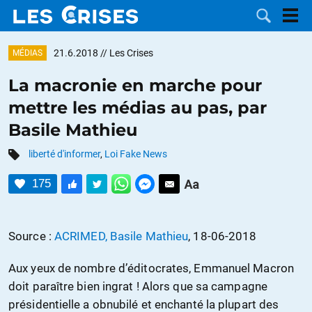
21.6.2018
// Les Crises
MÉDIAS
La macronie en marche pour
mettre les médias au pas, par
LES
Basile Mathieu
DOSSIERS
CATÉGORIES
liberté d'informer
,
Loi Fake News
175
MOTS CLÉS
NOUS
Source :
ACRIMED, Basile Mathieu
, 18-06-2018
CONTACTER
FAIRE UN
Aux yeux de nombre d’éditocrates, Emmanuel Macron
doit paraître bien ingrat ! Alors que sa campagne
DON
présidentielle a obnubilé et enchanté la plupart des