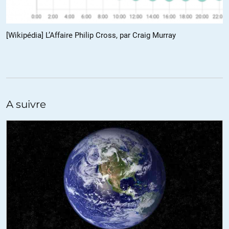
validité de l’appellation restant à l’appréciation de chacun) mais
c’est la seule raison. L’indépendance de la presse ils s’en cognent
depuis des lustres.
[Wikipédia] L’Affaire Philip Cross, par Craig Murray
+13
ALERTER
moshedayan
//
21.06.2018 à 19h28
Merci V_Parlier de rappeler aux lecteurs du site cette évidence.
A suivre
Lorsque l »équipe de Monsieur Macron et après votre Président
de la République Macron ont organisé une manoeuvre de
victimisation face à la dite « fake news » de Sputnik et Russia
Today, alors qu’il n’y avait juridiquement qu’une transmission,
volontaire certes mais maladroite, de propos de tiers (qui eux
n’ont à aucun moment été désignés ou menacés), et bien, vos
journalistes ont relayé les plaintes menaçantes du candidat
Emmanuel Macron et l’ont défendu dans le concert habituel
russophobe.
Bref, ils ont joué avec le feu et s’ils sont brûlés, à eux de changer
réellement, ce qu’ils ne font pas (et peu de chances qu’ils le
fassent… hélas). Peu me chaut leur sort !