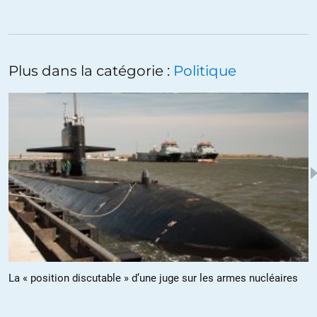
JEAN PHILIPPE REUTER
//
15.06.2020 à 18h57
vous avez raison .je préfère la lucidité de gramsci a ce discours
Plus dans la catégorie :
Politique
defaitiste et d ailleurs non signé!!!ce qui en dit long sur son
auteur!
ALERTER
Mr expat
//
16.06.2020 à 06h15
Heuu pour le nom signé…. cet extrait provient d’un blog
d’humour qui a un auteur unique et sur lequel il donne son vrai
nom à diverses occasions.
Ne pas comprendre que signer des billets d’humour noir avec
son pseudonyme bien senti fait plus sens que d’utiliser François
La « position discutable » d’une juge sur les armes nucléaires
Dupont, en dit long sur votre façon de juger les gens.