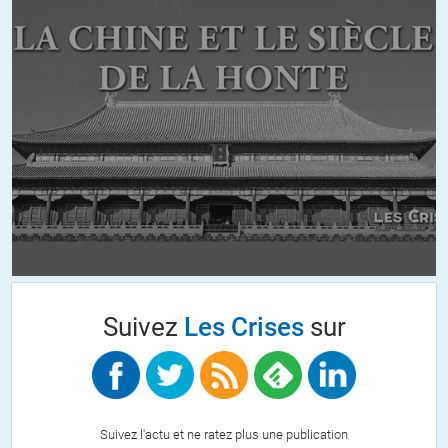
marc
//
15.06.2020 à 15h00
« ce genre de type raisonne de la même manière considérant le
droit de vote qu’il serait nécessaire de réserver à ceux qui savent
voter »
il fait partie de ceux qui pensent que l’élection de Macron a été un
scandale s’appuyant comme toujours sur l’hypnose de masse par
les médias…
+3
ALERTER
marc
//
15.06.2020 à 14h58
Suivez
Les Crises
sur
Je suis d’accord avec vous : il a raison sur pas mal de point, mais
semble ignorer l’essentiel finalement, c’est que des changements
profonds sont sur le point d’être mis en place afin de profiter de la
situation pour ne pas revenir au monde d’avant, mais aller ailleurs…
alors esclavage? peut-être… en tout cas pauvreté, c’est déjà bien
commencé d’ailleurs
Suivez l'actu et ne ratez plus une publication