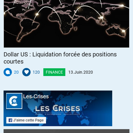
Recits d’Yves
//
15.06.2020 à 07h38
Je mets un bémol. Sa façokn de décrire ce qu’ild oit lui-même
qualifier de « populace » et je cite:
« Ne l’oubliez jamais : une bonne partie de la population mondiale
est constituée de connards d’un fort beau gabarit. ../.. et que
Dollar US : Liquidation forcée des positions
n’importe qui a le droit de faire des enfants quand bien même on
courtes
leur a déjà retiré leur chien pour mauvais traitement. »
20
120
FINANCE
13.Juin.2020
Quelqu’un qui aimerait une société où seraient exclus les gens dont
l’intelligence supposée ne serait pas conforme à ses barèmes me
laisse perplexe quant l’arrogance et le mépris du personnage.
Bien sûr, ce genre de type raisonne de la même manière considérant
le droit de vote qu’il serait nécessaire de réserver à ceux qui savent
voter?
+5
ALERTER