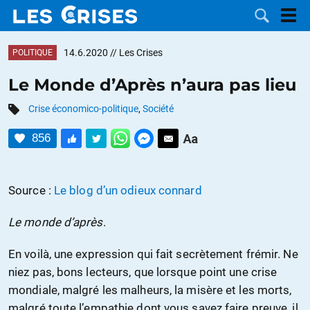
14.6.2020
// Les Crises
POLITIQUE
Le Monde d’Après n’aura pas lieu
Crise économico-politique
,
Société
LES
856
DOSSIERS
CATÉGORIES
MOTS CLÉS
Source :
Le blog d’un odieux connard
Le monde d’après
.
NOUS
En voilà, une expression qui fait secrètement frémir. Ne
CONTACTER
FAIRE UN
niez pas, bons lecteurs, que lorsque point une crise
mondiale, malgré les malheurs, la misère et les morts,
DON
malgré toute l’empathie dont vous savez faire preuve, il