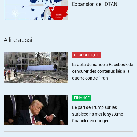
Expansion de l'OTAN
Alfred
//
14.06.2020 à 08h06
Notre odieux connard a quand même un côté « c’était mieux avant ».
Tant mieux pour lui car le contraire est la marque définitive de
A lire aussi
l’aveuglement teinté de bêtise. Et tout odieux qu’ils soit il sait
respecter une part de public stalinien et garder une audience
(certains moineaux s’enfuient au moindre pétard intellectuel). On a
GÉOPOLITIQUE
donc parfois l’impression qu’il s’arrête au milieu du gué. M’enfin une
Israël a demandé à Facebook de
partie de l’essentiel est dit (et bien dit) et on remercie
censurer des contenus liés à la
chaleureusement les crises pour ce choix éditorial (qui change un
guerre contre l’Iran
peu). Merci donc.
+29
ALERTER
FINANCE
Le pari de Trump sur les
stablecoins met le système
Rond
//
14.06.2020 à 08h42
financier en danger
Très drôle mais si intensément pessimiste. Bienvenu au club !