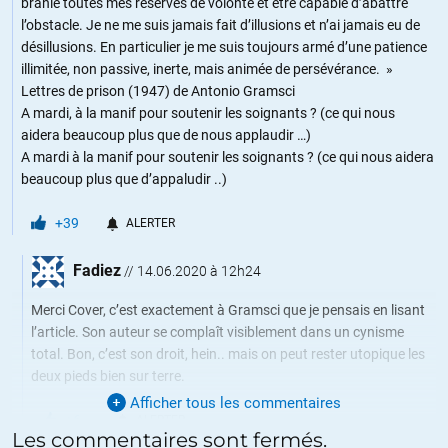
branle toutes mes réserves de volonté et être capable d’abattre
l’obstacle. Je ne me suis jamais fait d’illusions et n’ai jamais eu de
désillusions. En particulier je me suis toujours armé d’une patience
illimitée, non passive, inerte, mais animée de persévérance. »
Lettres de prison (1947) de Antonio Gramsci
A mardi, à la manif pour soutenir les soignants ? (ce qui nous
aidera beaucoup plus que de nous applaudir …)
A mardi à la manif pour soutenir les soignants ? (ce qui nous aidera
beaucoup plus que d’appaludir ..)
+39
ALERTER
Fadiez
//
14.06.2020 à 12h24
Merci Cover, c’est exactement à Gramsci que je pensais en lisant
l’article. Son auteur se complaît visiblement dans un cynisme
total. Bon, c’est son droit, hein.. mais on peut rester utopique les
deux pieds bien sur terre.
Afficher tous les commentaires
+6
ALERTER
Les commentaires sont fermés.