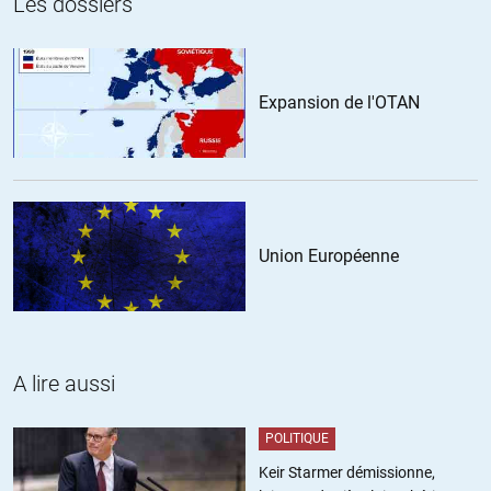
Les dossiers
+12
ALERTER
Expansion de l'OTAN
Arcousan09
//
24.08.2020 à 09h57
Parler d’idéaux américains ou parler d’éthique pour les américains
cela relève du pléonasme pur et simple
+5
ALERTER
Union Européenne
Rémi
//
24.08.2020 à 10h28
Serait-il possible d’avoir la iste des pétitions de soutient en cours?
A lire aussi
(avec les liens)
On pourrait signer, c’est peu, mais ce serait toujours cela.
POLITIQUE
+5
ALERTER
Keir Starmer démissionne,