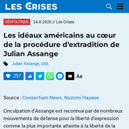
24.8.2020
// Les Crises
GÉOPOLITIQUE
Les idéaux américains au cœur
de la procédure d’extradition de
LES
Julian Assange
DOSSIERS
CATÉGORIES
Julian Assange
,
USA
257
MOTS CLÉS
NOUS
Source :
Consortium News, Nozomi Hayase
CONTACTER
FAIRE UN
L’inculpation d’Assange est reconnue par de nombreux
mouvements de défense pour la liberté d’expression
DON
comme la plus importante atteinte à la liberté de la