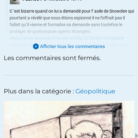
C ‘est bizarre quand on lui a demandé pour l’ asile de Snowden qui
pourtant a révélé que nous étions espionné il ne l’offrait pas il
fallait qu’il vienne et formalise sa demande sans toutefois le
protéger de quelconques agents étrangers
https://www.lemonde.fr/pixels/article/2019/09/16/edward-
snowden-demande-a-emmanuel-macron-de-lui-accorder-l-asile-
Afficher tous les commentaires
en-france_5510890_4408996.html
Les commentaires sont fermés.
+3
ALERTER
Rémi
//
24.08.2020 à 10h27
Plus dans la catégorie :
Géopolitique
All men are created equal but:
Seuls les Skulls and Bones peuvent être président des USA.
Seuls ceux de la YVI league ont le droit d’accéder aux position de
pouvoir.
Le racisme social dans toute sa splendeur.