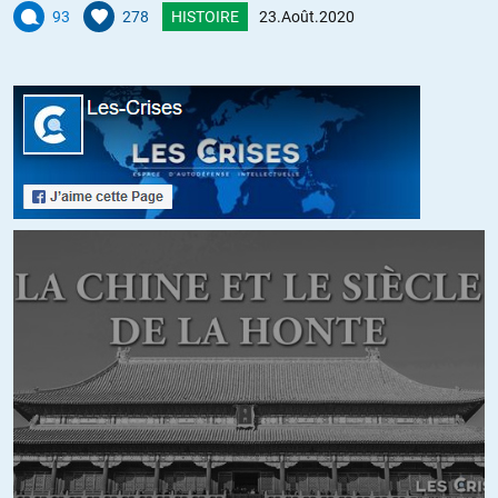
Résultat : ils ont la plus grande population d’esclaves carcéraux
93
278
HISTOIRE
23.Août.2020
au monde et leur GAFAM commences à nous bouffer les libertés
sur le dos ..
Conclusion : mea-culpa , désolé ; le concept était trop en avance
pour les Anglo-saxons , à réessayer d’ici quelques millénaires.
+8
ALERTER
Toine
//
25.08.2020 à 00h29
N’est libre que celui qui fait en sorte de l’être. A méditer dans le
cas de la France comme celui des autres pays européens.
RGT
//
24.08.2020 à 09h36
Tout comme les pays « libres et démocratiques » les USA adorent
traîner dans la boue leurs « ennemis » en leur attribuant des