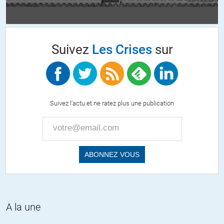
comportements odieux mais se gardent bien de permettre qu’on
dévoile leurs propres comportements peu reluisants.
Mais dans le cas des USA, ce « trait de caractère » est poussé à
Suivez
Les Crises
sur
l’extrême et tout est bon pour préserver « l’idéal démocratique » de
cette corruptocratie en allant des assassinats approuvés par leurs
dirigeants aux massacres de masse destinés à « libérer » les
populations cible du fardeau de leur existence.
Et bien sûr en ayant des pratiques « humanitaires » à l’encontre de
Suivez l'actu et ne ratez plus une publication
tous ceux qui pourraient dévoiler le dessous des cartes de leurs
« actions glorieuses ».
Et, particularité de cette nation, elle s’entoure de « partenaires »
croupions qui lui apportent une aide inconditionnelle dans les
agressions cupides et la chasse aux « terroristes médiatiques »
même quand les USA s’attaquent à leurs intérêts fondamentaux.
En cela les USA et leurs « partenaires » sont largement plus nuisibles
A la une
que les « pires régimes de ‘univers », Corée du nord comprise, car ces
régimes tant décriés ne se montrent pas si agressifs vis à vis des