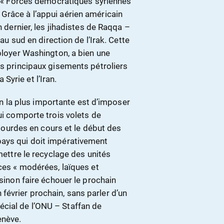
es « Forces démocratiques syriennes
Grâce à l’appui aérien américain
n dernier, les jihadistes de Raqqa –
 au sud en direction de l’Irak. Cette
éployer Washington, a bien une
es principaux gisements pétroliers
a Syrie et l’Iran.
la plus importante est d’imposer
ui comporte trois volets de
s lourdes en cours et le début des
pays qui doit impérativement
mettre le recyclage des unités
ces « modérées, laïques et
 sinon faire échouer le prochain
évrier prochain, sans parler d’un
cial de l’ONU – Staffan de
enève.