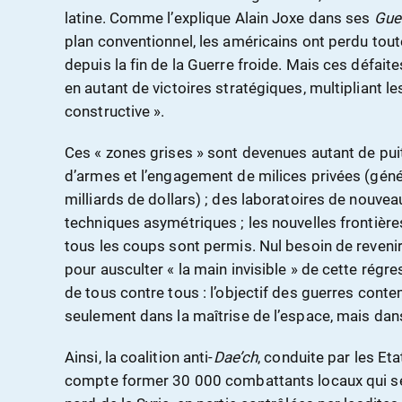
latine. Comme l’explique Alain Joxe dans ses
Guer
plan conventionnel, les américains ont perdu toute
depuis la fin de la Guerre froide. Mais ces défai
en autant de victoires stratégiques, multipliant les
constructive ».
Ces « zones grises » sont devenues autant de pui
d’armes et l’engagement de milices privées (géné
milliards de dollars) ; des laboratoires de nouv
techniques asymétriques ; les nouvelles frontièr
tous les coups sont permis. Nul besoin de reveni
pour ausculter « la main invisible » de cette régres
de tous contre tous : l’objectif des guerres cont
seulement dans la maîtrise de l’espace, mais dan
Ainsi, la coalition anti-
Dae’ch
, conduite par les Eta
compte former 30 000 combattants locaux qui se