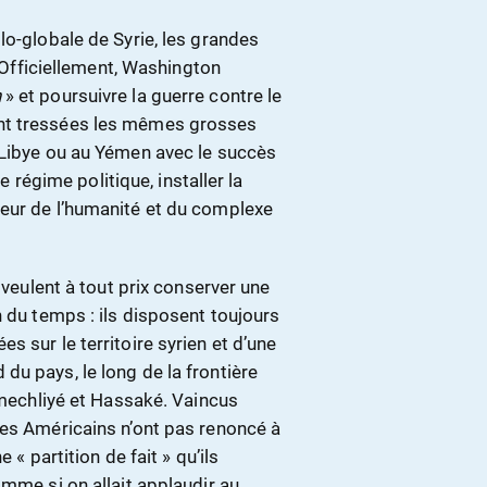
lo-globale de Syrie, les grandes
fficiellement, Washington
h
» et poursuivre la guerre contre le
nt tressées les mêmes grosses
 Libye ou au Yémen avec le succès
le régime politique, installer la
heur de l’humanité et du complexe
 veulent à tout prix conserver une
n du temps : ils disposent toujours
 sur le territoire syrien et d’une
u pays, le long de la frontière
Kamechliyé et Hassaké. Vaincus
les Américains n’ont pas renoncé à
 « partition de fait » qu’ils
omme si on allait applaudir au