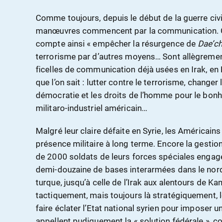
Comme toujours, depuis le début de la guerre civi
manœuvres commencent par la communication. O
compte ainsi « empêcher la résurgence de
Dae’c
terrorisme par d’autres moyens… Sont allègreme
ficelles de communication déjà usées en Irak, en
que l’on sait : lutter contre le terrorisme, changer 
démocratie et les droits de l’homme pour le bon
militaro-industriel américain…
Malgré leur claire défaite en Syrie, les Américains
présence militaire à long terme. Encore la gestio
de 2000 soldats de leurs forces spéciales engagées
demi-douzaine de bases interarmées dans le nord d
turque, jusqu’à celle de l’Irak aux alentours de 
tactiquement, mais toujours là stratégiquement, 
faire éclater l’Etat national syrien pour imposer une
appellent pudiquement la « solution fédérale », c