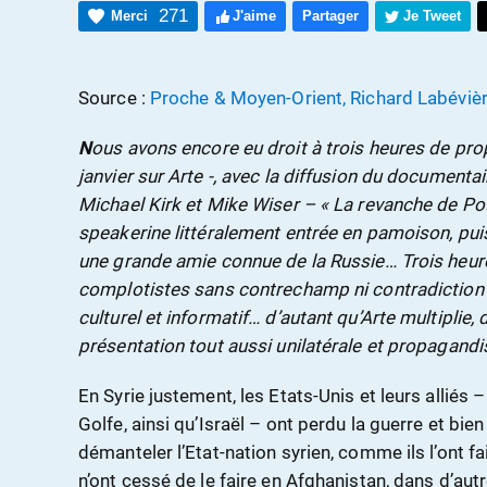
271
Merci
J'aime
Partager
Je Tweet
Source :
Proche & Moyen-Orient, Richard Labéviè
N
ous avons encore eu droit à trois heures de p
janvier sur Arte -, avec la diffusion du documenta
Michael Kirk et Mike Wiser – « La revanche de Pou
speakerine littéralement entrée en pamoison, pu
une grande amie connue de la Russie… Trois heur
complotistes sans contrechamp ni contradiction 
culturel et informatif… d’autant qu’Arte multiplie,
présentation tout aussi unilatérale et propagandis
En Syrie justement, les Etats-Unis et leurs alliés
Golfe, ainsi qu’Israël – ont perdu la guerre et bien
démanteler l’Etat-nation syrien, comme ils l’ont fai
n’ont cessé de le faire en Afghanistan, dans d’aut