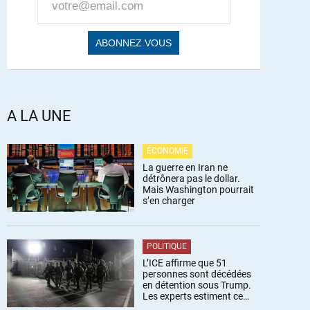
A LA UNE
ÉCONOMIE
La guerre en Iran ne
détrônera pas le dollar.
Mais Washington pourrait
s’en charger
POLITIQUE
L’ICE affirme que 51
personnes sont décédées
en détention sous Trump.
Les experts estiment ce
chiffre sous-estimé