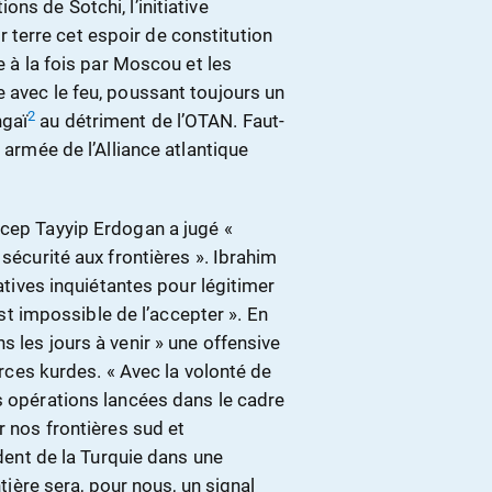
ns de Sotchi, l’initiative
terre cet espoir de constitution
e à la fois par Moscou et les
 avec le feu, poussant toujours un
2
ngaï
au détriment de l’OTAN. Faut-
 armée de l’Alliance atlantique
ecep Tayyip Erdogan a jugé «
 sécurité aux frontières ». Ibrahim
iatives inquiétantes pour légitimer
 est impossible de l’accepter ». En
 les jours à venir » une offensive
forces kurdes. « Avec la volonté de
s opérations lancées dans le cadre
 nos frontières sud et
ident de la Turquie dans une
ntière sera, pour nous, un signal