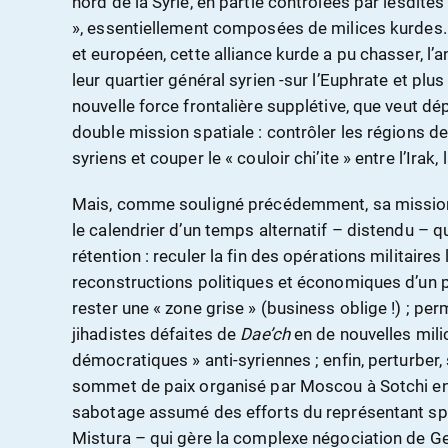
nord de la Syrie, en partie contrôlées par lesdit
», essentiellement composées de milices kurdes. 
et européen, cette alliance kurde a pu chasser, l’a
leur quartier général syrien -sur l’Euphrate et plus
nouvelle force frontalière supplétive, que veut d
double mission spatiale : contrôler les régions d
syriens et couper le « couloir chi’ite » entre l’Irak, l
Mais, comme souligné précédemment, sa mission 
le calendrier d’un temps alternatif – distendu – q
rétention : reculer la fin des opérations militaire
reconstructions politiques et économiques d’un 
rester une « zone grise » (business oblige !) ; per
jihadistes défaites de
Dae’ch
en de nouvelles mili
démocratiques » anti-syriennes ; enfin, perturber,
sommet de paix organisé par Moscou à Sotchi en f
sabotage assumé des efforts du représentant spé
Mistura – qui gère la complexe négociation de G