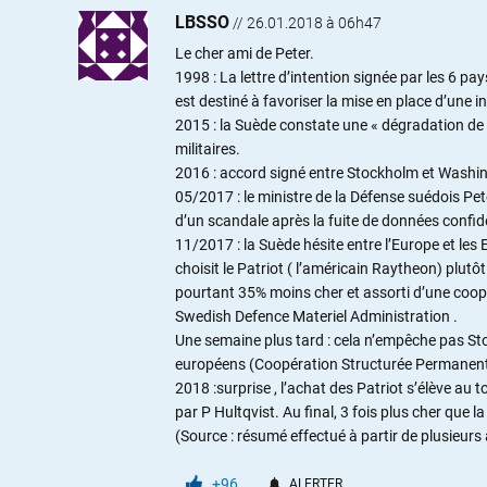
LBSSO
//
26.01.2018 à 06h47
Le cher ami de Peter.
1998 : La lettre d’intention signée par les 6 
est destiné à favoriser la mise en place d’une i
2015 : la Suède constate une « dégradation de l
militaires.
2016 : accord signé entre Stockholm et Washing
05/2017 : le ministre de la Défense suédois Pet
d’un scandale après la fuite de données confiden
11/2017 : la Suède hésite entre l’Europe et les
choisit le Patriot ( l’américain Raytheon) plut
pourtant 35% moins cher et assorti d’une coopéra
Swedish Defence Materiel Administration .
Une semaine plus tard : cela n’empêche pas Sto
européens (Coopération Structurée Permanent
2018 :surprise , l’achat des Patriot s’élève au t
par P Hultqvist. Au final, 3 fois plus cher que l
(Source : résumé effectué à partir de plusieurs a
+96
ALERTER