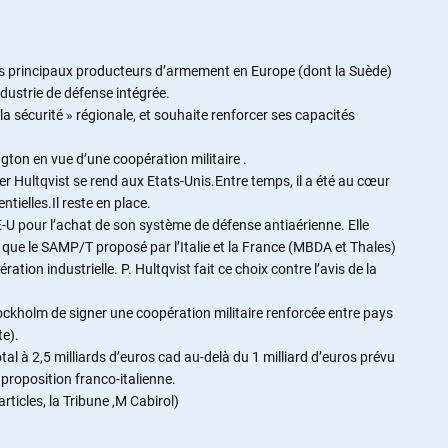
pays principaux producteurs d’armement en Europe (dont la Suède)
ndustrie de défense intégrée.
a sécurité » régionale, et souhaite renforcer ses capacités
ton en vue d’une coopération militaire .
er Hultqvist se rend aux Etats-Unis.Entre temps, il a été au cœur
tielles.Il reste en place.
 E-U pour l’achat de son système de défense antiaérienne. Elle
ôt que le SAMP/T proposé par l’Italie et la France (MBDA et Thales)
tion industrielle. P. Hultqvist fait ce choix contre l’avis de la
ckholm de signer une coopération militaire renforcée entre pays
e).
otal à 2,5 milliards d’euros cad au-delà du 1 milliard d’euros prévu
a proposition franco-italienne.
rticles, la Tribune ,M Cabirol)