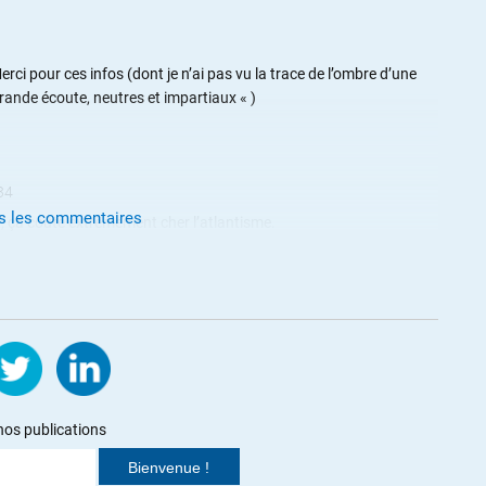
erci pour ces infos (dont je n’ai pas vu la trace de l’ombre d’une
ande écoute, neutres et impartiaux « )
34
us les commentaires
 ça coûte extrêmement cher l’atlantisme.
t l’État qui paye comme dirait notre « cher » François !
A sont les meilleurs amis de l’Europe.
 la propagande pour me pousser à dépenser plus qu’il ne faut pour
ment pression sur les entreprises européennes afin que ses
t pas concurrencées sur certains marchés, bah je m’en passe
nos publications
e la Tribune (que LBSSO a bien résumé) sur l’achat des missiles ainsi
e question à Olivier Schmitt sur twitter.