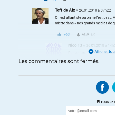
Toff de Aix
//
26.01.2018 à 07h22
On est atlantiste ou on ne l’est pas… M
miette dans « nos grands médias de gr
+63
ALERTER
Nico 13
//
26.01.2018 à 14h
Afficher to
Par contre, malheureusement,
Enfin, ce n’est pas grave. C’es
Les commentaires sont fermés.
Et puis bon, paraît que les US
Pas vrai hein ?
Moi perso, un ami qui fait de
m’équiper et qui fait constam
propres entreprises ne soien
volontiers.
Et recevez 
PS : par rapport à l’article d
que des batteries, j’ai posé un