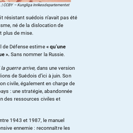
018. | CCBY – Kungliga Inrikesdepartementet
ait résistant suédois n’avait pas été
isme, né de la dislocation de
st plus de mise.
al de Défense estime
« qu’une
ue ».
Sans nommer la Russie.
 la guerre arrive,
dans une version
lions de Suédois d’ici à juin. Son
ion civile, également en charge de
 pays : une stratégie, abandonnée
n des ressources civiles et
ntre 1943 et 1987, le manuel
ensive ennemie : reconnaître les