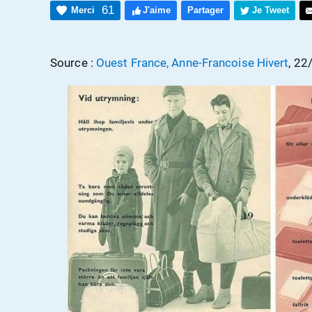
61
Merci
J'aime
Partager
Je Tweet
Source :
Ouest France, Anne-Francoise Hivert
, 2