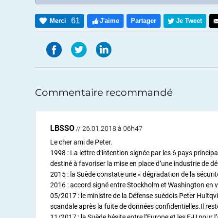
61
Merci
J'aime
Partager
Je Tweet
Commentaire recommandé
LBSSO
// 26.01.2018 à 06h47
Le cher ami de Peter.
1998 : La lettre d’intention signée par les 6 pays princ
destiné à favoriser la mise en place d’une industrie de d
2015 : la Suède constate une « dégradation de la sécurité
2016 : accord signé entre Stockholm et Washington en vu
05/2017 : le ministre de la Défense suédois Peter Hultqvi
scandale après la fuite de données confidentielles.Il rest
11/2017 : la Suède hésite entre l’Europe et les E-U pour l