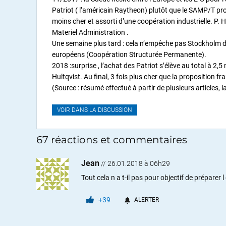
Patriot ( l’américain Raytheon) plutôt que le SAMP/T pro
moins cher et assorti d’une coopération industrielle. P. H
Materiel Administration .
Une semaine plus tard : cela n’empêche pas Stockholm de
européens (Coopération Structurée Permanente).
2018 :surprise , l’achat des Patriot s’élève au total à 2,5
Hultqvist. Au final, 3 fois plus cher que la proposition fr
(Source : résumé effectué à partir de plusieurs articles, l
VOIR DANS LA DISCUSSION
67 réactions et commentaires
Jean
//
26.01.2018 à 06h29
Tout cela n a t-il pas pour objectif de préparer
+39
ALERTER