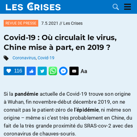
7.5.2021
// Les Crises
REVUE DE PRESSE
Covid-19 : Où circulait le virus,
Chine mise à part, en 2019 ?
LES
Coronavirus
,
Covid-19
DOSSIERS
CATÉGORIES
116
MOTS CLÉS
Si la
pandémie
actuelle de Covid-19 trouve son origine
NOUS
à Wuhan, fin novembre-début décembre 2019, on ne
connait pas le patient-zéro de
l’épidémie
, ni même son
CONTACTER
FAIRE UN
origine – même si c’est très probablement en Chine, du
fait de la très grande proximité du SRAS-cov-2 avec des
DON
coronavirus de chauves-souris.