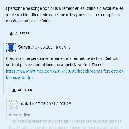
Et personne ne songe non plus à remercier les Chinois d’avoir été les
premiers à identifier le virus, ce que ni les yankees ni les européens
n’ont été capables de faire.
ALERTER
Surya
//
07.05.2021 à 08h13
C’est vrai que personne ne parle de la fermeture de Fort Dietrick,
surtout pas ce journal inconnu appelé New York Times :
https://www.nytimes.com/2019/08/05/health/germs-fort-detrick-
biohazard.html
ALERTER
calal
//
07.05.2021 à 09h28
de votre lien:
» to halt the research at Fort Detrick because the center did not
have “sufficient systems in place to decontaminate wastewater”