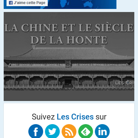
Vous avez aussi entendu parler de l’anthrax dont quelques
échantillons se sont retrouvés dans des courriers adressés à
des opposants au Patriot Act et dont l’origine est « made in
USA », oui?
Pour plus d’informations, il y a ce site tellement bien
documenté que parfois il est inatteignable pour cause
d’attaques en DDos:
https://armswatch.com/category/weapons/
VVR
//
10.05.2021 à 23h29
Que tous les gouvernements continuent de bidouiller des
virus dans leur coin afin de ne pas perdre la main dans le cas
Suivez
Les Crises
sur
où le bactériologique redeviendrait sexy, je n’en doute pas
une seconde.