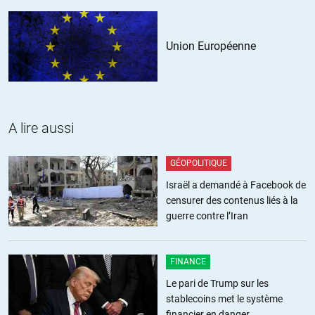
centaines de milliers de morts) avant de prendre la moindre
initiative.
Union Européenne
De toutes façons, ce sont les simples gueux qui crèvent alors
pourquoi se démener et perdre quelques parcelles de profit ?
Ces propos n’engagent que moi, si j’ai tort veuillez me fournir des
arguments sérieux pour prouver mon erreur.
A lire aussi
ALERTER
GÉOPOLITIQUE
Israël a demandé à Facebook de
BA
//
07.05.2021 à 07h41
censurer des contenus liés à la
guerre contre l’Iran
Virus en Inde : nouveau record quotidien de contaminations et décès,
« nouvelles vagues » attendues.
FINANCE
L’Inde a annoncé jeudi un record de près de 4.000 décès dus au
Le pari de Trump sur les
Covid-19 et 412.000 nouvelles contaminations en 24 heures, tandis
stablecoins met le système
que les autorités préviennent que le pays doit se préparer à affronter
financier en danger
« de nouvelles vagues ».