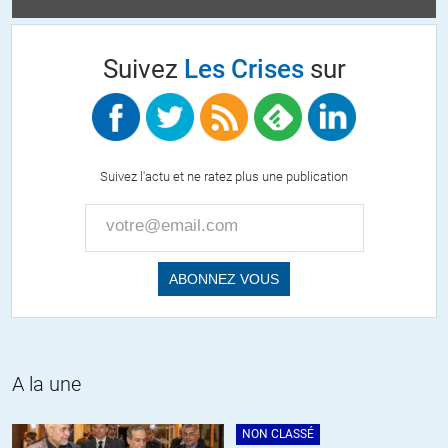
Vox populi. Vox dei.
Vox pressi. Vox dei.
Vox CAC40. Vox dei.
Suivez
Les Crises
sur
+20
ALERTER
Otâneries
//
02.07.2017 à 20h44
Pecunia Eleison. Kyrie Eleison.
Suivez l'actu et ne ratez plus une publication
Dona nobis pacem. Gloria in excelsa pecunia.
Gloire au Moloch d’Or.
Amen. (Cum grano salis).
ALERTER
A la une
Duracuir
//
29.06.2017 à 07h59
Je crois que cette mandature va très très mal finir.
NON CLASSÉ
Cette conjuration d’incompétence, d’avide bêtise, d’amateurisme et