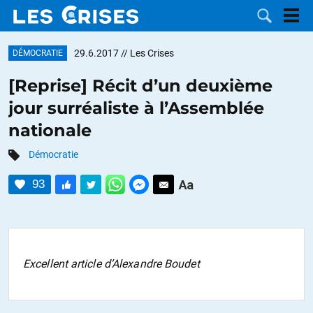
29.6.2017
// Les Crises
DÉMOCRATIE
[Reprise] Récit d’un deuxième
jour surréaliste à l’Assemblée
LES
nationale
DOSSIERS
CATÉGORIES
Démocratie
93
MOTS CLÉS
NOUS
CONTACTER
FAIRE UN
Excellent article d’Alexandre Boudet
DON