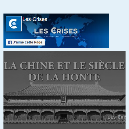
soit.
+12
ALERTER
Jean-Paul B.
//
29.06.2017 à 22h23
Ceux des classes populaires qui au premier tour choisissent de ne
pas voter sont condamnés à supporter pendant 5 ans la
composition d’une Assemblée élue sans eux. Ils l’ignorent peut-
être, mais ils répondent parfaitement aux voeux de l’oligarchie qui
a tout à gagner de leur désintérêt et peut ainsi tranquillement
faire voter des lois anti-sociales qui vont les pénaliser un peu plus.
+8
ALERTER
Bruno
//
29.06.2017 à 07h30