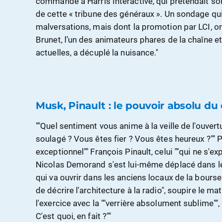
commandé à Harris Interactive, qui prétendait son
de cette « tribune des généraux ». Un sondage qui
malversations, mais dont la promotion par LCI, 
Brunet, l’un des animateurs phares de la chaîne 
actuelles, a décuplé la nuisance."
Musk, Pinault : le pouvoir absolu du
""Quel sentiment vous anime à la veille de l'ouve
soulagé ? Vous êtes fier ? Vous êtes heureux ?"" P
exceptionnel"" François Pinault, celui ""qui ne s'e
Nicolas Demorand s'est lui-même déplacé dans le
qui va ouvrir dans les anciens locaux de la bourse
de décrire l'architecture à la radio", soupire le ma
l'exercice avec la ""verrière absolument sublime""
C'est quoi, en fait ?""