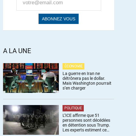
A LA UNE
ÉCONOMIE
La guerre en Iran ne
détrônera pas le dollar.
Mais Washington pourrait
s’en charger
POLITIQUE
L’ICE affirme que 51
personnes sont décédées
en détention sous Trump.
Les experts estiment ce
chiffre sous-estimé