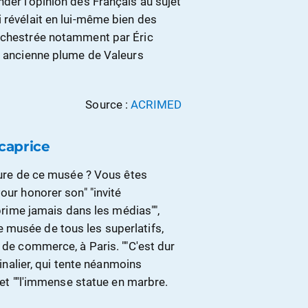
der l’opinion des Français au sujet
 révélait en lui-même bien des
orchestrée notamment par Éric
et ancienne plume de Valeurs
Source :
ACRIMED
 caprice
rture de ce musée ? Vous êtes
our honorer son" "invité
xprime jamais dans les médias"",
 musée de tous les superlatifs,
 de commerce, à Paris. ""C'est dur
tinalier, qui tente néanmoins
, et ""l'immense statue en marbre.