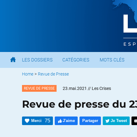
LES DOSSIERS
CATÉGORIES
MOTS CLÉS
Home
>
Revue de Presse
23.mai.2021
// Les Crises
REVUE DE PRESSE
Revue de presse du 2
75
Merci
J'aime
Partager
Je Tweet