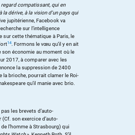
n regard compatissant, qui en
la dérive, à la vision d’un pays qui
tive jupitérienne, Facebook va
recherche sur l’intelligence
re sur cette thématique à Paris, le
14
fort
. Formons le vœu qu’il y en ait
 de son économie au moment où le
our 2017, à comparer avec les
annonce la suppression de 2400
la brioche, pourrait clamer le Roi-
hakespeare qu’il manie avec brio.
 pas les brevets d’auto-
 (Cf. son exercice d’auto-
s de l’homme à Strasbourg) qui
ghts Watch
», Kenneth Roth. S’il