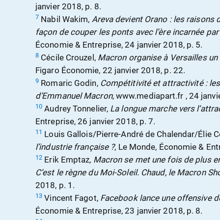
janvier 2018, p. 8.
7
Nabil Wakim,
Areva devient Orano : les raisons
façon de couper les ponts avec l’ère incarnée pa
Économie & Entreprise, 24 janvier 2018, p. 5.
8
Cécile Crouzel,
Macron organise à Versailles un 
Figaro Économie, 22 janvier 2018, p. 22.
9
Romaric Godin,
Compétitivité et attractivité : l
d’Emmanuel Macron
, www.mediapart.fr , 24 janvi
10
Audrey Tonnelier,
La longue marche vers l’attrac
Entreprise, 26 janvier 2018, p. 7.
11
Louis Gallois/Pierre-André de Chalendar/Élie 
l’industrie française ?
, Le Monde, Économie & Entre
12
Erik Emptaz,
Macron se met une fois de plus en
C’est le règne du Moi-Soleil. Chaud, le Macron S
2018, p. 1.
13
Vincent Fagot,
Facebook lance une offensive d
Économie & Entreprise, 23 janvier 2018, p. 8.