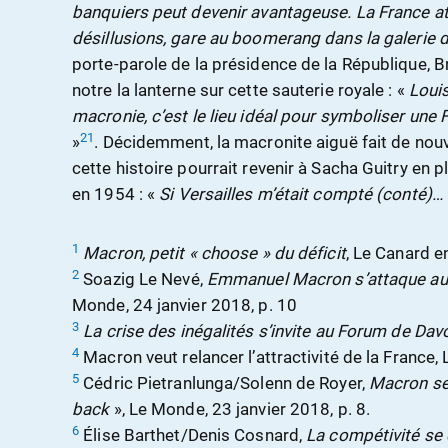
banquiers peut devenir avantageuse. La France at
désillusions, gare au boomerang dans la galerie 
porte-parole de la présidence de la République, B
notre la lanterne sur cette sauterie royale : «
Louis
macronie, c’est le lieu idéal pour symboliser une 
21
»
. Décidemment, la macronite aiguë fait de nouv
cette histoire pourrait revenir à Sacha Guitry en pl
en 1954 : «
Si Versailles m’était compté (conté)…
1
Macron, petit « choose » du déficit
, Le Canard en
2
Soazig Le Nevé,
Emmanuel Macron s’attaque au 
Monde, 24 janvier 2018, p. 10
3
La crise des inégalités s’invite au Forum de Dav
4
Macron veut relancer l’attractivité de la France,
5
Cédric Pietranlunga/Solenn de Royer,
Macron se 
back
», Le Monde, 23 janvier 2018, p. 8.
6
Élise Barthet/Denis Cosnard,
La compétivité se