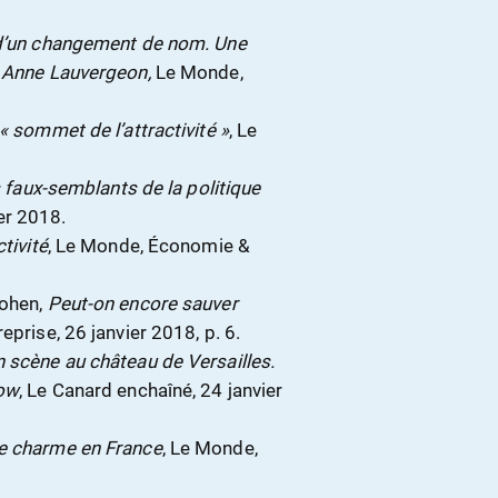
 d’un changement de nom. Une
r Anne Lauvergeon,
Le Monde,
« sommet de l’attractivité »
, Le
es faux-semblants de la politique
er 2018.
tivité
, Le Monde, Économie &
Cohen,
Peut-on encore sauver
prise, 26 janvier 2018, p. 6.
 scène au château de Versailles.
how
, Le Canard enchaîné, 24 janvier
e charme en France
, Le Monde,