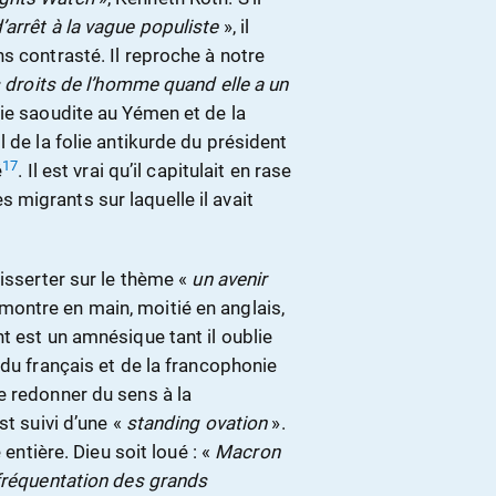
’arrêt à la vague populiste
», il
s contrasté. Il reproche à notre
s droits de l’homme quand elle a un
ie saoudite au Yémen et de la
il de la folie antikurde du président
17
é
. Il est vrai qu’il capitulait en rase
migrants sur laquelle il avait
disserter sur le thème «
un avenir
 montre en main, moitié en anglais,
t est un amnésique tant il oublie
 du français et de la francophonie
e redonner du sens à la
st suivi d’une «
standing ovation
».
entière. Dieu soit loué : «
Macron
 fréquentation des grands