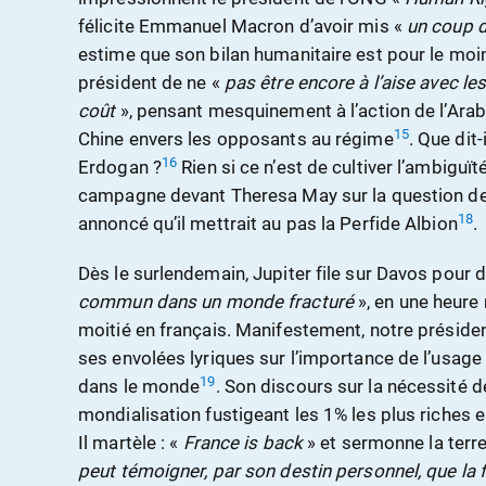
félicite Emmanuel Macron d’avoir mis «
un coup d
estime que son bilan humanitaire est pour le moin
président de ne «
pas être encore à l’aise avec le
coût
», pensant mesquinement à l’action de l’Arab
15
Chine envers les opposants au régime
. Que dit-
16
Erdogan ?
Rien si ce n’est de cultiver l’ambiguït
campagne devant Theresa May sur la question des 
18
annoncé qu’il mettrait au pas la Perfide Albion
.
Dès le surlendemain, Jupiter file sur Davos pour 
commun dans un monde fracturé
», en une heure
moitié en français. Manifestement, notre présiden
ses envolées lyriques sur l’importance de l’usage
19
dans le monde
. Son discours sur la nécessité d
mondialisation fustigeant les 1% les plus riches e
Il martèle : «
France is back
» et sermonne la terre 
peut témoigner, par son destin personnel, que la