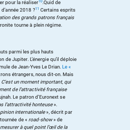
10
r pour la réaliser
.Quid de
11
ut d’année 2018 ?
Certains esprits
tion des grands patrons français
ronite tourne à plein régime.
uts parmi les plus hauts
on de Jupiter. L’énergie qu’il déploie
formule de Jean-Yves Le Drian.
Le «
trons étrangers, nous dit-on. Mais
«
C’est un moment important, qui
ent de l’attractivité française
jnah. Le patron d’Euronext se
s l’attractivité honteuse
».
opinion internationale
», décrit par
 tournée de «
road-show
» de
«
mesurer à quel point l’œil de la