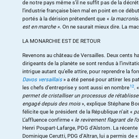
de notre pays même s’il ne suffit pas de la décréte
l’industrie française bien mal en point en ce déb
portés à la dérision prétendent que «
l
a macronisa
est en marche ».
On ne saurait mieux dire. La mac
LA MONARCHIE EST DE RETOUR
Revenons au château de Versailles. Deux cents ha
dirigeants de la planète se sont rendus à l’invitati
intrigue autant qu’elle attire, pour reprendre la 
Davos versaillais
» a été pensé pour attirer les pa
12
les chefs d’entreprise y sont aussi en nombre
. 
permet de cristalliser un processus de rétablissem
engagé depuis des mois
», explique Stéphane Bou
félicite que le président de la République n’ait «
pa
L’affluence confirme «
le revirement flagrant de l’
Henri Poupart-Lafarge, PDG d’Alstom. La récente
Dominique Cerutti, PDG d’Altran, lui a permis de 