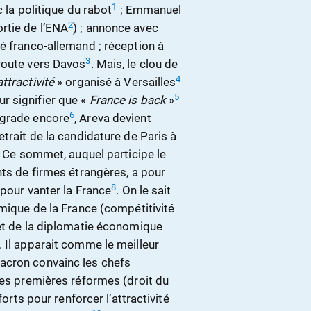
1
 la politique du rabot
; Emmanuel
2
rtie de l’ENA
) ; annonce avec
é franco-allemand ; réception à
3
route vers Davos
. Mais, le clou de
4
ttractivité
» organisé à Versailles
5
r signifier que «
France is back
»
6
égrade encore
, Areva devient
trait de la candidature de Paris à
. Ce sommet, auquel participe le
nts de firmes étrangères, a pour
8
 pour vanter la France
. On le sait
omique de la France (compétitivité
et de la diplomatie économique
 Il apparait comme le meilleur
acron convainc les chefs
ses premières réformes (droit du
forts pour renforcer l’attractivité