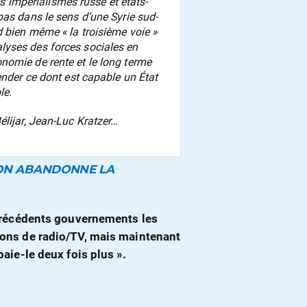
des impérialismes russe et états-
pas dans le sens d’une Syrie sud-
 bien même « la troisième voie »
lyses des forces sociales en
nomie de rente et le long terme
ender ce dont est capable un État
le.
élijar, Jean-Luc Kratzer…
, ON ABANDONNE LA
s précédents gouvernements les
tions de radio/TV, mais maintenant
 paie-le deux fois plus
».