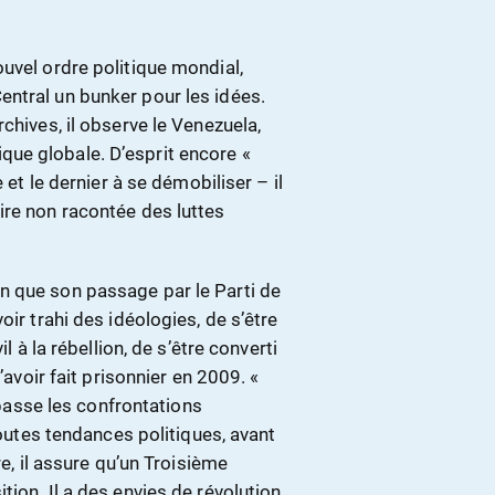
uvel ordre politique mondial,
ntral un bunker pour les idées.
chives, il observe le Venezuela,
ue globale. D’esprit encore «
 et le dernier à se démobiliser – il
ire non racontée des luttes
n que son passage par le Parti de
oir trahi des idéologies, de s’être
l à la rébellion, de s’être converti
’avoir fait prisonnier en 2009. «
dépasse les confrontations
toutes tendances politiques, avant
re, il assure qu’un Troisième
ion. Il a des envies de révolution.