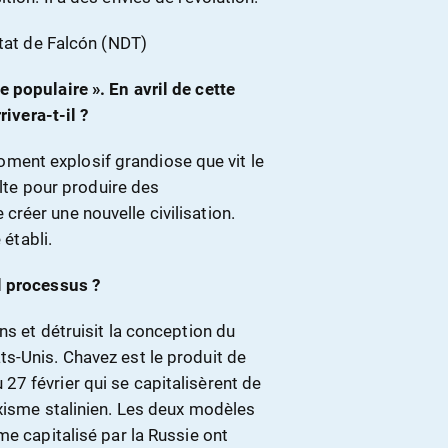
état de Falcón (NDT)
 populaire ». En avril de cette
rivera-t-il ?
ent explosif grandiose que vit le
olte pour produire des
réer une nouvelle civilisation.
 établi.
l processus ?
ns et détruisit la conception du
s-Unis. Chavez est le produit de
7 février qui se capitalisèrent de
rxisme stalinien. Les deux modèles
me capitalisé par la Russie ont