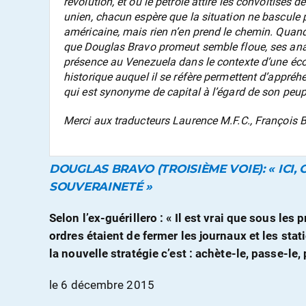
révolution, et où le pétrole attire les convoitises 
unien, chacun espère que la situation ne bascule 
américaine, mais rien n’en prend le chemin. Quand
que Douglas Bravo promeut semble floue, ses ana
présence au Venezuela dans le contexte d’une éco
historique auquel il se réfère permettent d’appréh
qui est synonyme de capital à l’égard de son peup
Merci aux traducteurs Laurence M.F.C., François B
DOUGLAS BRAVO (TROISIÈME VOIE): « ICI
SOUVERAINETÉ »
Selon l’ex-guérillero : « Il est vrai que sous le
ordres étaient de fermer les journaux et les sta
la nouvelle stratégie c’est : achète-le, passe-le,
le 6 décembre 2015