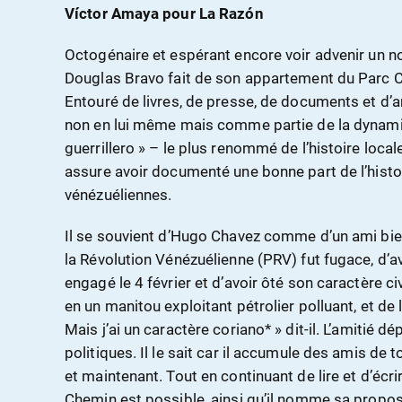
Víctor Amaya pour La Razón
Octogénaire et espérant encore voir advenir un no
Douglas Bravo fait de son appartement du Parc Ce
Entouré de livres, de presse, de documents et d’ar
non en lui même mais comme partie de la dynamiq
guerrillero » – le plus renommé de l’histoire locale
assure avoir documenté une bonne part de l’histo
vénézuéliennes.
Il se souvient d’Hugo Chavez comme d’un ami bie
la Révolution Vénézuélienne (PRV) fut fugace, d’av
engagé le 4 février et d’avoir ôté son caractère civi
en un manitou exploitant pétrolier polluant, et de l
Mais j’ai un caractère coriano* » dit-il. L’amitié 
politiques. Il le sait car il accumule des amis de 
et maintenant. Tout en continuant de lire et d’écri
Chemin est possible, ainsi qu’il nomme sa proposit