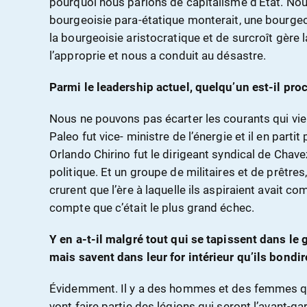
pourquoi nous parlons de capitalisme d’État. Nous 
bourgeoisie para-étatique monterait, une bourgeoi
la bourgeoisie aristocratique et de surcroît gère l
l’approprie et nous a conduit au désastre.
Parmi le leadership actuel, quelqu’un est-il proc
Nous ne pouvons pas écarter les courants qui vi
Paleo fut vice- ministre de l’énergie et il en parti
Orlando Chirino fut le dirigeant syndical de Chavez, 
politique. Et un groupe de militaires et de prêtre
crurent que l’ère à laquelle ils aspiraient avait c
compte que c’était le plus grand échec.
Y en a-t-il malgré tout qui se tapissent dans le
mais savent dans leur for intérieur qu’ils bondir
Évidemment. Il y a des hommes et des femmes qu
vont faire partie des légions qui seront l’avant-ga