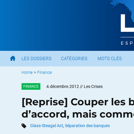
LES DOSSIERS
CATÉGORIES
MOTS CLÉS
Home
>
Finance
4.décembre.2012
// Les Crises
FINANCE
[Reprise] Couper les
d’accord, mais comme
Glass-Steagal Act
,
Séparation des banques