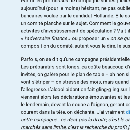
Parmi les promesses de campagne sur lesquelle
aujourd’hui (pour le moins) hésitant, ne pas oublie
bancaires voulue par le candidat Hollande. Elle 
un comité planche sur le sujet. Comment le gouve
activités d’investissement de spéculation ? Va-t-i
«
l’adversaire finance
» ou proposer un «
on se qui
composition du comité, autant vous le dire, le s
Parfois, on se dit qu’une campagne présidentiell
Les préparatifs sont longs, ça coûte beaucoup d’ar
invités, on galère pour le plan de table – ah non s
vont s’étriper – on stresse des mois, mais quand o
l’allégresse. L’alcool aidant on fait gling-gling s
viennent alors les déclarations émouvantes et l
le lendemain, devant la soupe à l’oignon, gérant 
courent dans la tête, on déchante. J’ai vraiment
di
cette campagne : ce n’est pas la droite, c’est le c
marchés sans limite, c’est la recherche du profit 