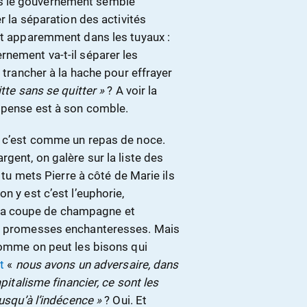
s le gouvernement semble
r la séparation des activités
est apparemment dans les tuyaux :
rnement va-t-il séparer les
l trancher à la hache pour effrayer
tte sans se quitter »
? A voir la
uspense est à son comble.
e c’est comme un repas de noce.
gent, on galère sur la liste des
i tu mets Pierre à côté de Marie ils
n y est c’est l’euphorie,
ur la coupe de champagne et
es promesses enchanteresses. Mais
comme on peut les bisons qui
t
«
nous avons un adversaire, dans
apitalisme financier, ce sont les
jusqu’à l’indécence »
? Oui. Et