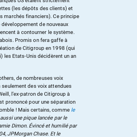
banques US étaient strictement
ttes (les dépôts des clients) et
es marchés financiers). Ce principe
le développement de nouveaux
encent à contourner le système.
 abois. Promis on fera gaffe à
réation de Citigroup en 1998 (qui
oi) les Etats-Unis décidèrent un an
rothers, de nombreuses voix
pas seulement des voix attendues
eill, l’ex-patron de Citigroup à
’est prononcé pour une séparation
 comble ! Mais certains, comme
le
 aussi une pique lancée par le
Jamie Dimon. Évincé et humilié par
004, JPMorgan Chase. Et le