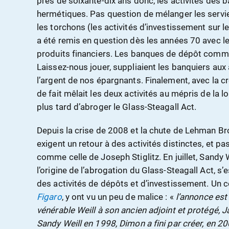
près de soixante-dix ans donc, les activités des 
hermétiques. Pas question de mélanger les servie
les torchons (les activités d’investissement sur l
a été remis en question dès les années 70 avec 
produits financiers. Les banques de dépôt comm
Laissez-nous jouer, suppliaient les banquiers aux
l’argent de nos épargnants. Finalement, avec la c
de fait mêlait les deux activités au mépris de la l
plus tard d’abroger le Glass-Steagall Act.
Depuis la crise de 2008 et la chute de Lehman B
exigent un retour à des activités distinctes, et 
comme celle de Joseph Stiglitz. En juillet, Sandy W
l’origine de l’abrogation du Glass-Steagall Act, s
des activités de dépôts et d’investissement. Un
Figaro
, y ont vu un peu de malice : «
l’annonce est
vénérable Weill à son ancien adjoint et protégé, 
Sandy Weill en 1998, Dimon a fini par créer, en 2