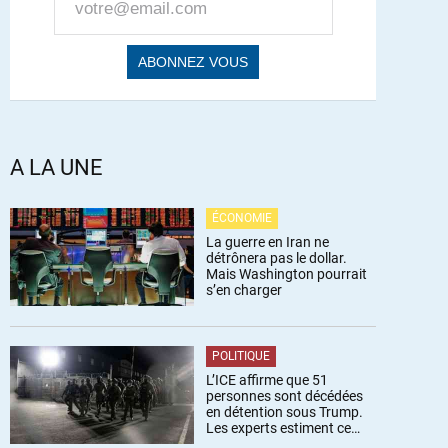
A LA UNE
ÉCONOMIE
La guerre en Iran ne
détrônera pas le dollar.
Mais Washington pourrait
s’en charger
POLITIQUE
L’ICE affirme que 51
personnes sont décédées
en détention sous Trump.
Les experts estiment ce
chiffre sous-estimé