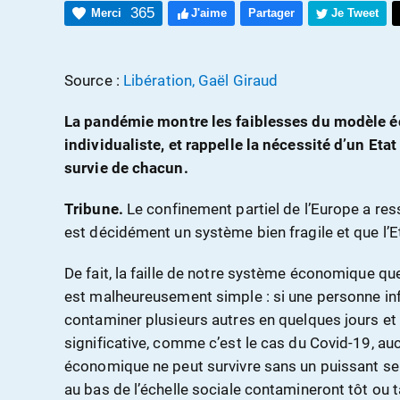
365
Merci
J'aime
Partager
Je Tweet
Source :
Libération, Gaël Giraud
La pandémie montre les faiblesses du modèle é
individualiste, et rappelle la nécessité d’un Eta
survie de chacun.
Tribune.
Le confinement partiel de l’Europe a ress
est décidément un système bien fragile et que l’E
De fait, la faille de notre système économique qu
est malheureusement simple : si une personne in
contaminer plusieurs autres en quelques jours et 
significative, comme c’est le cas du Covid-19, a
économique ne peut survivre sans un puissant servi
au bas de l’échelle sociale contamineront tôt ou ta