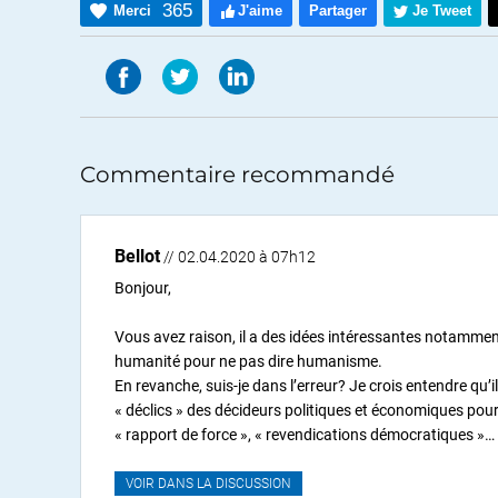
365
Merci
J'aime
Partager
Je Tweet
Commentaire recommandé
Bellot
// 02.04.2020 à 07h12
Bonjour,
Vous avez raison, il a des idées intéressantes notamment l
humanité pour ne pas dire humanisme.
En revanche, suis-je dans l’erreur? Je crois entendre qu’
« déclics » des décideurs politiques et économiques pour
« rapport de force », « revendications démocratiques »…
VOIR DANS LA DISCUSSION