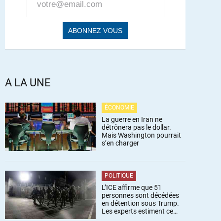
A LA UNE
ÉCONOMIE
La guerre en Iran ne
détrônera pas le dollar.
Mais Washington pourrait
s’en charger
POLITIQUE
L’ICE affirme que 51
personnes sont décédées
en détention sous Trump.
Les experts estiment ce
chiffre sous-estimé