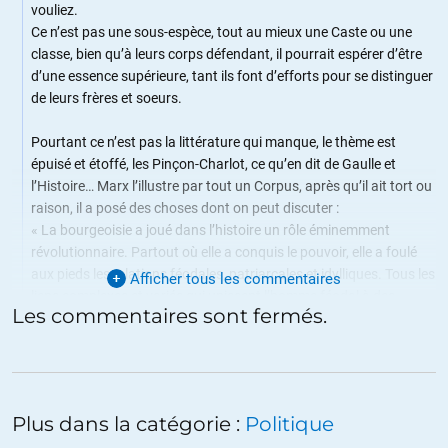
vouliez.
Ce n’est pas une sous-espèce, tout au mieux une Caste ou une
classe, bien qu’à leurs corps défendant, il pourrait espérer d’être
d’une essence supérieure, tant ils font d’efforts pour se distinguer
de leurs frères et soeurs.
Pourtant ce n’est pas la littérature qui manque, le thème est
épuisé et étoffé, les Pinçon-Charlot, ce qu’en dit de Gaulle et
l’Histoire… Marx l’illustre par tout un Corpus, après qu’il ait tort ou
raison, il a posé des choses dont on peut discuter :
« La bourgeoisie a joué dans l’histoire un rôle éminemment
révolutionnaire. Partout où elle a conquis le pouvoir, elle a foulé
aux pieds les relations féodales, patriarcales et idylliques. Tous les
Afficher tous les commentaires
liens complexes et variés qui unissent l’homme féodal à des
Les commentaires sont fermés.
supérieurs naturels, elle les as brisés sans pitié pour ne laisser
subsister d’autre lien, entre l’homme et l’homme, que le froid
intérêt les dures exigences du paiement au comptant. Elle a noyé
les frissons sacrés de l’extase religieuse, de l’enthousiasme
chevaleresque, de la sentimentalité petite-bourgeoise dans les
Plus dans la catégorie :
Politique
eaux glacées du calcul égoïste. Elle a fait de la dignité personnelle