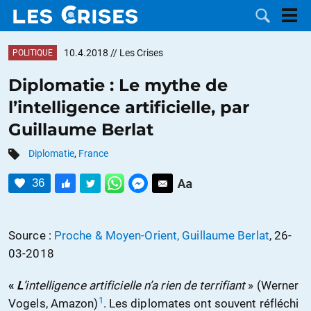
10.4.2018
// Les Crises
POLITIQUE
Diplomatie : Le mythe de
l’intelligence artificielle, par
LES
Guillaume Berlat
DOSSIERS
CATÉGORIES
Diplomatie
,
France
36
MOTS CLÉS
NOUS
Source :
Proche & Moyen-Orient, Guillaume Berlat
, 26-
03-2018
CONTACTER
FAIRE UN
«
L
’intelligence artificielle n’a rien de terrifiant
» (Werner
DON
1
Vogels, Amazon)
. Les diplomates ont souvent réfléchi