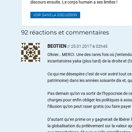
discours ensuite. Le corps humain a ses limites !
VOIR DANS LA DISCUSSION
92 réactions et commentaires
BEOTIEN
//
25.01.2017 à 02h45
Olivier… MERCI. Une des rares fois où j’entends
incantatoires yaka (plus tard) de la droite et (f
Ce qui me désespère c’est de voir avéré tout ce 
patrimoine) dans les années soixante dix et, q
Pas demain qu’on va sortir de l’hypocrisie de 
charges pour enfin obliger les politiques à assu
l’illusion qu’on peut raser gratis (ou faire payer
D’autant qu’en prime on y gagnerait de libérer l
la globalisation du prélèvement sur la valeur a