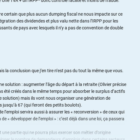
 ! Une TVA + un IRPP* donc contrôle facilité et moins de fraude.
être certain que plus aucun dumping fiscal ne nous impacte sur ce
ntégration des dividendes et plus valu nette dans l’IRPP pour les
issants de pays avec lesquels il n’y a pas de convention de double
is la conclusion que j’en tire n’est pas du tout la même que vous.
 solution : augmenter l’âge du départ à la retraite (Olivier précise
pas été créés dans le même temps pour absorber le surplus d’actifs
e solution) mais ils vont nous organiser une génération de
s jusqu’à 67 (qui feront des petits boulots).
de l’emploi servira aussi à assurer les « reconversion » de ceux qui
n de « développer de l’emploi » : c’est déjà dans une loi, ça passera
 une partie qui ne pourra plus exercer son métier d’origine
xploser le nombre de demandeurs d’emplois dans certains secteurs