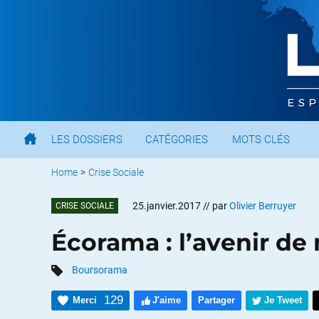
LES DOSSIERS
CATÉGORIES
MOTS CLÉS
Home
>
Crise Sociale
25.janvier.2017
// par
Olivier Berruyer
CRISE SOCIALE
Écorama : l’avenir de 
Boursorama
129
Merci
J'aime
Partager
Je Tweet