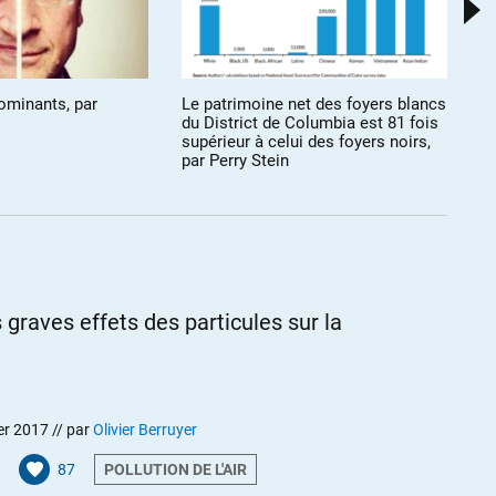
tes)
watch?v=kmR3lg8BVB0
ominants, par
Le patrimoine net des foyers blancs
Le
du District de Columbia est 81 fois
de
supérieur à celui des foyers noirs,
s
par Perry Stein
 à 16h08
es impôts, au moins c’est proportionnel à mes revenus. »
s graves effets des particules sur la
gmente mes impôts pour financer les retraites des autres »
augmente les impôts des autres pour financer ma retraite ».
ers un système où on va augmenter les impôts des actifs à
er 2017
// par
Olivier Berruyer
1, lorsque ces actifs voudront se retirer, ils n’auront plus de droit à
87
POLLUTION DE L'AIR