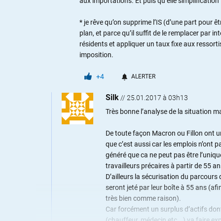
aux importations. Et puis qu’elle simplification
* je rêve qu’on supprime l’IS (d’une part pour 
plan, et parce qu’il suffit de le remplacer par i
résidents et appliquer un taux fixe aux ressort
imposition.
+4
ALERTER
Silk
//
25.01.2017 à 03h13
Très bonne l’analyse de la situation ma
De toute façon Macron ou Fillon ont une
que c’est aussi car les emplois n’ont 
généré que ca ne peut pas être l’uniqu
travailleurs précaires à partir de 55 an
D’ailleurs la sécurisation du parcours 
seront jeté par leur boîte à 55 ans (afi
très bien comme raison).
Car forcément un surplus d’actifs dont
(chauffeur, médecin etc …) va faire e