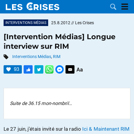
25.8.2012
// Les Crises
INTERVENTIONS MÉDIAS
[Intervention Médias] Longue
interview sur RIM
LES
Interventions Médias
,
RIM
DOSSIERS
CATÉGORIES
93
MOTS CLÉS
NOUS
Suite de 36.15 mon-nombril…
CONTACTER
FAIRE UN
DON
Le 27 juin, j’étais invité sur la radio
Ici & Maintenant RIM