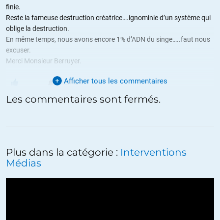
finie.
Reste la fameuse destruction créatrice….ignominie d’un système qui
oblige la destruction.
En même temps, nous avons encore 1% d’ADN du singe…..faut nous
excuser.
Merci Monsieur Berruyer.
Afficher tous les commentaires
ALERTER
Les commentaires sont fermés.
Rendez-vous en enfer
//
19.08.2012 à 04h36
J’écoute. Passionné. Concentré.
Attitude sympathique de l’interviewer QUI N’INTERROMPT PAS !
Plus dans la catégorie :
Interventions
Exceptionnel.
Médias
Ton et allure tout aussi SYMPATHIQUES, CLAIRS ET NETS, de
l’interviewé. Tout aussi exceptionnel.
Et puis paf ! À 1 heure, le traquenard habituel ! Le récurrent lieu
commun !