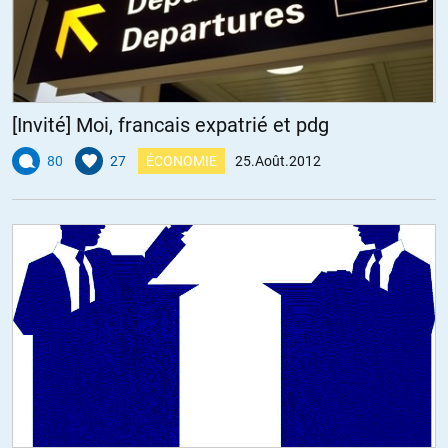
concept,
et finalement an-historique
et « BABY- BOOMERS » (notion totalement différente et, en un sens,
même si les historiens, voire les sociologues, s’en emparent – côté
chiffres, etc –
utilisée pour occulter des enjeux dont la doxa dominante ne veut
[Invité] Moi, francais expatrié et pdg
pas entendre parler).
80
27
ÉCONOMIE
25.Août.2012
À partir de cette différenciation, et au-delà de certains recoupements
aléatoires,
on pourra correctement reposer le problème.
Je me permets de renvoyer à ceci
(mes petits posts et bien d’autres,
sur un très beau texte de Christian Laval):
http://www.pauljorion.com/blog/?p=40525
Pour le reste, O.B., je me répète : respect.
Très sincèrement, bien à vous.
Et revenons à la question essentielle :