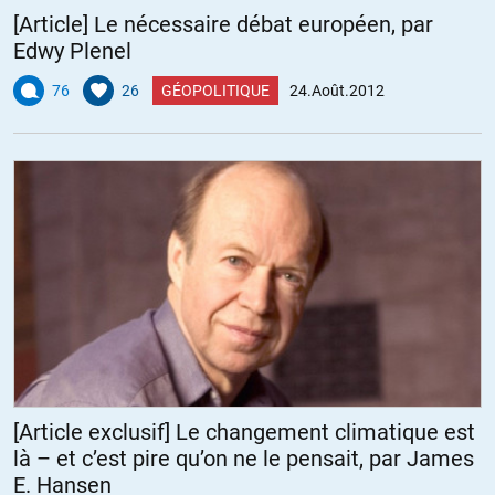
[Article] Le nécessaire débat européen, par
comment éviter le « rdv en enfer » ?
Je me remets à votre écoute.
Edwy Plenel
76
26
GÉOPOLITIQUE
24.Août.2012
ALERTER
Rendez-vous en enfer
//
19.08.2012 à 08h02
Bigre ! Je n’avais pas regardé les dates !
Les ayant vues APRÈS mon commentaire,
je découvre qu’il n’y aura pas de relecture…
Je me sens un peu… seul en voiture-balai un mois après !!!
[Article exclusif] Le changement climatique est
Mais je suis têtu. (À suivre).
là – et c’est pire qu’on ne le pensait, par James
E. Hansen