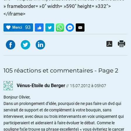
» frameborder= »0″ width= »590″ height= »332″>
</iframe>
93
Merci
105 réactions et commentaires - Page 2
Vénus-Etoile du Berger
//
15.07.2012 à 05h07
Bonjour Olivier,
Dans un prolongement d’idée, pourquoi de ne pas faire un dvd qui
servirait de support et de complément à votre bouquin, sans
interviewer, avec deux ou trois intervenants en voix uniquement qui
participeraient et aideraient à faire évoluer le débat. Comme le
souligne fx(je trouve sa phrase excellente) « vous éviteriez le cancer