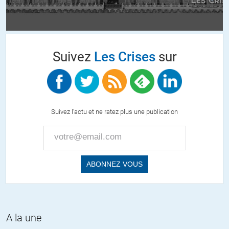
– rôle de la monnaie (à prendre dans toutes ses modalités) un peu
trop relativisé
– le débat piégé : « les banques – ordinaires – créent de la monnaie »
(voir blog « post-jorion », etc)
Suivez
Les Crises
sur
« les banques ne créent pas de monnaie » (voir jorion,
etc)
– le passage sur la « participation gaullienne », très discutée à
l’époque, peu et mal appliquée,
Suivez l'actu et ne ratez plus une publication
et même sabotée : cela implique de revoir totalement les rapports au
sein de l’entreprise
(parlez-en aux patrons et aux cadres supérieurs !) ;
« l’actionnariat ouvrier », solution ou piège pour les salariés ?
– et quand même, on attend une analyse plus pointue de la loi de
1973,
qui bien sûr vient de très loin, mais est quand même conçue [Modéré
: c’est faux] à un moment historiquement situé,
A la une
et comporte dans le détail des modalités très « pensées »