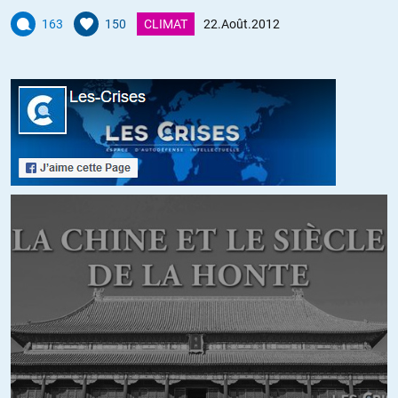
ALERTER
163
150
CLIMAT
22.Août.2012
Rendez-vous en enfer
//
19.08.2012 à 19h39
À OB.,
Décidément, vous m’étonnerez toujours ! Répondre à mon post bien
tardif !
Ok donc pour la différenciation (avec ses recoupements, bien sûr).
Par ailleurs, si vous m’y autorisez, il y aurait quelques points vraiment
à revoir « au scalpel » :
– paradis fiscaux (beaucoup plus décisifs que vous ne le laissez
entendre)
– banques « ne possédant rien » (je caricature) : ne simplifiez pas
comme ça ! Ça fait leur jeu.