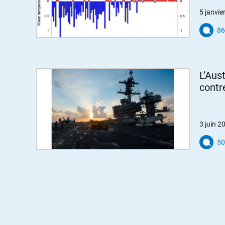
5 janvie
86
L’Aust
contr
3 juin 2
50