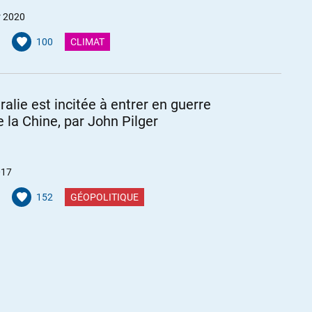
r 2020
100
CLIMAT
ralie est incitée à entrer en guerre
e la Chine, par John Pilger
017
152
GÉOPOLITIQUE