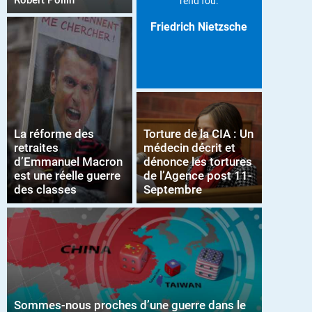
Robert Pollin
rend fou.
Friedrich Nietzsche
La réforme des
Torture de la CIA : Un
retraites
médecin décrit et
d’Emmanuel Macron
dénonce les tortures
est une réelle guerre
de l’Agence post 11-
des classes
Septembre
Sommes-nous proches d’une guerre dans le