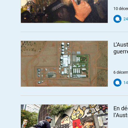
10 déce
24
L’Aus
guerr
6 décem
14
En dé
l’Aus