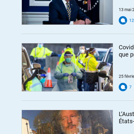
13 mai 
12
Covid-
que p
25 févri
7
L’Aus
États