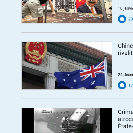
10 janvi
20
Chine
rivali
24 déce
17
Crime
atroc
États