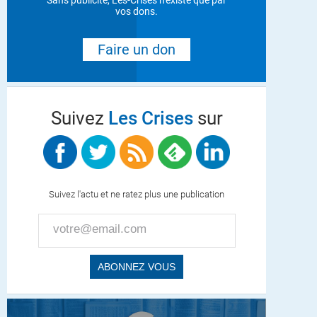
Sans publicité, Les-Crises n'existe que par
vos dons.
Faire un don
Suivez
Les Crises
sur
Suivez l'actu et ne ratez plus une publication