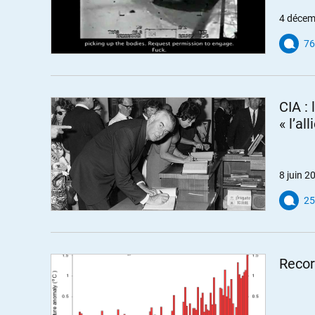
4 décem
76
CIA : 
« l’al
8 juin 2
25
Recor