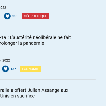
2022
351
GÉOPOLITIQUE
19 : L’austérité néolibérale ne fait
rolonger la pandémie
er 2022
137
ÉCONOMIE
tralie a offert Julian Assange aux
-Unis en sacrifice