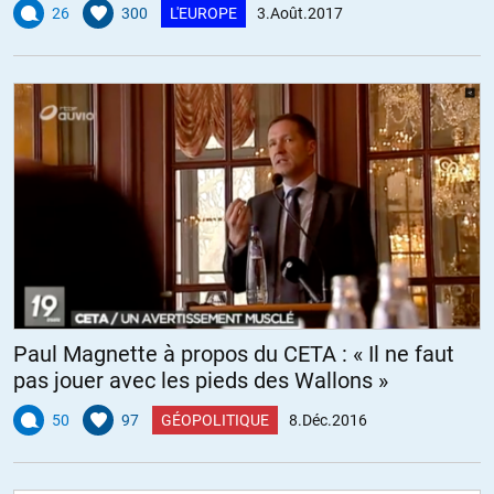
Veblen
26
300
L'EUROPE
3.Août.2017
Paul Magnette à propos du CETA : « Il ne faut
pas jouer avec les pieds des Wallons »
50
97
GÉOPOLITIQUE
8.Déc.2016