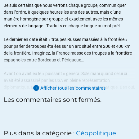
Je suis certains que nous verrons chaque groupe, communiquer
dans l’ordre, à quelques heures les uns des autres, mais d’une
manière homogène par groupe, et exactement avec les mêmes
éléments de langage . Traduits en chaque langue au mot prêt.
Le dernier en date était « troupes Russes massées à la frontière »
pour parler de troupes étalées sur un arc situé entre 200 et 400 km
de la frontière. Imaginez, la France masse des troupes a la frontière
espagnoles entre Bordeaux et Périgueux…
Avant on avait eu le « puissant » général Soleimani quand celui ci
avait été assassiné par les USA en pleine représentation
diplomatique. Le qualificatif « puissant » était systématique. Ben oui,
Afficher tous les commentaires
un mec puissant, c’est inquiétant, dangereux, genre Smersh ou
Les commentaires sont fermés.
Fantômas, ça peut pas être une victime. Normal de le tuer.
haaa la presse libre
+35
ALERTER
Plus dans la catégorie :
Géopolitique
Leterrible
//
24.12.2021 à 11h50