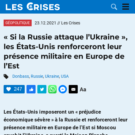
23.12.2021
// Les Crises
GÉOPOLITIQUE
« Si la Russie attaque l’Ukraine »,
les États-Unis renforceront leur
LES
présence militaire en Europe de
l’Est
DOSSIERS
CATÉGORIES
Donbass
,
Russie
,
Ukraine
,
USA
MOTS CLÉS
247
NOUS
Les États-Unis imposeront un « préjudice
CONTACTER
FAIRE UN
économique sévère » à la Russie et renforceront leur
DON
présence militaire en Europe de l’Est si Moscou