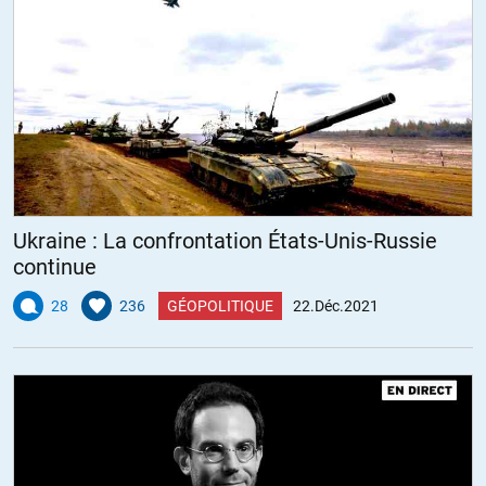
Guettez aussi les joyeusetés fournies par les Russes: stop gaz UE?
Stop pétrole vers USA? Reconnaissance officielle des républiques
du Donbass?
Ha, pour info, Russes et Chinois viennent de signer un nouveau
pipeline de… 50 mds de m³ de gaz( identique à NS2)vers la Chine, à
partir du même gisement Russe qui fournit NS 2.
Je sens que les BM et Mercos vont sensiblement se renchérir.
Étonnant non?
+3
ALERTER
Ukraine : La confrontation États-Unis-Russie
continue
Leterrible
//
26.12.2021 à 14h27
28
236
GÉOPOLITIQUE
22.Déc.2021
Pas vraiment « mainstream »…mais bon…comme écrit ailleurs :
« entracte » ou « fin du premier acte »..?
https://francais.rt.com/international/94047-russie-annonce-fin-
manoeuvres-militaires-ukraine-sud
ALERTER