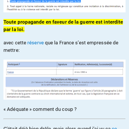
Toute propagande en faveur de la guerre est interdite
par la loi.
avec cette
réserve
que la France s’est empressée de
mettre:
« Adéquate » comment du coup ?
C’était déjà bien drôle, mais alors quand j’ai vu ça
ce