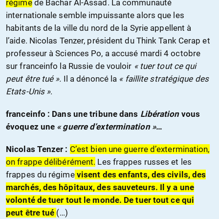
régime
de Bachar Al-Assad. La communauté
internationale semble impuissante alors que les
habitants de la ville du nord de la Syrie appellent à
l’aide. Nicolas Tenzer, président du Think Tank Cerap et
professeur à Sciences Po, a accusé mardi 4 octobre
sur franceinfo la Russie de vouloir
« tuer tout ce qui
peut être tué ».
Il a dénoncé la
« faillite stratégique des
Etats-Unis »
.
franceinfo : Dans une tribune dans
Libération
vous
évoquez une
« guerre d’extermination »
…
Nicolas Tenzer :
C’est bien une guerre d’extermination,
on frappe délibérément.
Les frappes russes et les
frappes du régime
visent des enfants, des civils, des
marchés, des hôpitaux, des sauveteurs. Il y a une
volonté de tuer tout le monde. De tuer tout ce qui
peut être tué
(…)