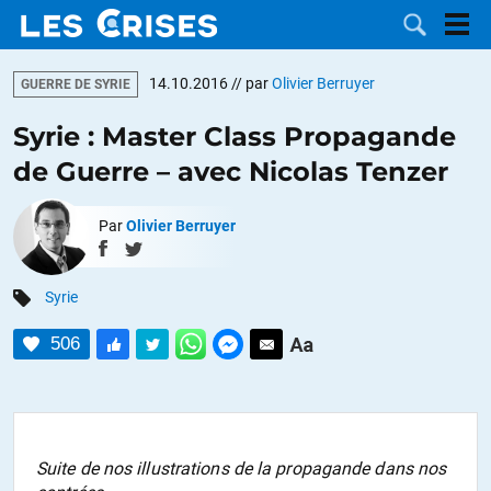
14.10.2016
// par
Olivier Berruyer
GUERRE DE SYRIE
Syrie : Master Class Propagande
de Guerre – avec Nicolas Tenzer
LES
Par
Olivier Berruyer
DOSSIERS
CATÉGORIES
MOTS CLÉS
Syrie
506
NOUS
CONTACTER
FAIRE UN
DON
Suite de nos illustrations de la propagande dans nos