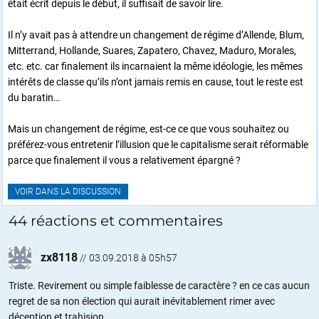
était écrit depuis le début, il suffisait de savoir lire.
Il n’y avait pas à attendre un changement de régime d’Allende, Blum,
Mitterrand, Hollande, Suares, Zapatero, Chavez, Maduro, Morales,
etc. etc. car finalement ils incarnaient la même idéologie, les mêmes
intérêts de classe qu’ils n’ont jamais remis en cause, tout le reste est
du baratin…
Mais un changement de régime, est-ce ce que vous souhaitez ou
préférez-vous entretenir l’illusion que le capitalisme serait réformable
parce que finalement il vous a relativement épargné ?
VOIR DANS LA DISCUSSION
44 réactions et commentaires
zx8118
//
03.09.2018 à 05h57
Triste. Revirement ou simple faiblesse de caractère ? en ce cas aucun
regret de sa non élection qui aurait inévitablement rimer avec
déception et trahision.