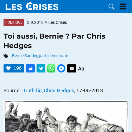
3.9.2018
// Les Crises
POLITIQUE
Toi aussi, Bernie ? Par Chris
Hedges
LES
Bernie Sander
,
parti démocrate
DOSSIERS
CATÉGORIES
196
MOTS CLÉS
Source :
Truthdig, Chris Hedges
, 17-06-2018
NOUS
CONTACTER
FAIRE UN
DON