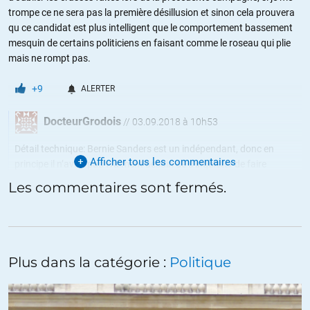
trompe ce ne sera pas la première désillusion et sinon cela prouvera
qu ce candidat est plus intelligent que le comportement bassement
mesquin de certains politiciens en faisant comme le roseau qui plie
mais ne rompt pas.
+9
ALERTER
DocteurGrodois
//
03.09.2018 à 10h53
Détail technique: Bernie Sanders est un indépendant, donc en
Afficher tous les commentaires
principe il n’avait pas vraiment besoin de s’inquiéter de faire
exploser le parti Démocrate. En termes français c’est un divers
Les commentaires sont fermés.
gauche assez influent pour faire sa cuisine en accord avec le parti.
Par exemple les Démocrates ont souvent renoncé à présenter un
candidat contre Sanders s’il portait l’étiquette
Indépendant/Démocrate, un peu comme une liste PS avec un
candidat principal écolo.
Plus dans la catégorie :
Politique
A priori le rôle de Bernie Sanders était de ratisser à gauche pour le
compte de Clinton. Plutôt que de se présenter sur une liste