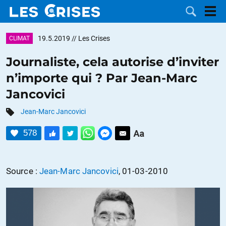
19.5.2019
// Les Crises
CLIMAT
Journaliste, cela autorise d’inviter
n’importe qui ? Par Jean-Marc
LES
Jancovici
DOSSIERS
CATÉGORIES
Jean-Marc Jancovici
578
MOTS CLÉS
NOUS
Source :
Jean-Marc Jancovici
, 01-03-2010
CONTACTER
FAIRE UN
DON