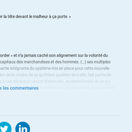
r la tête devant le malheur à ça porte »
border » et n’a jamais caché son alignement sur la volonté du
es capitaux des marchandises et des hommes. (…) ses multiples
 partie intégrante du système mis en place pour cette nouvelle
n de la chaîne de ce qu’il faut qualifier de trafic, fait partie de
tés à ces déracinés rêvant d’eldorado, se désintéresse de ce qui
ois le passage effectué, il semble bien se moquer de ce qui arrivera
us les commentaires
te asservies par les réseaux de prostitution ou aux malheureux
t de Paris basculent dans la drogue et la délinquance. »
1