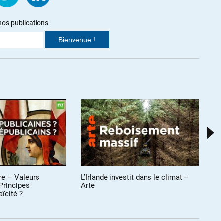
elnau ne semble pas se préoccuper que c’est l’état lui-même qui
nos publications
lité, c’est l’état qui se fait condamner pour ses actions et ses
 n’en est que le témoin.
e lien entre migrants dans les alpes et drogue/délinquance dans le
la Police ?*
 les passeurs et explique aux préfets gendarmes comment le
sa région, c’est l’état qui choisi de ne rien faire contre les
outes ses forces contre Roya Citoyenne plutot que contre les
donner un toit et une cuisine a des migrants, l’état préfère payer
ortement armés pour surveiller la maison de M. Herrou plutot
res sociaux s’occuper des mineurs isolés.
t les horreurs écrites par M; de Castelnau prouvent qu’il n’a jamais
’intéresse pas vraiment au sujet ..
e situtation n’arrive même pas au niveau d’un troll zemmouriste
ire – Valeurs
L’Irlande investit dans le climat –
In
 Principes
Arte
co
aïcité ?