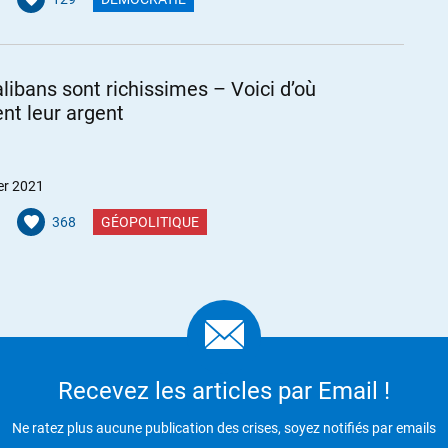
.
alibans sont richissimes – Voici d’où
14h16
rent leur argent
é les Européens à s’installer en Amérique. »
tains Amérindiens avec les premiers envahisseurs qui n’auraient
er 2021
 autrement.
368
GÉOPOLITIQUE
eur salut qu’à l’intervention de deux autochtones nommés Squanto
leur tribu, les Wampanoags, leur offrirent de la nourriture, puis
r et cultiver du maïs. »
i/Thanksgiving_(%C3%89tats-Unis)
Recevez les articles par Email !
à 14h38
Ne ratez plus aucune publication des crises, soyez notifiés par emails
urs réserves, ils doivent être contents les Amérindiens actuels,