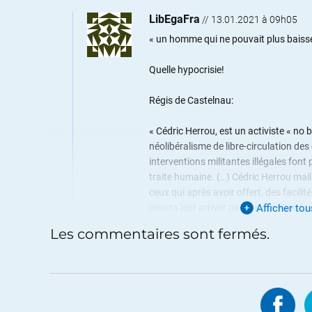
LibEgaFra
//
13.01.2021 à 09h05
« un homme qui ne pouvait plus baisse
Quelle hypocrisie!
Régis de Castelnau:
« Cédric Herrou, est un activiste « no 
néolibéralisme de libre-circulation d
interventions militantes illégales font
traite humaine. (…) Cédric Herrou maillo
ceux qui après avoir offert, des facili
pourra leur arriver par la suite. Une f
Afficher to
aux malheureuses récupérées, et ensui
Les commentaires sont fermés.
qui à la rue dans le 18e arrondissemen
+44
ALERTER
juju77
//
16.01.2021 à 12h3