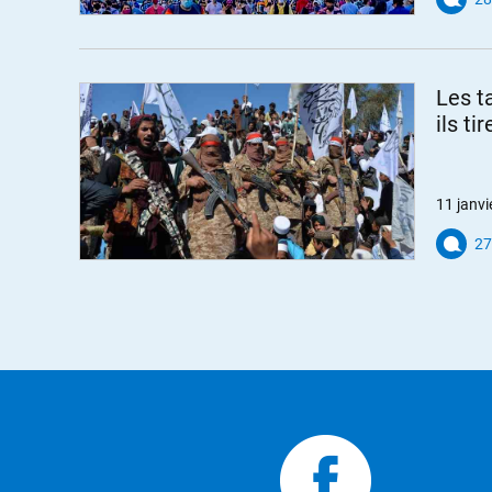
leurs ancêtres. Il n’y a pas d’exception
+47
ALERTER
Les t
LibEgaFra
//
13.01.2021 à 
ils ti
« un amérindien qui aurait aid
Hélas, c’est ce qu’on fait cer
11 janvi
pas survécu au premier hiver
27
« Les survivants ne durent l
et Samoset qui, avec l’aide de 
leur apprirent à pêcher, chasse
https://fr.wikipedia.org/wik
+7
ALERTER
Urko
//
13.01.2021 
Thanksgiving… Dans le