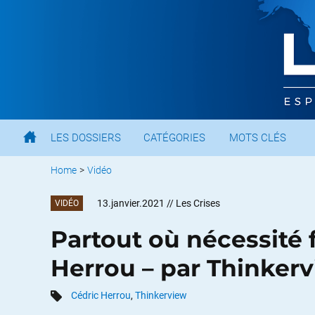
LES DOSSIERS
CATÉGORIES
MOTS CLÉS
Home
>
Vidéo
13.janvier.2021
// Les Crises
VIDÉO
Partout où nécessité f
Herrou – par Thinker
Cédric Herrou
,
Thinkerview