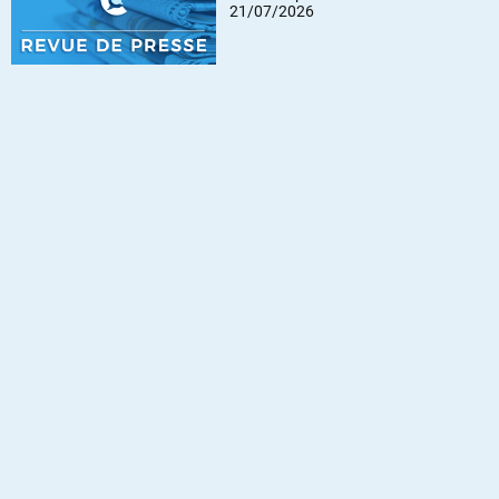
21/07/2026
terdit d’interdire – Viktor Orban
La Guerre commerciale des
ntre Bruxelles ?
Superpuissances | ARTE