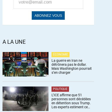
A LA UNE
ÉCONOMIE
La guerre en Iran ne
détrônera pas le dollar.
Mais Washington pourrait
s’en charger
POLITIQUE
L’ICE affirme que 51
personnes sont décédées
en détention sous Trump.
Les experts estiment ce
chiffre sous-estimé