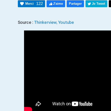
122
Merci
J'aime
Partager
Je Tweet
Source :
Thinkerview, Youtube