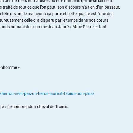
c un des derniers humanistes ou être humains qui ne se laissent
le traité de tout ce que l’on peut, son discours n’a rien d’un passeur,
tête devant le malheur à ça porte et cette qualité est l’une des
ureusement celle-ci a disparu par le temps dans nos cœurs
 grands humanistes comme Jean Jaurès, Abbé Pierre et tant
 bonhomme »
errou-nest-pas-un-heros-laurent-fabius-non-plus/
e », je comprends « cheval de Troie ».