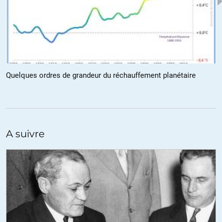
Détrompez-vous. Les scientifiques ne sont pas les industriels,
loin de là. L’institution scientifique est probablement celle qui
fonctionne le mieux aujourd’hui, grâce au fait que ses intentions
et son mode d’action sont explicites et assumés par chacun des
membres, jusqu’ « en bas de l’échelle ».
Quelques ordres de grandeur du réchauffement planétaire
S’il y a bien une chose à dire, c’est que les grands médias (aucun
rapport avec les industriels, vous me direz…) font un tri sélectif
quand il s’agit de diffuser des conclusions scientifiques. Par
exemple le fait que si la surpopulation est potentiellement
soutenable, la surconsommation ne l’est absolument pas.
A suivre
Il y a quelques années, l’exemple le plus frappant était le
climatoscepticisme : puisqu’il y a débat au sein des scientifiques
(qui pourtant s’accordent sur une large partie de leurs
conclusions, mais débattent de détails parce que c’est leur
métier), le journaliste conclut que tout ça n’est pas clair.
Aujourd’hui, c’est un peu différent. On parle de nouveaux