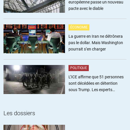
européenne passe un nouveau
+8
pacte avec le diable
bhhell
//
05.02.2018 à 18h06
ÉCONOMIE
Merci pour cette leçon d’esprit critique qui m’a permit de
La guerre en Iran ne détrônera
découvrir que BP et Shell étaient mus par le profit (après une
pas le dollar. Mais Washington
recherche approfondie sur wikipédia).
pourrait s’en charger
Je voulais simplement souligner que les faits sont tellement
écrasants qu’ils ont tout simplement renoncer à jouer les
négateurs.
POLITIQUE
Mais je vais vous citerai à la place la prévision de 4 degrés de
l’ agence internationale de l’énergie (bien qu’elle soit
L’ICE affirme que 51 personnes
probablement en cheville avec shell et la cabale des 97%)
sont décédées en détention
sous Trump. Les experts
+2
estiment ce chiffre sous-estimé
Les dossiers
daniel
//
05.02.2018 à 21h59
Veuillez m’excuser pour ne pas avoir compris votre humour