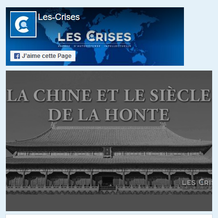
bhhell
//
05.02.2018 à 16h10
la glace est présente dans l’arctique depuis 6 millions d’années.
L’humanité est apparue bien après (elle a toujours dépendu de
son existence donc). Or, les scientifiques prévoient un été
arctique sans glace d’ici 2020 (les analyses conservatrices
prévoyaient il n’y a pas si longtemps que cela n’arriverait pas
avant la fin du siècle)!
Le plus grand spécialiste de l’arctique, Peter Wadhams (plus de
50 expéditions en 50 ans), montre les transformations
incommensurables survenues dans la région en quelques
décennies, dans son nouveau livre, « a farewell to ice ». Il
explique notamment que la glace a COMPLETEMENT changé de
nature, elle n’est plus une couche compacte, pluriannuelle, mais
une fine masse mitée par les vagues.
Des lobbys verts tels que Shell et BP prévoient quant à eux une
hausse dramatique des températures de 4 à 5 degrés d’ici 2050.
C’est à dire (si leur prévision est fondée) la destruction de
quasiment tous les habitats terrestres dont l’existence dépend
étroitement de la stabilité des températures.