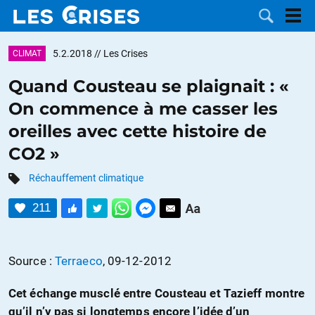
5.2.2018
// Les Crises
CLIMAT
Quand Cousteau se plaignait : «
On commence à me casser les
LES
oreilles avec cette histoire de
CO2 »
DOSSIERS
CATÉGORIES
Réchauffement climatique
MOTS CLÉS
211
NOUS
Source :
Terraeco
, 09-12-2012
CONTACTER
FAIRE UN
Cet échange musclé entre Cousteau et Tazieff montre
DON
qu’il n’y pas si longtemps encore l’idée d’un