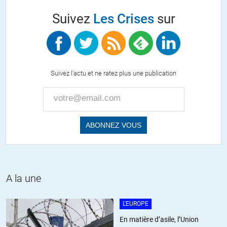
+8
Suivez
Les Crises
sur
daniel
//
05.02.2018 à 16h46
Pas possible, inimaginable, merveilleux.
Shell et BP , dans un élan de sincérité rare, vont cesser de
Suivez l'actu et ne ratez plus une publication
produire du pétrole, cet engeance qui nous vaut une hausse
dramatique de la température, 4 à 5 °C en 2050 qu’elles disent.
Les 2 sociétés vont devenir des ONG se chargeant de replanter
des arbres, des milliards d’arbres, créer des millions d’emploi et
financer les recherches en foresterie. Bien entendu, les
actionnaires, tous convaincus et authentiquement généreux,
abandonnent les revenus des leurs actions et obligations au
profit d’un fond destiné à sauver l’humanité souffrante et les
océans vidés de leur ressource. Il y a tant à faire, dans le golf
A la une
du Mexique, en Alaska, dans l’estuaire du Niger et partout
ailleurs.
L'EUROPE
Le nirvana…. même les moustachus auront droit à un rasage
gratuit tous les 2 mois.
En matière d’asile, l’Union