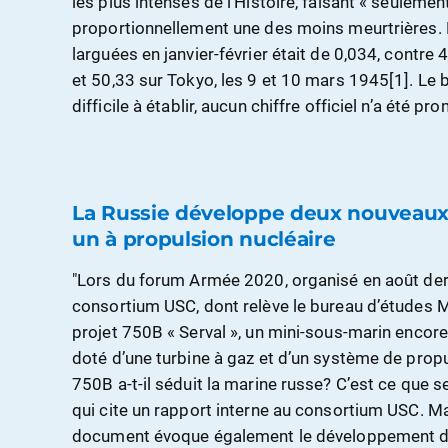
les plus intenses de l’Histoire, faisant « seulement
proportionnellement une des moins meurtrières.
larguées en janvier-février était de 0,034, contre 
et 50,33 sur Tokyo, les 9 et 10 mars 1945[1]. Le
difficile à établir, aucun chiffre officiel n’a été pr
La Russie développe deux nouveaux
un à propulsion nucléaire
"Lors du forum Armée 2020, organisé en août dern
consortium USC, dont relève le bureau d’études Ma
projet 750B « Serval », un mini-sous-marin encor
doté d’une turbine à gaz et d’un système de propu
750B a-t-il séduit la marine russe? C’est ce que s
qui cite un rapport interne au consortium USC. 
document évoque également le développement d’