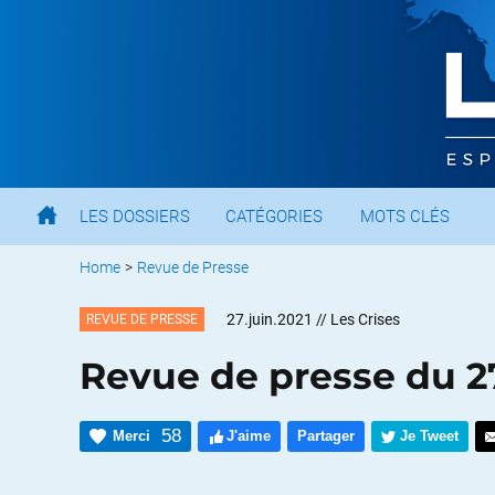
LES DOSSIERS
CATÉGORIES
MOTS CLÉS
Home
>
Revue de Presse
27.juin.2021
// Les Crises
REVUE DE PRESSE
Revue de presse du 2
58
Merci
J'aime
Partager
Je Tweet