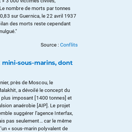
 » 3 000 victimes civiles,
 Le nombre de morts par tonnes
40,83 sur Guernica, le 22 avril 1937
 bilan des morts reste cependant
omulgué."
Source :
Conflits
 mini-sous-marins, dont
ier, près de Moscou, le
lakhit, a dévoilé le concept du
e plus imposant [1400 tonnes] et
lsion anaérobie [AIP]. Le projet
emble suggérer l’agence Interfax,
Mais pas seulement… car le même
un « sous-marin polyvalent de