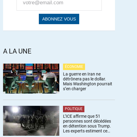
A LA UNE
ÉCONOMIE
La guerre en Iran ne
détrônera pas le dollar.
Mais Washington pourrait
s’en charger
POLITIQUE
L’ICE affirme que 51
personnes sont décédées
en détention sous Trump.
Les experts estiment ce
chiffre sous-estimé