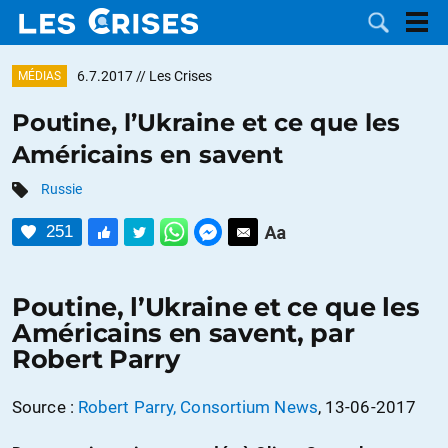
6.7.2017
// Les Crises
MÉDIAS
Poutine, l’Ukraine et ce que les
Américains en savent
LES
Russie
DOSSIERS
CATÉGORIES
251
MOTS CLÉS
Poutine, l’Ukraine et ce que les
NOUS
Américains en savent, par
Robert Parry
CONTACTER
FAIRE UN
Source :
Robert Parry, Consortium News
, 13-06-2017
DON