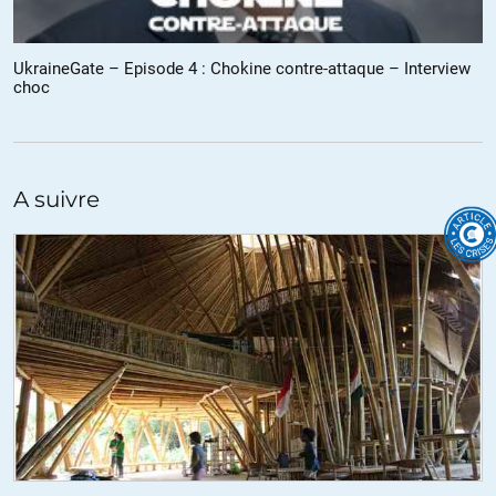
américain, auquel est par exemple soumis Macron lorsqu’il cède
Alstom à G.E ou nos retraites à Blackrock…
Boycotter Amazon, c’est aussi rester libre de résister à la folie de la
UkraineGate – Episode 4 : Chokine contre-attaque – Interview
« post-vérité » à laquelle se livre la presse Impériale, éclatante dans
choc
cette affaire Biden.
+28
ALERTER
A suivre
sergeat
//
21.01.2020 à 08h57
Merci pour votre travail que normalement nos médias « indépendant
« devraient faire
On remarquera indépendamment du fait que Hunter Biden se trouve
chez Burisma,dès qu’il y a le contrôle d’énergie on retrouve partout
dans le monde les USA (Irak,Northstream 2,Syrie…..),à ce propos si
les crises pouvez étudier le cas de notre pays avec par exemple sur le
cas stratégique d’Alstom où d’après le député Olivier Marleix plus de
250 millions d’euros ont été versés à des pseudo
cabinets,avocats,journalistes….pour faire passer cet abandon de