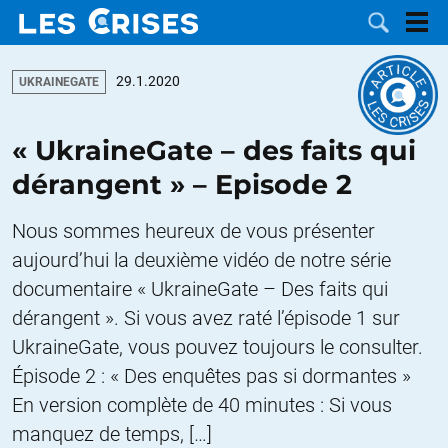
29.1.2020
UKRAINEGATE
« UkraineGate – des faits qui
LES
dérangent » – Episode 2
DOSSIERS
CATÉGORIES
Nous sommes heureux de vous présenter
aujourd’hui la deuxième vidéo de notre série
MOTS CLÉS
documentaire « UkraineGate – Des faits qui
dérangent ». Si vous avez raté l’épisode 1 sur
NOUS
UkraineGate, vous pouvez toujours le consulter.
CONTACTER
FAIRE UN
Épisode 2 : « Des enquêtes pas si dormantes »
En version complète de 40 minutes : Si vous
DON
manquez de temps, […]