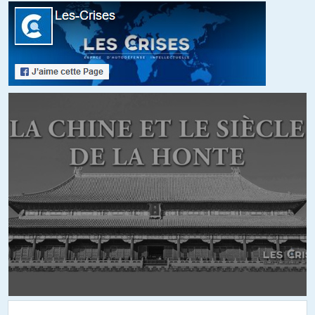
Jean-Luc
//
22.01.2020 à 06h36
@Fritz Un seul député a accepté de signer la demande de
destitution de Macron, basée sur des violations de la constitution,
déposée par l’UPR, pourquoi ?
Cela aurait au moins nui à son image, de qui les sénateurs et
députés sont-ils majoritairement solidaires ?
+12
ALERTER
V_Parlier
//
22.01.2020 à 19h48
Et après ils vont tous geindre contre les réformes qui ne font que
naturellement découler de cette ligne politique et économique
globale qu’ils approuvent. Au bal des hypocrites il y a du monde
dans la classe politique française en ce moment. Et ils sont bien
trop contents d’avoir refilé le sale boulot à Macron pour pouvoir
s’écrier « c’est lui, c’est pas nous! »