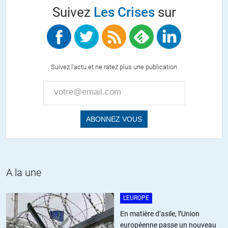
+8
Suivez
Les Crises
sur
Kokoba
//
21.01.2020 à 14h00
L’enquete sur l’affaire Alstom a déjà été faite.
Suivez l'actu et ne ratez plus une publication
Il y a des livres, il y a des documentaires.
On connait tout de l’histoire, y compris qui a été corrompu pour que
l’affaire se fasse.
Du cabinet d’avocat de Sarkozy en passant par le PS, droite comme
gauche sont coupables.
On a la liste complète des noms.
Qui a fait quoi, qui a obtenu quoi en échange.
A la une
Mais peu importe.
Il n’y aura pas de procès puisque droite et gauche se retrouvent
allègrement ensembles dans la corruption.
L'EUROPE
Aucun média majeur ne se lancera dans une campagne médiatique
En matière d’asile, l’Union
majeure capable de faire bouger les choses.
européenne passe un nouveau