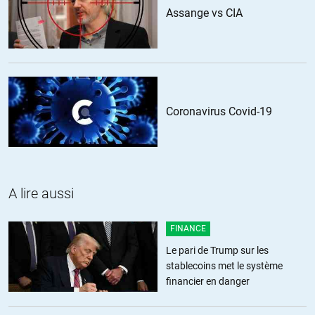
Assange vs CIA
Non l’enquête n’a pas commencée puisque la justice n’a pas
encore était saisie (Macron contrôle la justice) , seul à ma
connaissance ANTICOR a saisi la justice sur ce dossier d’ Alstom
contre Macron pour une signature qu’il a « oublié » de faire et 500
millions d’euros ne sont pas rentrés dans les caisses de l’état.
Il est vrai que notre justice est plus rapide quand il s’agit de
costumes ou de cacahuètes
Coronavirus Covid-19
Ce dossier sent très mauvais espérons que quelques Bayard se
réveilleront pour arrêter la dilapidation stratégique et industrielle
de la France au monde financier de préférence anglo-saxon.
+23
ALERTER
A lire aussi
V_Parlier
//
24.01.2020 à 22h20
FINANCE
Mais ça, tout le monde s’en fout tant qu’on promet un âge de la
Le pari de Trump sur les
retraite hypothétique satisfaisant (en supposant qu’il n’y aura
stablecoins met le système
pas d’effondrement économique avant). Personne n’était dans
financier en danger
la rue à ce moment là, comme si ça ne concernait personne et
n’avait pas d’impact à moyen terme pour nous.