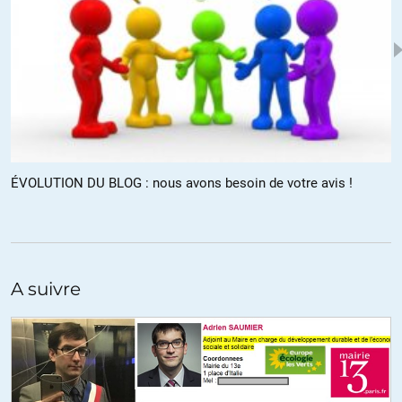
+7
ALERTER
Thanos
//
18.02.2017 à 23h00
Désolé,ce n’est pas la 1ere fois que ca m’arrive, je commence un
comm, je fais autre chose, l’edit sans le voir, et croyant qu’il a
disparu (distraction) je reposte… navré
+2
ALERTER
ÉVOLUTION DU BLOG : nous avons besoin de votre avis !
Thanos
//
18.02.2017 à 22h57
Quant à modérer dans un souci d’ergonomie pourquoi laisser les
A suivre
comm tels que ceux ci dessus, les « c’est trop bien », « trop raison »,
qui n’apportent rien tout en limitant la taille des comm, empêchant
svt une argumentation et des liens ? Plus sérieusement, la question
de la partialité. Pour Charlie Hebdo par ex il était indispensable de
souligner l’instrumentalisation politique de l’attentat mais pourquoi
y avoir mêler une critique du contenu de Charlie Hebdo, allant