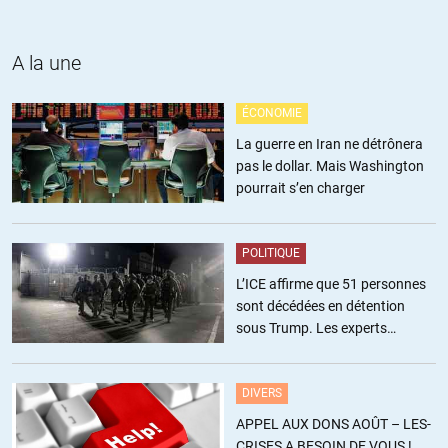
Tant que les-crises.fr sera en rouge ou orange, Olivier ne
pourra plus s’exprimer dans les médias, participer à un débat,
etc…
A la une
+10
ÉCONOMIE
LA ROQUE
//
18.02.2017 à 20h14
La guerre en Iran ne détrônera
pas le dollar. Mais Washington
Je ne crois pas qu’il ne sera plus invité de boursorama ou des
pourrait s’en charger
experts avec Nicolas DOZE . Et après tout cela peut avoir
l’effet inverse.
POLITIQUE
+1
L’ICE affirme que 51 personnes
sont décédées en détention
sous Trump. Les experts
Vassili Arkhipov
//
18.02.2017 à 20h14
estiment ce chiffre sous-estimé
Vu le pédigree d’Olivier lors de ses précédents passages TV
DIVERS
(et que je te sors les photos de Oleg Tyagnybok en direct,
APPEL AUX DONS AOÛT – LES-
etc…) , je doute qu’une autre chaine que BFM ait vraiment
CRISES A BESOIN DE VOUS !
envie de l’inviter. En étant tout à fait honnête Olivier, je pense