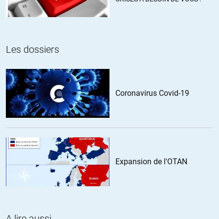
que vous êtes déjà blacklisté que vous le vouliez ou non.
Essayez donc d’appeler une chaine importante en leur disant
que vous voulez vous exprimer sur l’Ukraine ou la Syrie, je
suis prêt à bouffer mon chapeau que, décodex ou pas, vous
Les dossiers
êtes déjà sur une petite liste noire qui se passe de rédaction
en rédaction…
Votre prise de position sur ces sujets vous a déjà écarté, le
décodex ne fait qu’enterriner une situation de fait.
Coronavirus Covid-19
(je peux me tromper, mais faites l’expérience 😉
+35
Expansion de l'OTAN
SOUTIEN007
//
18.02.2017 à 20h26
« Olivier ne pourra plus s’exprimer dans les médias »
Pas si sûr Luc. Les Francais veulent du neuf, non ? Si Sapir,
les Econoclastes, Fakir, etc… sont dans le rouge au Décodex,
A lire aussi
ce n’est pas pour autant que Bfm Business et autres vont