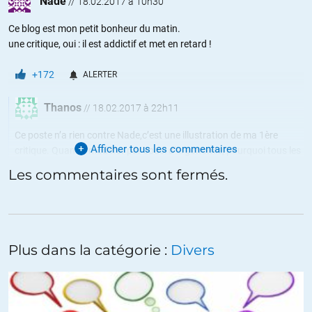
Nade
//
18.02.2017 à 10h30
Ce blog est mon petit bonheur du matin.
une critique, oui : il est addictif et met en retard !
+172
ALERTER
Thanos
//
18.02.2017 à 22h11
Ce poste n’a rien contre Nade,c’est une illustration de ma 1ère
Afficher tous les commentaires
critique. Quant à modérer par souci d’ergonomie, pourquoi tous les
commentaires comme ceux ci dessus, cad, ceux qui n’ont aucune
Les commentaires sont fermés.
valeur informationnelle restent en place dans les billets,les « c’est
trop bien », »trop d’accord » ou au les « c’est nul » qui n’apportent
aucun argument, aucune information supplémentaire ? Au
contraire la limitation en taille des comm est fatiguante.
Plus sérieusement, la partialité, (dans la modération) et dans le
Plus dans la catégorie :
Divers
choix des articles/ressources pour soutenir un point de vue a
propos d’un objet/ d’une problématique plutôt que chercher à
l’exposer, l critiquer.