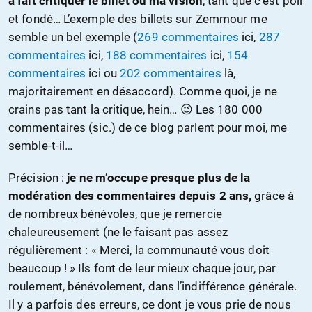
à fait critiquer le billet ou ma vision
, tant que c’est poli
et fondé… L’exemple des billets sur Zemmour me
semble un bel exemple (
269 commentaires
ici,
287
commentaires
ici,
188 commentaires
ici,
154
commentaires
ici ou
202 commentaires
là,
majoritairement en désaccord). Comme quoi, je ne
crains pas tant la critique, hein… 😉 Les 180 000
commentaires (sic.) de ce blog parlent pour moi, me
semble-t-il…
Précision :
je ne m’occupe presque plus de la
modération des commentaires depuis 2 ans,
grâce à
de nombreux bénévoles, que je remercie
chaleureusement (ne le faisant pas assez
régulièrement : « Merci, la communauté vous doit
beaucoup ! » Ils font de leur mieux chaque jour, par
roulement, bénévolement, dans l’indifférence générale.
Il y a parfois des erreurs, ce dont je vous prie de nous