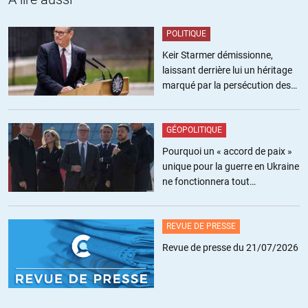
mettre fin aux temps de parole des Delamarche, Sapir,
Berruyer, … qui font de l’audimat versus les autres experts
POLITIQUE
d’un autre temps (sic).
Keir Starmer démissionne,
laissant derrière lui un héritage
Pour illustrer, je prendrais les cas des Emmanuel Barré et
marqué par la persécution des
Guillaume Meurice sur France Inter (chroniqueurs avec
militants pro-palestiniens
humour que j’apprécie). S’en défaire ferait du tord à
l’audience de la radio désormais !
GÉOPOLITIQUE
Néanmoins, je soutiens Olivier dans sa démarche. La liberté
Pourquoi un « accord de paix »
d’expression se réduit en peau de chagrin pour les Francais
unique pour la guerre en Ukraine
depuis l’épisode « On est tous Charlie ».
ne fonctionnera tout
Il est temps de réagir collectivement. J’ai effectué un don
simplement pas
pour Olivier.
REVUE DE PRESSE
Qu’il prenne soin des siens et de lui.
Revue de presse du 21/07/2026
+8