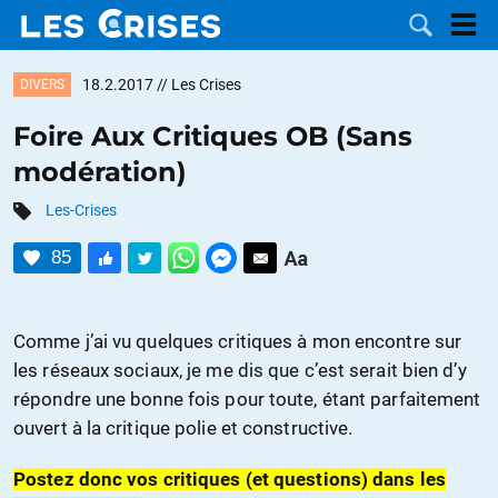
18.2.2017
// Les Crises
DIVERS
Foire Aux Critiques OB (Sans
modération)
LES
Les-Crises
DOSSIERS
CATÉGORIES
85
MOTS CLÉS
Comme j’ai vu quelques critiques à mon encontre sur
NOUS
les réseaux sociaux, je me dis que c’est serait bien d’y
répondre une bonne fois pour toute, étant parfaitement
CONTACTER
FAIRE UN
ouvert à la critique polie et constructive.
DON
Postez donc vos critiques (et questions) dans les