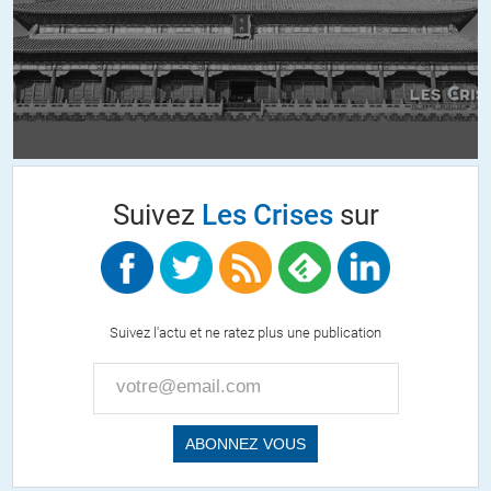
mieux tomber…
+136
ALERTER
LA ROQUE
//
18.02.2017 à 14h19
J’ai fait une expérience dans mon entourage au sujet du
Decodex . PERSONNE NE CONNAIT ! Olivier si vous considérez
qu il faut faire des poursuites, faites le et je vous soutiendrai .
Suivez
Les Crises
sur
Mais vous devriez passer à autre chose…Cela sera bénéfique
pour vous. Laissons la justice tranchée.
Oubliez le decodex avec ses miasmes, ce n ‘est que leurs faire
plaisir d’en parler sur plusieurs jours.
Suivez l'actu et ne ratez plus une publication
+50
Luc
//
18.02.2017 à 18h33
Le problème LA ROQUE, c’est que les médias connaissent
Decodex.