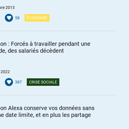
bre 2013
58
ÉCONOMIE
n : Forcés à travailler pendant une
de, des salariés décèdent
r 2022
387
CRISE SOCIALE
n Alexa conserve vos données sans
e date limite, et en plus les partage