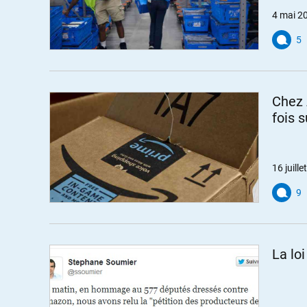
4 mai 2
5
Chez 
fois 
16 juill
9
La lo