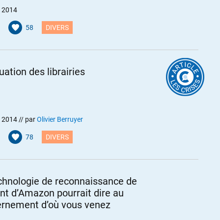
et 2014
58
DIVERS
uation des librairies
et 2014
// par
Olivier Berruyer
78
DIVERS
chnologie de reconnaissance de
ent d’Amazon pourrait dire au
rnement d’où vous venez