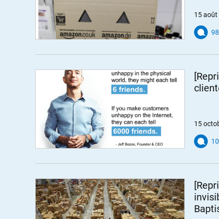
15 août
98
[Repr
clien
15 octo
10
[Repr
invis
Bapti