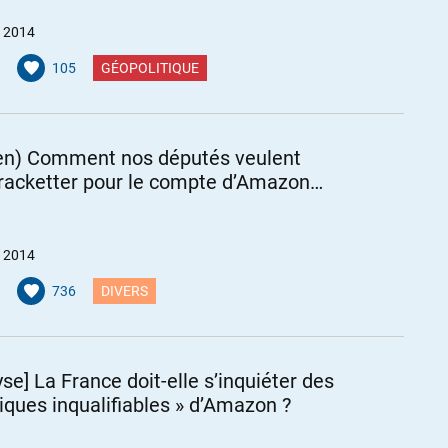
et 2014
105
GÉOPOLITIQUE
en) Comment nos députés veulent
racketter pour le compte d’Amazon…
et 2014
736
DIVERS
yse] La France doit-elle s’inquiéter des
tiques inqualifiables » d’Amazon ?