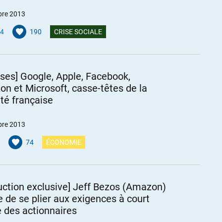
bre 2013
4
190
CRISE SOCIALE
ises] Google, Apple, Facebook,
n et Microsoft, casse-têtes de la
ité française
bre 2013
74
ÉCONOMIE
uction exclusive] Jeff Bezos (Amazon)
e de se plier aux exigences à court
 des actionnaires