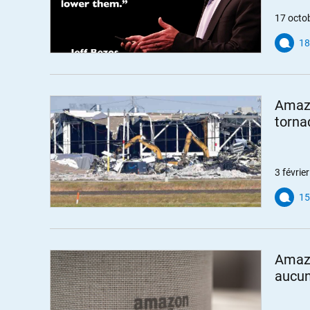
17 octo
18
Amazo
torna
3 févrie
15
Amazo
aucun