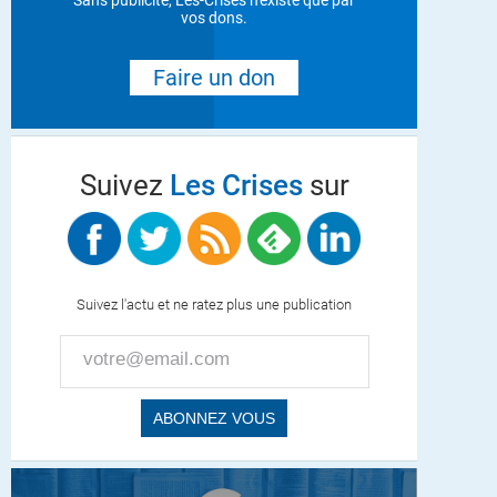
Sans publicité, Les-Crises n'existe que par
vos dons.
Faire un don
Suivez
Les Crises
sur
Suivez l'actu et ne ratez plus une publication