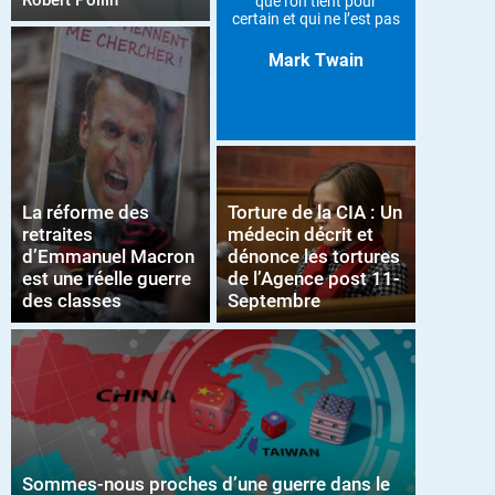
Robert Pollin
que l’on tient pour
certain et qui ne l’est pas
Mark Twain
La réforme des
Torture de la CIA : Un
retraites
médecin décrit et
d’Emmanuel Macron
dénonce les tortures
est une réelle guerre
de l’Agence post 11-
des classes
Septembre
Sommes-nous proches d’une guerre dans le