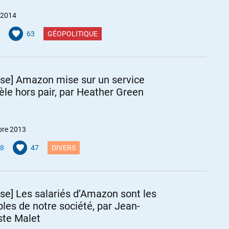
 2014
63
GÉOPOLITIQUE
ise] Amazon mise sur un service
tèle hors pair, par Heather Green
bre 2013
8
47
DIVERS
ise] Les salariés d’Amazon sont les
ibles de notre société, par Jean-
ste Malet