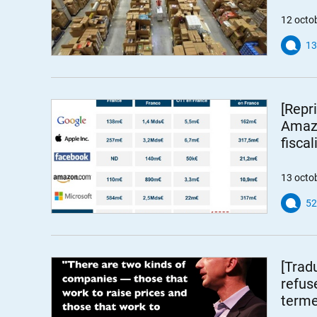
12 octo
13
[Repr
Amazo
fiscal
13 octo
52
[Trad
refus
terme