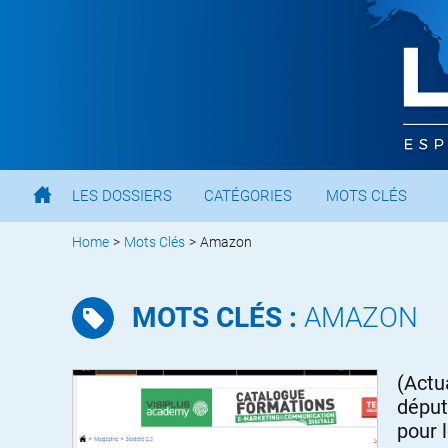
LES DOSSIERS
CATÉGORIES
MOTS CLÉS
Home
>
Mots Clés
>
Amazon
MOTS CLÉS :
AMAZON
(Actu
déput
pour 