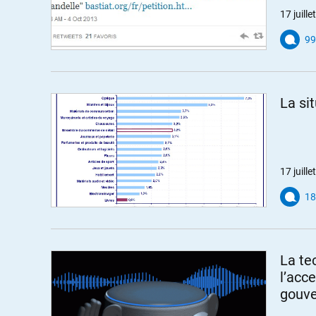
17 juill
99
La sit
17 juill
18
La te
l’acc
gouve