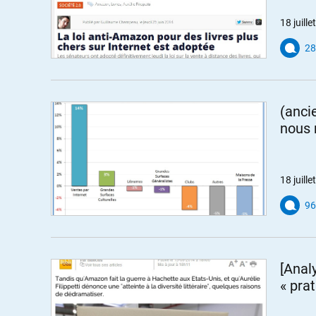
18 juill
28
(anci
nous 
18 juill
96
[Anal
« pra