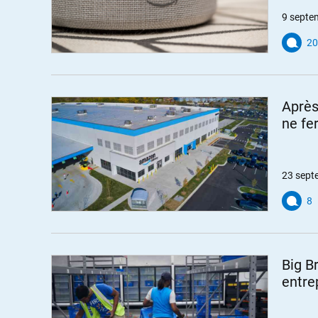
9 septe
20
Après
ne fe
23 sept
8
Big B
entre