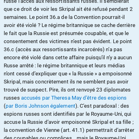
russe l’accès aux ressortissants russes. Il semblerait
que ce droit de voir les Skripal ait été refusé pendant 2
semaines. Le point 36.a de la Convention pourrait-il
avoir été violé ? Le régime britannique se cache derrière
le fait que la Russie est présumée coupable, et que le
consentement des victimes n’est pas évident. Le point
36.c (accès aux ressortissants incarcérés) n’a pas
encore été violé dans cette affaire puisqu’il n’y a aucun
Russe arrêté : le régime britannique et leurs médias
n’ont cessé d’expliquer que « la Russie » a empoisonné
Skripal, mais concrètement ils ne semblent pas avoir
trouvé de suspect. Pire, ils ont renvoyé 23 diplomates
russes
accusés par Theresa May d’être des espions
(
par Boris Johnson également
). C’est paradoxal : des
espions russes sont identifiés par le Royaume-Uni, qui
accuse la Russie d’avoir empoisonné Skripal et sa fille ;
la convention de Vienne (art. 41.1) permettrait d’arrêter
des coupables ou complices… mais le Royaume-Uni