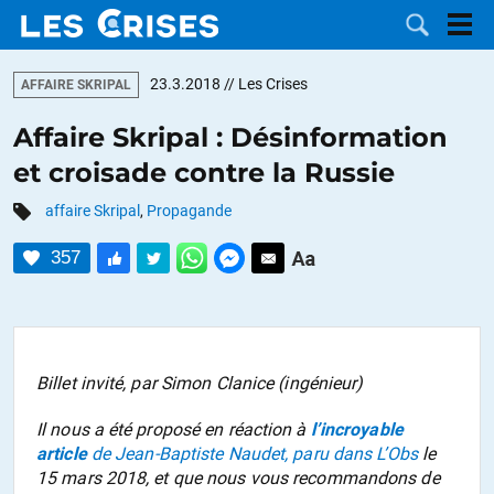
23.3.2018
// Les Crises
AFFAIRE SKRIPAL
Affaire Skripal : Désinformation
et croisade contre la Russie
LES
affaire Skripal
,
Propagande
DOSSIERS
CATÉGORIES
357
MOTS CLÉS
NOUS
Billet invité, par Simon Clanice (ingénieur)
CONTACTER
FAIRE UN
Il nous a été proposé en réaction à
l’incroyable
article
de Jean-Baptiste Naudet, paru dans L’Obs
le
DON
15 mars 2018, et que nous vous recommandons de