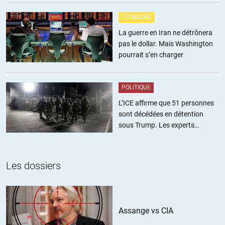
fédération) fait, à tous points de vue, sens, et elle a d’ailleurs failli voir
le jour à la fin des années 90.
ÉCONOMIE
Si tel avait été le cas, le poids de l’entité eut été telle que le traité de
La guerre en Iran ne détrônera
Nice n’aurait pas été le désastre en rase campagne qu’il a été face
pas le dollar. Mais Washington
aux exigences anglaises d’intégration et de soumission aux
pourrait s’en charger
exigences de casse sociale et fiscale des pays de l’Est et de l’Irlande.
Nous avions, avant les lois Hartz( conséquences directes du refus
Français- Fabius, Védrine- du projet de conf) un système convergent
POLITIQUE
qui s’appelait » le modéle Rhénan ».
L’ICE affirme que 51 personnes
Par ailleurs, l’auteur devrait mieux connaître l’Histoire.
sont décédées en détention
On a au moins un modele de fédération de deux états avec deux
sous Trump. Les experts
hiérarchies différentes, deux langues différentes, trois religions
estiment ce chiffre sous-estimé
différentes. Cet union de raison, pour créer une masse critique
capable de contenir les appétits Allemands à l’ouest, Russes à l’est et
Turc au sud s’appelait la fédération de Pologne Lithuanie, elle a
Les dossiers
permis de maintenir 220 ans la puissance Polonaise, et c’est Elle et
ELLE SEULE qui est venue sauver Vienne des Turcs.
Elle a même permis à la Pologne de survivre au terrible » Déluge » de
la guerre Suédoise( 1/3 de la population en moins). Cette fédération
Assange vs CIA
regroupait les états actuels Baltes, Polonais, Biélorusses et
Ukrainiens.