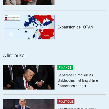
Ce n’est pas parce que DCB est détestable et ses arguments
approximatifs que l’idée est nulle.
De Gaulle n’y croyait pas du fait de la sujétion RFA aux US. Mais l’idée
lui plaisait
Expansion de l'OTAN
+3
ALERTER
sylla
//
26.10.2020 à 14h08
« Elle a même permis à la Pologne de survivre au terrible » Déluge
A lire aussi
» »
c’est pas le roi suédois de pologne (et de suède), qui, après s’être
FINANCE
fait viré de suède, a utilisé la pologne pour récupérer sa place en
suède? Si oui, ce serait plutôt une cause importante du déluge que
Le pari de Trump sur les
le moyen de la survie.
stablecoins met le système
financier en danger
ALERTER
POLITIQUE