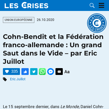
26.10.2020
UNION EUROPÉENNE
Cohn-Bendit et la Fédération
LES
franco-allemande : Un grand
Saut dans le Vide – par Eric
DOSSIERS
CATÉGORIES
Juillot
MOTS CLÉS
335
NOUS
Eric Juillot
CONTACTER
FAIRE UN
DON
Le 15 septembre dernier, dans
Le Monde
, Daniel Cohn-