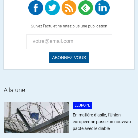
Concorde était issu d’un accord entre nos amis grands bretons et
la France.
Maintenant, ces fake news sont surtout avancées par les
européistes.. Vous savez la dernière religion !
Suivez l'actu et ne ratez plus une publication
+7
ALERTER
Dominique65
//
27.10.2020 à 21h09
Airbus serait en effet interdit à l’heure actuelle, à cause des lois «
antitrust » de l’UE.
A la une
L'EUROPE
Darras
//
26.10.2020 à 09h05
En matière d’asile, l’Union
Je déteste DCB, tout autant que l’UE.
européenne passe un nouveau
Cependant.
pacte avec le diable
Cependant une confédération franco-allemande(et non pas une