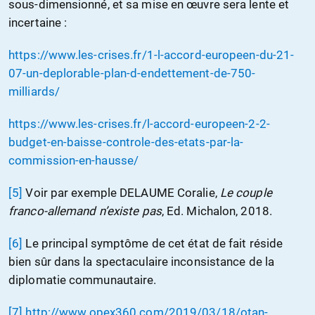
sous-dimensionné, et sa mise en œuvre sera lente et
incertaine :
https://www.les-crises.fr/1-l-accord-europeen-du-21-
07-un-deplorable-plan-d-endettement-de-750-
milliards/
https://www.les-crises.fr/l-accord-europeen-2-2-
budget-en-baisse-controle-des-etats-par-la-
commission-en-hausse/
[5]
Voir par exemple DELAUME Coralie,
Le couple
franco-allemand n’existe pas
, Ed. Michalon, 2018.
[6]
Le principal symptôme de cet état de fait réside
bien sûr dans la spectaculaire inconsistance de la
diplomatie communautaire.
[7]
http://www.opex360.com/2019/03/18/otan-