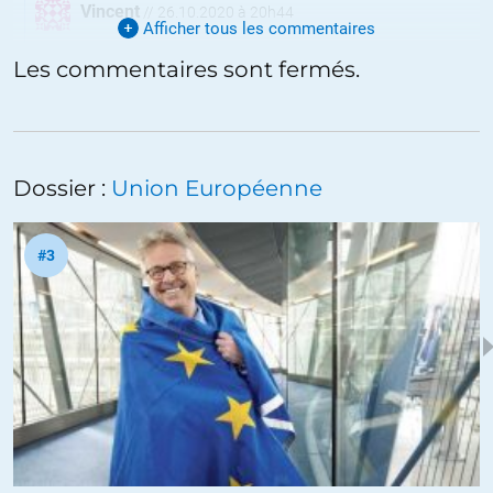
Vincent
//
26.10.2020 à 20h44
Afficher tous les commentaires
Il le fait dans plusieurs de ses récentes interventions sur Youtube.
Les commentaires sont fermés.
Même dans celle-ci qui date pourtant de 2017 :
https://www.francetvinfo.fr/culture/livres/emmanuel-todd-je-
suis-completement-pro-americain_2357885.html
Dossier :
Union Européenne
+6
ALERTER
#3
Vain(s) espoir(s)
//
26.10.2020 à 08h14
Effectivement les Français et les Allemands se sont fortement
rapprochés.
Cela a donné… LA COLLABORATION.
Et tout ses résidus persistants encore de nos jours.