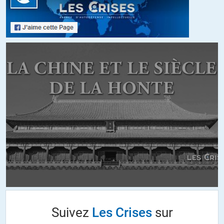
ouvrierpcf
//
26.10.2020 à 15h17
« C’est le cas pour la CEE et ce le sera pour toute construction
décidée à un moment où le néo-libéralisme a confisqué non
seulement les leviers de pouvoir mais aussi ceux de l’information. »
selon jean do
que nenni oh que non c’est le cas pour l’UE définie par le traité de
MAASTRICHT est l’EURO
le CEE c’était autre chose chacun avait sa monnaie des accords
industriels et commerciaux étaient possibles comme AIRBUS
CONCORDE
+1
ALERTER
Raoul
//
26.10.2020 à 15h58
Airbus et Concorde sont de mauvais exemples pour un propos
tout à fait honorable.
Airbus est un consortium de plusieurs pays dont certains hors
Suivez
Les Crises
sur
d’Europe, le CEE n’avait rien à y voir.