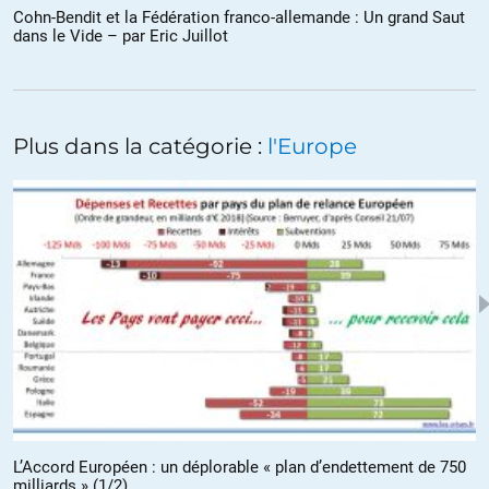
+24
ALERTER
Cohn-Bendit et la Fédération franco-allemande : Un grand Saut
dans le Vide – par Eric Juillot
anatole27
//
26.10.2020 à 08h43
Mais pas que :
Plus dans la catégorie :
l'Europe
‘ »Homme sans le SOU, alcoolique , djunkie, en perdition,
RECHERCHE
riche héritière qui saura lui fournir encore plus de DOPE,
SOUMISSION TOTALE possible et souhaitée,
je fais le ménage et je cire les chaussures
«
+15
ALERTER
pseudo
//
26.10.2020 à 08h34
CB, la confirmaton qu’il y a en europe en état dans l’état. c’est ça qui
L’Accord Européen : un déplorable « plan d’endettement de 750
est entrain de nous bouffer.
milliards » (1/2)