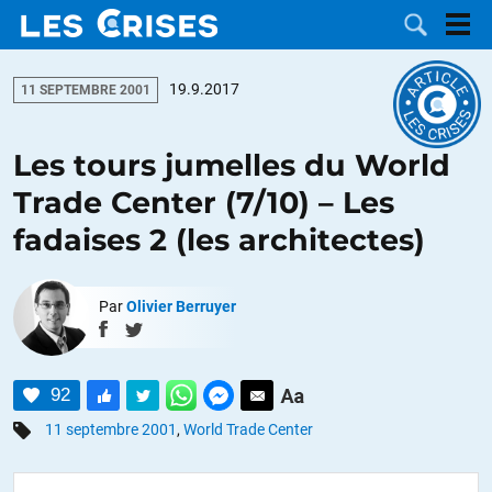
19.9.2017
11 SEPTEMBRE 2001
Les tours jumelles du World
LES
Trade Center (7/10) – Les
fadaises 2 (les architectes)
DOSSIERS
CATÉGORIES
MOTS CLÉS
Par
Olivier Berruyer
NOUS
92
CONTACTER
FAIRE UN
11 septembre 2001
,
World Trade Center
DON