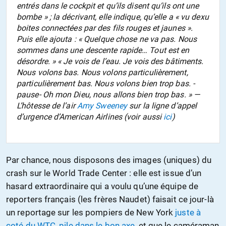
entrés dans le cockpit et qu’ils disent qu’ils ont une
bombe » ; la décrivant, elle indique, qu’elle a « vu dexu
boites connectées par des fils rouges et jaunes ».
Puis elle ajouta : « Quelque chose ne va pas. Nous
sommes dans une descente rapide… Tout est en
désordre. » « Je vois de l’eau. Je vois des bâtiments.
Nous volons bas. Nous volons particulièrement,
particulièrement bas. Nous volons bien trop bas. -
pause- Oh mon Dieu, nous allons bien trop bas. » —
L’hôtesse de l’air
Amy Sweeney
sur la ligne d’appel
d’urgence d’American Airlines (voir aussi
ici
)
Par chance, nous disposons des images (uniques) du
crash sur le World Trade Center : elle est issue d’un
hasard extraordinaire qui a voulu qu’une équipe de
reporters français (les frères Naudet) faisait ce jour-là
un reportage sur les pompiers de New York
juste à
coté du WTC, pile dans le bon axe
, et que le caméraman