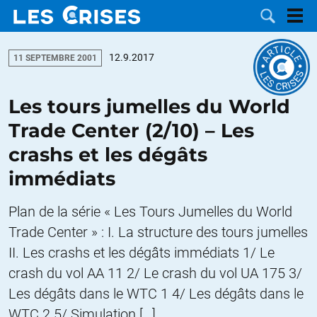
12.9.2017
11 SEPTEMBRE 2001
Les tours jumelles du World
LES
Trade Center (2/10) – Les
crashs et les dégâts
DOSSIERS
CATÉGORIES
immédiats
MOTS CLÉS
Plan de la série « Les Tours Jumelles du World
NOUS
Trade Center » : I. La structure des tours jumelles
II. Les crashs et les dégâts immédiats 1/ Le
CONTACTER
FAIRE UN
crash du vol AA 11 2/ Le crash du vol UA 175 3/
Les dégâts dans le WTC 1 4/ Les dégâts dans le
DON
WTC 2 5/ Simulation […]