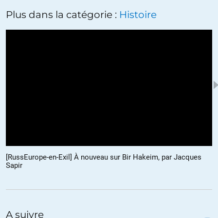
+27
ALERTER
Plus dans la catégorie :
Histoire
Geoffrey
//
08.05.2019 à 09h37
commentaire très juste…
et puis, on peut retourner le propos de l’article : » il a fallu 80 ans
pour que le gens sachent enfin qui les a sauvés de l’ogre nazi, la
propagande du temps de nos grand-pères, quelle enfer ! »
qui dit la vérité ? qui ment ? comment savoir ? mais est-il
seulement possible de le savoir, objectivement ? où commence la
propagande, où finit l’info’ ?
déjà, le 11 septembre, ça gueule dans tous les coins : qui a fait le
[RussEurope-en-Exil] À nouveau sur Bir Hakeim, par Jacques
coup ?
Sapir
Geof’, idéologue communiste
+5
ALERTER
A suivre