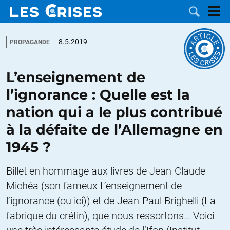
8.5.2019
PROPAGANDE
L’enseignement de
LES
l’ignorance : Quelle est la
nation qui a le plus contribué
DOSSIERS
CATÉGORIES
à la défaite de l’Allemagne en
MOTS CLÉS
1945 ?
NOUS
Billet en hommage aux livres de Jean-Claude
Michéa (son fameux L’enseignement de
CONTACTER
FAIRE UN
l’ignorance (ou ici)) et de Jean-Paul Brighelli (La
fabrique du crétin), que nous ressortons… Voici
DON