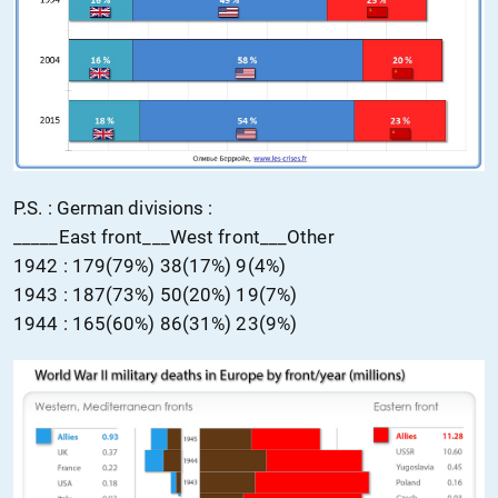
P.S. : German divisions :
_____East front___West front___Other
1942 : 179(79%) 38(17%) 9(4%)
1943 : 187(73%) 50(20%) 19(7%)
1944 : 165(60%) 86(31%) 23(9%)