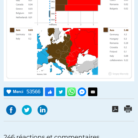
53566
Merci
246 réactions et commentaires