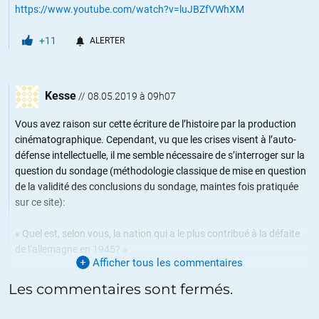
https://www.youtube.com/watch?v=luJBZfVWhXM
+11
ALERTER
Kesse
//
08.05.2019 à 09h07
Vous avez raison sur cette écriture de l’histoire par la production
cinématographique. Cependant, vu que les crises visent à l’auto-
défense intellectuelle, il me semble nécessaire de s’interroger sur la
question du sondage (méthodologie classique de mise en question
de la validité des conclusions du sondage, maintes fois pratiquée
sur ce site):
« Quel est, selon vous, la nation qui a le plus contribué à la défaite
de l’allemagne en 1945? »
Afficher tous les commentaires
Deux points critiques:
Les commentaires sont fermés.
– que veut dire contribuer? sans doute pas qq chose de simplement
mesurable par le nombre de morts. Ce terme difficilement