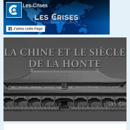
https://frenchamerican.org/young-leaders/earlier-classes/2009/
+22
ALERTER
RGT
//
13.04.2018 à 10h25
Dans la liste des young leaders, vous trouverez aussi (hélas) de très
nombreux « journalistes » influents et bien placés qui permettent de
contrôler l’information des plus grands médias.
C’est aussi un point que précise Olivier dans cette entrevue
(traduction française de « Interview »).
Les actionnaires des médias recrutent des types qui ont les mêmes
« visions » qu’eux à des postes stratégiques, et ces types
recruteront ensuite de bons petits soldats pour partir en « mission
commando » afin d’aller « casser la gueule » des « pourris » qui ne
pensent pas comme eux.
Pourquoi le « grand » Alain Juppé était-il le candidat favori des
médias lors des primaires de 2017 des ripoux-blicains ?