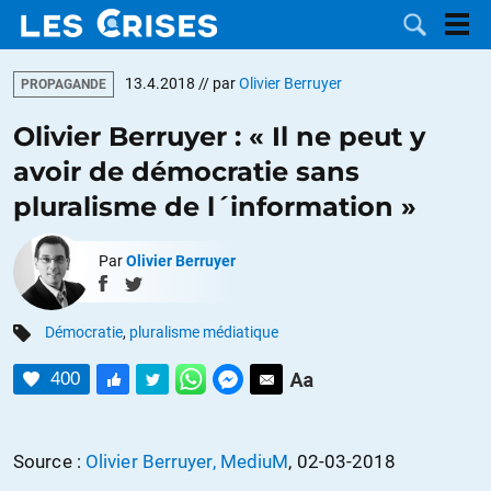
13.4.2018
// par
Olivier Berruyer
PROPAGANDE
Olivier Berruyer : « Il ne peut y
avoir de démocratie sans
LES
pluralisme de l´information »
DOSSIERS
CATÉGORIES
Par
Olivier Berruyer
MOTS CLÉS
Démocratie
,
pluralisme médiatique
NOUS
400
CONTACTER
FAIRE UN
Source :
Olivier Berruyer, MediuM
, 02-03-2018
DON