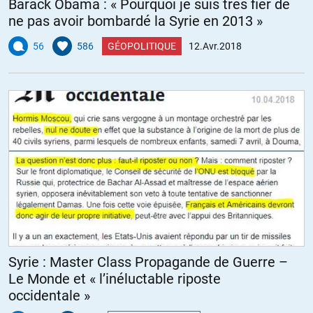
Barack Obama : « Pourquoi je suis très fier de
Une belle récompense déjà est le succès de son blog. Mais au-delà
ne pas avoir bombardé la Syrie en 2013 »
de ce succès, je pense que la qualité d’une grande partie des
commentaires et des interactions sur ce site qu’il a crée peut être
56
586
GÉOPOLITIQUE
12.Avr.2018
source d’une plus grande fierté encore pour Olivier.
Ce site est une grande source d’espoir, rien que par le fait de voir
qu’on est pas tout seul à lire le monde d’une certaine façon. Il est
aussi (et surtout) d’utilité publique de par la qualité et la
« neutralité » de ses articles.
Mais je continue à espérer qu’un jour ce site contribuera à chercher
des solution plutôt que d’entretenir l’espoir. Mais c’est beaucoup
plus facile à dire qu’à faire, j’en suis conscient.
+15
ALERTER
Syrie : Master Class Propagande de Guerre –
BA
//
13.04.2018 à 09h22
Le Monde et « l’inéluctable riposte
occidentale »
Entre 2002 et 2004, à l’ENA, dans la même promotion qu’Emmanuel