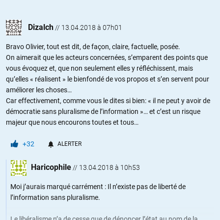
Dizalch
//
13.04.2018 à 07h01
Bravo Olivier, tout est dit, de façon, claire, factuelle, posée.
On aimerait que les acteurs concernées, s’emparent des points que
vous évoquez et, que non seulement elles y réfléchissent, mais
qu’elles « réalisent » le bienfondé de vos propos et s’en servent pour
améliorer les choses…
Car effectivement, comme vous le dites si bien: « il ne peut y avoir de
démocratie sans pluralisme de l’information »… et c’est un risque
majeur que nous encourons toutes et tous…
+32
ALERTER
Haricophile
//
13.04.2018 à 10h53
Moi j’aurais marqué carrément : Il n’existe pas de liberté de
l’information sans pluralisme.
Le libéralisme n’a de cesse que de dénoncer l’état au nom de la