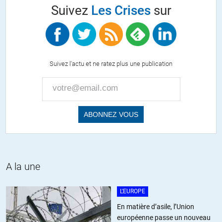
Suivez
Les Crises
sur
Promotion 1981… Avec François Léotard, Alain Minc, Alain Richard,
Bernard Guetta…
+10
ALERTER
Suivez l'actu et ne ratez plus une publication
Haricophile
//
13.04.2018 à 11h04
Je ne l’ai dit avant les élection, je continue a le dire après, je ne le
dirais jamais assez : Macron est un lobbyiste, on l’a nommé
Président, ça l’amuse beaucoup de jouer à Napoléon III avec tous
les fastes, mais :
Il fait son boulot de lobbyiste. « en même temps » il est Président.
A la une
+5
ALERTER
L'EUROPE
En matière d’asile, l’Union
européenne passe un nouveau