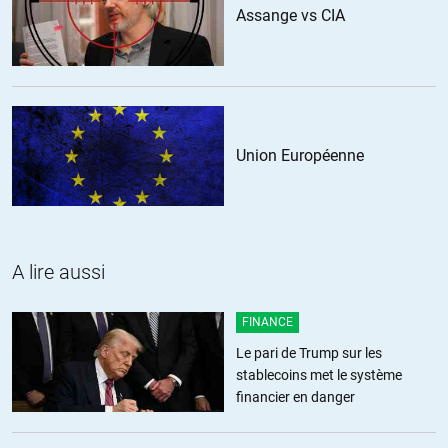
Assange vs CIA
elle révèle davantage la volonté de nommer une personne
« compatible » avec le projet d’une fusion de tout l’audiovisuel
public. Projet déjà ancien mais qui se précise.
ALERTER
Union Européenne
Louis
//
13.04.2018 à 09h23
Pour le coup autant le petit encadré « Nous vous proposons cet
article … » sous les articles que vous relayez a généralement du sens,
mais ici ça a plutôt un effet comique au final:
A lire aussi
« Nous n’approuvons pas forcément ce que nous avons dit nous
FINANCE
même ! »
Le pari de Trump sur les
Il faudrait que vous trouviez un moyen de désactiver cet encadré
stablecoins met le système
pour les articles ou les interviews qui sont de vous. Juste une
financier en danger
question de rigueur et de propreté du site. Un détail.