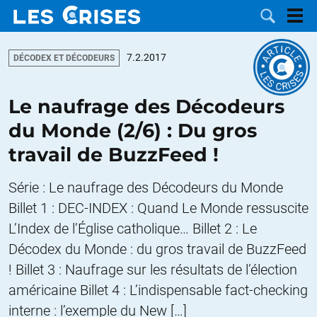
7.2.2017
DÉCODEX ET DÉCODEURS
Le naufrage des Décodeurs
LES
du Monde (2/6) : Du gros
travail de BuzzFeed !
DOSSIERS
CATÉGORIES
Série : Le naufrage des Décodeurs du Monde
MOTS CLÉS
Billet 1 : DEC-INDEX : Quand Le Monde ressuscite
L’Index de l’Église catholique… Billet 2 : Le
NOUS
Décodex du Monde : du gros travail de BuzzFeed
CONTACTER
FAIRE UN
! Billet 3 : Naufrage sur les résultats de l’élection
américaine Billet 4 : L’indispensable fact-checking
DON
interne : l’exemple du New […]