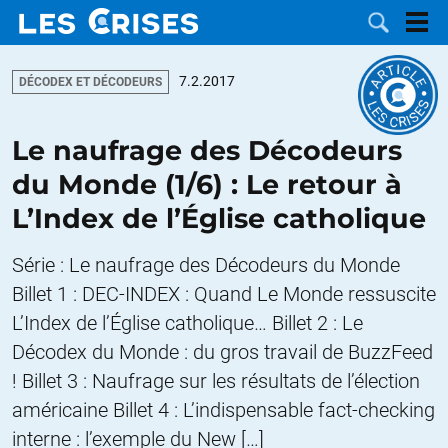
7.2.2017
DÉCODEX ET DÉCODEURS
Le naufrage des Décodeurs
LES
du Monde (1/6) : Le retour à
L’Index de l’Église catholique
DOSSIERS
CATÉGORIES
Série : Le naufrage des Décodeurs du Monde
MOTS CLÉS
Billet 1 : DEC-INDEX : Quand Le Monde ressuscite
L’Index de l’Église catholique… Billet 2 : Le
NOUS
Décodex du Monde : du gros travail de BuzzFeed
CONTACTER
FAIRE UN
! Billet 3 : Naufrage sur les résultats de l’élection
américaine Billet 4 : L’indispensable fact-checking
DON
interne : l’exemple du New […]