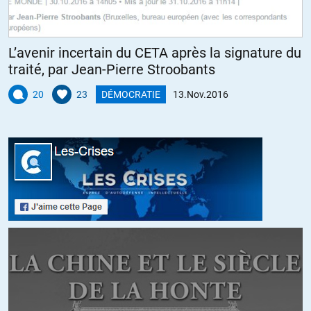
Bruno
//
14.11.2016 à 09h18
L’avenir incertain du CETA après la signature du
Il figure en 8ème place sur la liste pro Clinton
traité, par Jean-Pierre Stroobants
+1
ALERTER
20
23
DÉMOCRATIE
13.Nov.2016
zorglub
//
14.11.2016 à 11h54
Les gens, surtout les tranches d’ages plus jeunes des populations,
s’informent de plus en plus sur Internet, en refusant les médias
préformattés/bien pensants/de l’entre-soi.
On a déjà eu, de la part de notre bon gouvernement, les tentatives
assez maladroites, à la « Je suis manipulé ». On a eu déjà des
fermetures administratives de sites pour apologie du terrorisme,
dont certaines ont déjà été dénoncées comme abusives.
Je crains qu’à la vue de ce phénomène de fond, le prochain