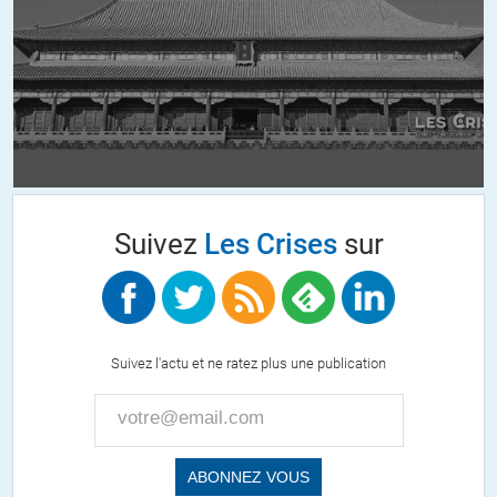
enseignement de nos gouvernants soit de tenter de restreindre la
liberté de parole sur Internet. Sur fond de lutte contre le terrorisme,
les faux complots, la pédophilie – les prétextes sont déjà connus. Ils
peuvent cibler bien entendu ceux qui publient, mais peut-être aussi
ceux qui consultent.
Ce serait en tous cas la suite logique et très flippante dans le
processus de prise/conservation de contrôle en mode police de la
pensée.
Suivez
Les Crises
sur
+10
ALERTER
Logic
//
14.11.2016 à 02h55
Suivez l'actu et ne ratez plus une publication
Parlant. Et quels sont les comptes détaillés de campagne (fonds
récoltés, dépenses publicitaires,…) ? Là aussi, me semble-t-il, les
écarts sont importants.
+3
ALERTER