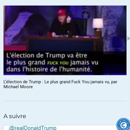
bluetonga
//
14.11.2016 à 19h01
Non, il lit le Houston Chronicle ou le Dallas Morning News.
Juste en dessous dans la liste. Et puis on peut faire les deux,
lire le papier et lire en ligne. Ou lire en ligne et lire en ligne (le
NYT et zerohedge, par exemple). L’un n’empêche pas l’autre.
62 % sur internet n’implique pas 38 % sur le papier.
L’immense condescendance de l’article de numerama m’avait
légèrement crispé, mais finalement les commentaires des
lecteurs ont été très rafraîchissants…
+2
L’élection de Trump : Le plus grand Fuck You jamais vu, par
Michael Moore
RémyB
//
14.11.2016 à 15h13
à Science Po, les étudiants ont oublié la neutralité,
A suivre
du moins le reportage proposé sur le tube le montre:
https://www.youtube.com/watch?v=6FOnAw4_dos