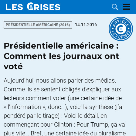
14.11.2016
PRÉSIDENTIELLE AMÉRICAINE (2016)
Présidentielle américaine :
LES
Comment les journaux ont
voté
DOSSIERS
CATÉGORIES
Aujourd’hui, nous allons parler des médias.
MOTS CLÉS
Comme ils se sentent obligés d’expliquer aux
lecteurs comment voter (une certaine idée de
NOUS
« l’information », donc…), voici la synthèse (j’ai
CONTACTER
FAIRE UN
pondéré par le tirage) : Voici le détail, en
commençant pour Clinton : Pour Trump, ça va
DON
plus vite… Bref, une certaine idée du pluralisme