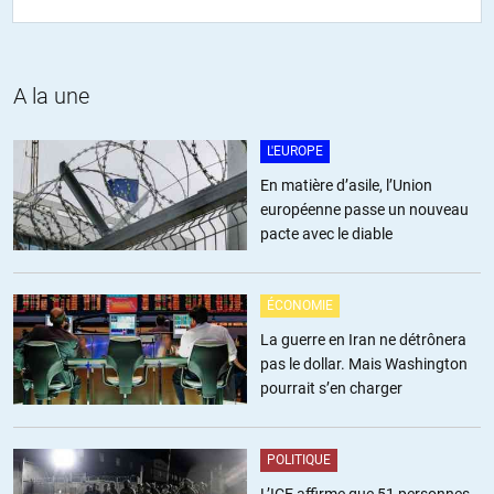
Is623
//
14.11.2016 à 05h37
A la une
Vous pouvez trouver tous les chiffres ici (pour les fonds récoltés) :
http://www.fec.gov/disclosurep/pnational.do
L'EUROPE
+6
ALERTER
En matière d’asile, l’Union
européenne passe un nouveau
pacte avec le diable
Eric
//
14.11.2016 à 03h15
« Comme ils se sentent obligés d’expliquer aux lecteurs comment
ÉCONOMIE
voter (une certaine idée de “l’information”, donc…), voici la synthèse
La guerre en Iran ne détrônera
(j’ai pondéré par le tirage) : »
pas le dollar. Mais Washington
Pardon mais nombre de journaux publient simplement le choix
pourrait s’en charger
politique de la rédaction.
C’est énormément plus sain de lire le NYT en sachant que la
rédaction est massivement derrière clinton que de lire le monde qui
POLITIQUE
se prétend neutre alors que c’est faux.
L’ICE affirme que 51 personnes