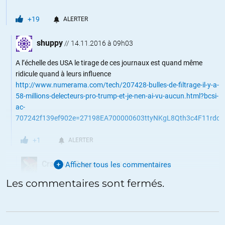
+19
ALERTER
shuppy
//
14.11.2016 à 09h03
A l’échelle des USA le tirage de ces journaux est quand même
ridicule quand à leurs influence
http://www.numerama.com/tech/207428-bulles-de-filtrage-il-y-a-
58-millions-delecteurs-pro-trump-et-je-nen-ai-vu-aucun.html?bcsi-
ac-
707242f139ef902e=27198EA700000603ttyNKgL8Qth3c4F11r
+1
ALERTER
Crapaud Rouge
Afficher tous les commentaires
//
14.11.2016 à 12h18
Les commentaires sont fermés.
Il faut être dans une sacrée bulle pour croire que cette notion de
« bulle de filtrage » explique tous les faits médiatiques ! C’est
donner à la technique bien plus de pouvoir qu’elle n’en a. La
vérité c’est simplement que les journaux, tout à leur œuvre de